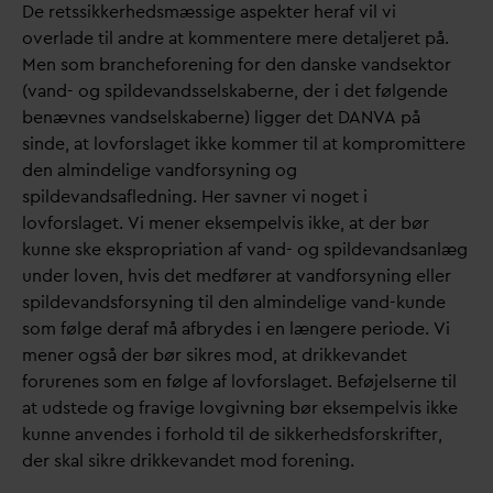
De retssikkerhedsmæssige aspekter heraf vil vi
overlade til andre at kommentere mere detaljeret på.
Men som brancheforening for den
d
anske
v
andsektor
(
v
and- og spilde
v
andsselskaberne, der i det følgende
benævnes
v
andselskaberne) ligger det
D
AN
V
A på
sinde, at lovforslaget ikke kommer til at kompromittere
den almindelige
v
andforsyning og
spilde
v
andsafledning. Her savner vi noget i
lovforslaget. Vi mener eksempelvis ikke, at der bør
kunne ske ekspropriation af
v
and- og spilde
v
andsanlæg
under loven, hvis det medfører at
v
andforsyning eller
spilde
v
andsforsyning til den almindelige
v
and-kunde
som følge deraf må afbrydes i en længere periode. Vi
mener også der bør sikres mod, at drikke
v
andet
forurenes som en følge af lovforslaget. Beføjelserne til
at udstede og fravige lovgivning bør eksempelvis ikke
kunne anvendes i forhold til de sikkerhedsforskrifter,
der skal sikre drikke
v
andet mod forening.