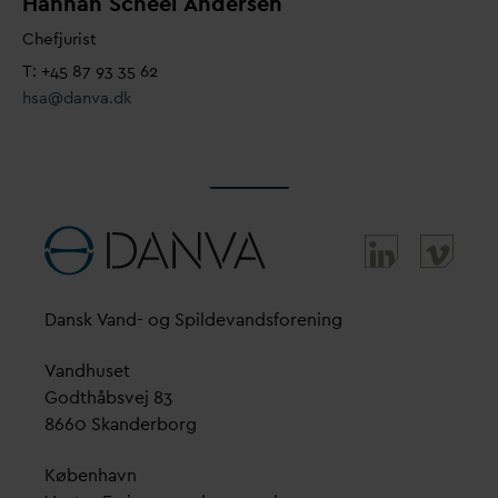
Hannah Scheel Andersen
Chefjurist
T: +45 87 93 35 62
hsa@
d
an
v
a.dk
D
ansk
V
and- og Spilde
v
andsforening
V
andhuset
Godthåbsvej 83
8660 Skanderborg
København