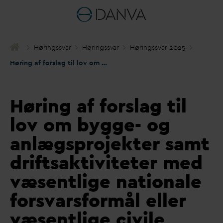
Høringss
v
ar
Høringss
v
ar
Høringss
v
ar 2025
Høring af forslag til lov om bygge- og anlægsprojekter samt driftsaktiviteter med væsentlige nationale fors
Høring af forslag til
lov om bygge- og
anlægsprojekter samt
driftsaktiviteter med
væsentlige nationale
forsvarsformål eller
væsentlige civile