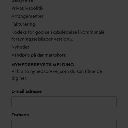
Bestyrelse
Pri
v
atlivspolitik
Arrangementer
Fakturering
Kodeks for god selskabsledelse i kommunale
forsyningsselskaber version 2
Nyheder
V
andpris på
d
anmarkskort
NYHEDSBREVS­TILMELDING
Vi har to nyhedsbreve, som du kan tilmelde
dig her:
E-mail adresse
Fornavn