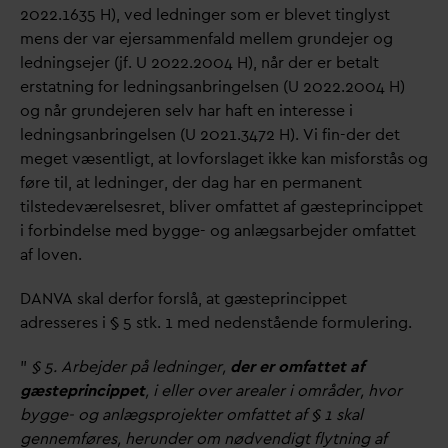
2022.1635 H), ved ledninger som er blevet tinglyst
mens der
v
ar ejersammenfald mellem grundejer og
ledningsejer (jf. U 2022.2004 H), når der er betalt
erstatning for ledningsanbringelsen (U 2022.2004 H)
og når grundejeren selv har haft en interesse i
ledningsanbringelsen (U 2021.3472 H). Vi fin-der det
meget væsentligt, at lovforslaget ikke kan misforstås og
føre til, at ledninger, der
d
ag har en permanent
tilstedeværelsesret, bliver omfattet af gæsteprincippet
i forbindelse med bygge- og anlægsarbejder omfattet
af loven.
D
AN
V
A skal derfor forslå, at gæsteprincippet
adresseres i § 5 stk. 1 med nedenstående formulering.
”
§ 5. Arbejder på ledninger,
der er omfattet af
gæsteprincippet
, i eller over arealer i områder, hvor
bygge- og anlægsprojekter omfattet af § 1 skal
gennemføres, herunder om nødvendigt flytning af