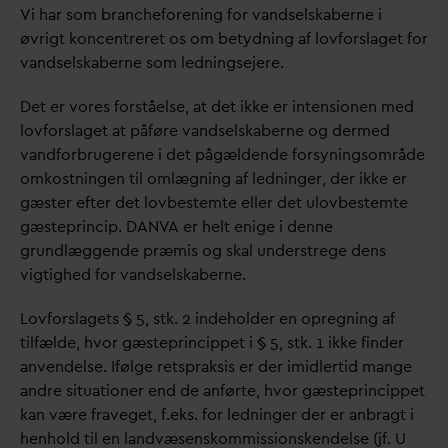
Vi har som brancheforening for
v
andselskaberne i
øvrigt koncentreret os om betydning af lovforslaget for
v
andselskaberne som ledningsejere.
Det er vores forståelse, at det ikke er intensionen med
lovforslaget at påføre
v
andselskaberne og dermed
v
andforbrugerene i det pågældende forsyningsområde
omkostningen til omlægning af ledninger, der ikke er
gæster efter det lovbestemte eller det ulovbestemte
gæsteprincip.
D
AN
V
A er helt enige i denne
grundlæggende præmis og skal understrege dens
vigtighed for
v
andselskaberne.
Lovforslagets § 5, stk. 2 indeholder en opregning af
tilfælde, hvor gæsteprincippet i § 5, stk. 1 ikke finder
anvendelse. Ifølge retspraksis er der imidlertid mange
andre situationer end de anførte, hvor gæsteprincippet
kan være fraveget, f.eks. for ledninger der er anbragt i
henhold til en landvæsenskommissionskendelse (jf. U