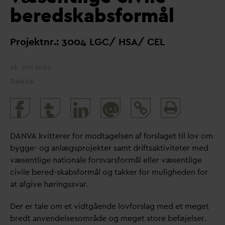
beredskabsformål
Projektnr.: 3004 LGC/ HSA/ CEL
16. juni 2025
DANVA
Print
@
and
share
D
AN
V
A kvitterer for modtagelsen af forslaget til lov om
bygge- og anlægsprojekter samt driftsaktiviteter med
væsentlige nationale fors
v
arsformål eller væsentlige
civile bered-skabsformål og takker for muligheden for
at afgive høringss
v
ar.
Der er tale om et vidtgående lovforslag med et meget
bredt anvendelsesområde og meget store beføjelser.