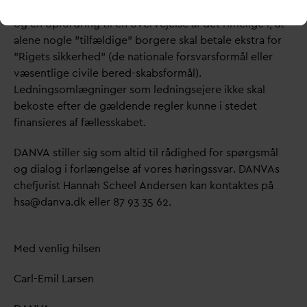
sikkerhed for, hvornår det i givet fald vil være aktuelt –
og en opfordring til en overvejelse af det rimelige i, at
alene nogle ”tilfældige” borgere skal betale ekstra for
”Rigets sikkerhed” (de nationale fors
v
arsformål eller
væsentlige civile bered-skabsformål).
Ledningsomlægninger som ledningsejere ikke skal
bekoste efter de gældende regler kunne i stedet
finansieres af fællesskabet.
D
AN
V
A stiller sig som altid til rådighed for spørgsmål
og dialog i forlængelse af vores høringss
v
ar.
D
AN
V
As
chefjurist Hannah Scheel Andersen kan kontaktes på
hsa@
d
an
v
a.dk eller 87 93 35 62.
Med venlig hilsen
Carl-Emil Larsen