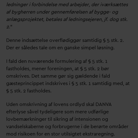
ledninger i forbindelse med arbejder, der iværksættes
af bygherren under gennemførelsen af bygge- og
anlægsprojektet, betales af ledningsejeren, jf. dog stk.
2
.”
Denne indsættelse overflødiggør samtidig § 5 stk. 2.
Der er således tale om en ganske simpel løsning.
I fald den nuværende formulering af § 5 stk. 1
fastholdes, mener foreningen, at § 5 stk. 2 bør
omskrives. Det samme gør sig gældende i fald
gæsteprincippet indskrives i § 5 stk. 1 samtidig med, at
§ 5 stk. 2 fastholdes.
Uden omskrivning af lovens ordlyd skal
D
AN
V
A
efterlyse såvel tydeligere som mere udførlige
lovbemærkninger til sikring af intensionen og
v
andselskaberne og forbrugerne i de berørte områder
mod risikoen for en stor utilsigtet ekstraregning.