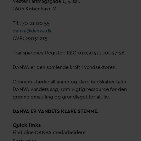
Vester Farimagsgade 1, 5. sal.
1606 København V
Tlf.: 70 21 00 55
d
an
v
a@
d
an
v
a.dk
CVR: 29031215
Transparency Register: REG 0105047100027-26
D
AN
V
A er den samlende kraft i
v
andsektoren.
Gennem stærke alliancer og klare budskaber taler
D
AN
V
A
v
andets sag, som vigtig ressource for den
grønne omstilling og grundlaget for alt liv.
D
AN
V
A ER
V
ANDETS KLARE STEMME.
Quick links
Find dine
D
AN
V
A me
d
arbejdere