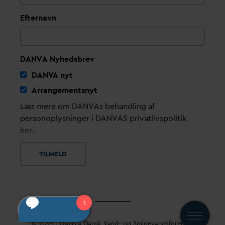
Efternavn
DANVA Nyhedsbrev
D
AN
V
A nyt
Arrangementsnyt
Læs mere om DANVAs behandling af
personoplysninger i DANVAS privatlivspolitik
her
.
© 2025 |
D
AN
V
A
D
ansk
V
and- og Spilde
v
andsforening