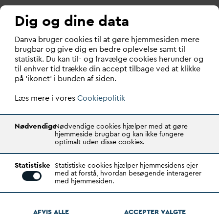
Ledninger i vejarealer er omfattet af den beskyttelse,
Dig og dine data
der ligger i vejlovens krav om ”vej-formål”. Denne
beskyttelse bliver med lovforslaget sat ud af drift for
D
an
v
a bruger cookies til at gøre hjemmesiden mere
brugbar og give dig en bedre oplevelse samt til
arbejder på ledninger i forbindelse med bygge- og
statistik. Du kan til- og fravælge cookies herunder og
anlægsprojekter omfattet af loven. Dermed overvæltes
til enhver tid trække din accept tilbage ved at klikke
en del af bygge- og anlægsomkostningerne på
på ‘ikonet’ i bunden af siden.
ledningsejerne. Dette er en forøgelse af
v
andselskabernes risiko, der ikke blot er ny men også
Læs mere i vores
Cookiepolitik
v
anskelig at håndtere, idet der ikke er forudsigelighed
om hvornår, der er behov for ledningsflytninger af
Nødvendige
Nødvendige cookies hjælper med at gøre
hensyn til bygge- og an-lægsprojekter under loven.
hjemmeside brugbar og kan ikke fungere
optimalt uden disse cookies.
D
AN
V
A skal påpege, at ledningsomlægninger kan være
særdeles bekostelige. I det tilfælde, hvor et
Statistiske
Statistiske cookies hjælper hjemmesidens ejer
med at forstå, hvordan besøgende interagerer
v
andselskab kommer til at betale for en
med hjemmesiden.
ledningsomlægning efter loven, vil det være borgerne i
det konkrete forsyningsområde, som kommer til at
betale over
AFVIS ALLE
v
and-taksterne. Deraf behovet for
ACCEPTER
V
ALGTE