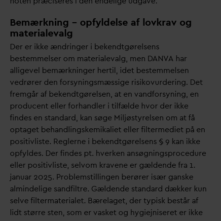
noten præciseres i den endelige udgave.
Bemærkning – opfyldelse af lovkrav og
materialevalg
Der er ikke ændringer i bekendtgørelsens
bestemmelser om materiale
v
alg, men
D
AN
V
A har
alligevel bemærkninger hertil, idet bestemmelsen
vedrører den forsyningsmæssige risikovurdering. Det
fremgår af bekendtgørelsen, at en
v
andforsyning, en
producent eller forhandler i tilfælde hvor der ikke
findes en stan
d
ard, kan søge Miljøstyrelsen om at få
optaget behandlingskemikaliet eller filtermediet på en
positivliste. Reglerne i bekendtgørelsens § 9 kan ikke
opfyldes. Der findes pt. hverken ansøgningsprocedure
eller positivliste, selvom kravene er gældende fra 1.
januar 2025. Problemstillingen berører især ganske
almindelige sandfiltre. Gældende stan
d
ard dækker kun
selve filtermaterialet. Bærelaget, der typisk består af
lidt større sten, som er
v
asket og hygiejniseret er ikke