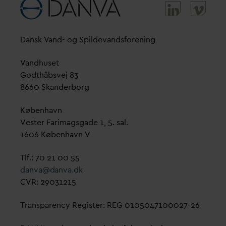
D
ansk
V
and- og Spilde
v
andsforening
V
andhuset
Godthåbsvej 83
8660 Skanderborg
København
Vester Farimagsgade 1, 5. sal.
1606 København V
Tlf.: 70 21 00 55
d
an
v
a@
d
an
v
a.dk
CVR: 29031215
Transparency Register: REG 0105047100027-26