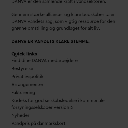
D
AN
V
A er den samlende kraft i
v
andsektoren.
Gennem stærke alliancer og klare budskaber taler
D
AN
V
A
v
andets sag, som vigtig ressource for den
grønne omstilling og grundlaget for alt liv.
D
AN
V
A ER
V
ANDETS KLARE STEMME.
Quick links
Find dine
D
AN
V
A me
d
arbejdere
Bestyrelse
Pri
v
atlivspolitik
Arrangementer
Fakturering
Kodeks for god selskabsledelse i kommunale
forsyningsselskaber version 2
Nyheder
V
andpris på
d
anmarkskort