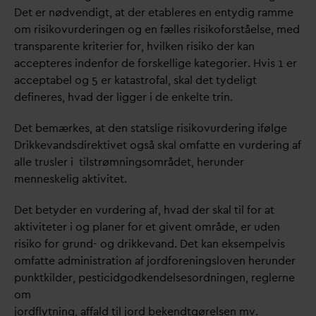
Det er nødvendigt, at der etableres en entydig ramme
om risikovurderingen og en fælles risikoforståelse, med
transparente kriterier for, hvilken risiko der kan
accepteres indenfor de forskellige kategorier. Hvis 1 er
acceptabel og 5 er katastrofal, skal det tydeligt
defineres, h
v
ad der ligger i de enkelte trin.
Det bemærkes, at den statslige risikovurdering ifølge
Drikke
v
andsdirektivet også skal omfatte en vurdering af
alle trusler i tilstrømningsområdet, herunder
menneskelig aktivitet.
Det betyder en vurdering af, h
v
ad der skal til for at
aktiviteter i og planer for et givent område, er uden
risiko for grund- og drikke
v
and. Det kan eksempelvis
omfatte administration af jordforeningsloven herunder
punktkilder, pesticidgodkendelsesordningen, reglerne
om
jordflytning, affald til jord bekendtgørelsen mv.