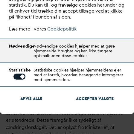
bekendtgørelsen, skal harmoniseres med andre m3-
statistik. Du kan til- og fravælge cookies herunder og
grænser for
v
andsektoren. Eksempelvis grænserne i
til enhver tid trække din accept tilbage ved at klikke
v
andsektorloven eller i de kommende regler for kritisk
på ‘ikonet’ i bunden af siden.
infrastruktur.
Læs mere i vores
Cookiepolitik
Ændring - Bekendtgørelse om vandkvalitet
og tilsyn
Nødvendige
Nødvendige cookies hjælper med at gøre
Det bliver muligt at ændre
v
andforsyningernes
hjemmeside brugbar og kan ikke fungere
optimalt uden disse cookies.
analyseprogrammer, hvis risikovurderingen af
tilstrømningsområderne viser, at specifikke stoffer ikke
Statistiske
Statistiske cookies hjælper hjemmesidens ejer
udgør en risiko for
v
andk
v
aliteten. Dette hilses
med at forstå, hvordan besøgende interagerer
velkomment uden yderligere bemærkninger.
med hjemmesiden.
Vi har bemærket, at den påtænkte ændring af note 17 i
bilagene til bekendtgørelsen er uklar og nemt kan
AFVIS ALLE
ACCEPTER
V
ALGTE
misforstås. Vi noterer i forlængelse af høringsmødet, at
såvel kravværdien for TFA som dispensationsreglerne
er uændrede. Dette fremgår ikke tydeligt af
ændringsforslaget. Det er oplyst fra Ministeriet, at