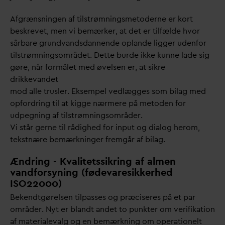
Afgrænsningen af tilstrømningsmetoderne er kort
beskrevet, men vi bemærker, at det er tilfælde hvor
sårbare grund
v
ands
d
annende oplande ligger udenfor
tilstrømningsområdet. Dette burde ikke kunne lade sig
gøre, når formålet med øvelsen er, at sikre
drikke
v
andet
mod alle trusler. Eksempel vedlægges som bilag med
opfordring til at kigge nærmere på metoden for
udpegning af tilstrømningsområder.
Vi står gerne til rådighed for input og dialog herom,
tekstnære bemærkninger fremgår af bilag.
Ændring - Kvalitetssikring af almen
vandforsyning (fødevaresikkerhed
ISO22000)
Bekendtgørelsen tilpasses og præciseres på et par
områder. Nyt er blandt andet to punkter om verifikation
af materiale
v
alg og en bemærkning om operationelt