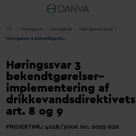
Høringss
v
ar
Høringss
v
ar
Høringss
v
ar 2025
Høringss
v
ar 3 bekendtgørelser– implementering af drikke
v
andsd
Høringssvar 3
bekendtgørelser–
implementering af
drikkevandsdirektivets
art. 8 og 9
PROJEKTNR.: 4018/3006 Jnr. 2025-826