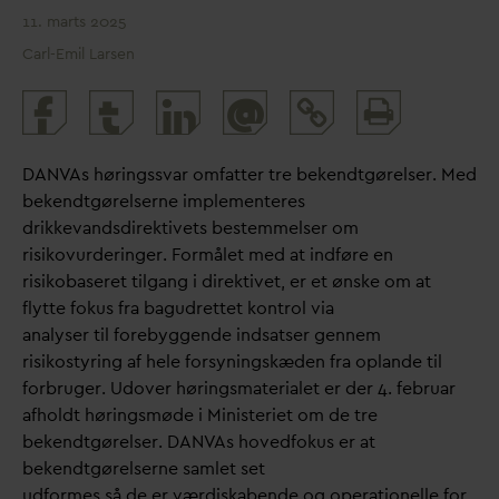
11. marts 2025
Carl-Emil Larsen
Print
@
and
share
D
AN
V
As høringss
v
ar omfatter tre bekendtgørelser. Med
bekendtgørelserne implementeres
drikke
v
andsdirektivets bestemmelser om
risikovurderinger. Formålet med at indføre en
risikobaseret tilgang i direktivet, er et ønske om at
flytte fokus fra bagudrettet kontrol via
analyser til forebyggende indsatser gennem
risikostyring af hele forsyningskæden fra oplande til
forbruger. Udover høringsmaterialet er der 4. februar
afholdt høringsmøde i Ministeriet om de tre
bekendtgørelser.
D
AN
V
As hovedfokus er at
bekendtgørelserne samlet set
udformes så de er værdiskabende og operationelle for