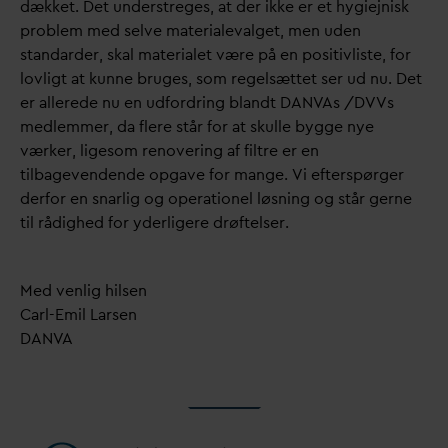
dækket. Det understreges, at der ikke er et hygiejnisk
problem med selve materiale
v
alget, men uden
stan
d
arder, skal materialet være på en positivliste, for
lovligt at kunne bruges, som regelsættet ser ud nu. Det
er allerede nu en udfordring blandt
D
AN
V
As /DVVs
medlemmer,
d
a flere står for at skulle bygge nye
værker, ligesom renovering af filtre er en
tilbagevendende opgave for mange. Vi efterspørger
derfor en snarlig og operationel løsning og står gerne
til rådighed for yderligere drøftelser.
Med venlig hilsen
Carl-Emil Larsen
D
AN
V
A