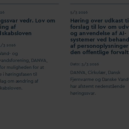
026
5/3 2026
ngss
v
ar vedr. Lov om
Høring over udkast ti
ing af
forslag til lov om udv
dskabsloven
og anvendelse af AI-
systemer ved behand
af personoplysninger 
1/3 2026
den offentlige for
v
al
V
and- og
v
andsforening,
D
AN
V
A,
D
ato:
5/3 2026
for muligheden for at
D
AN
V
A, Cirkulær,
D
ansk
 i høringsfasen til
Fjern
v
arme og
D
anske
V
and
slag om ændring af
har afstemt nedenstående
kabsloven.
høringss
v
ar.