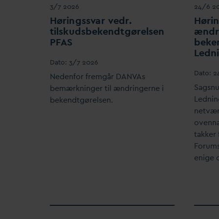
3/7 2026
24/6 2
Høringss
v
ar vedr.
Hørin
tilskudsbekendtgørelsen
ændr
P
F
AS
beke
Ledni
D
ato:
3/7 2026
D
ato:
2
Nedenfor fremgår
D
AN
V
As
Sagsn
bemærkninger til ændringerne i
Lednin
bekendtgørelsen.
netvæ
ovennæ
takker 
Forums
enige 