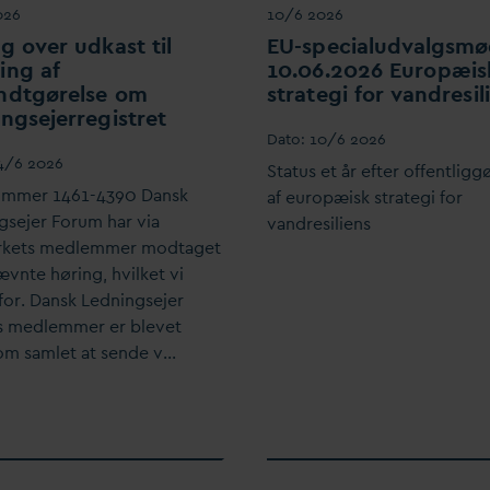
026
10/6 2026
g over udkast til
EU-specialud
v
algsmø
ing af
10.06.2026 Europæis
ndtgørelse om
strategi for
v
andresil
ngsejerregistret
D
ato:
10/6 2026
4/6 2026
Status et år efter offentligg
ummer 1461-4390
D
ansk
af europæisk strategi for
gsejer Forum har via
v
andresiliens
rkets medlemmer modtaget
vnte høring, hvilket vi
for.
D
ansk Ledningsejer
 medlemmer er blevet
om samlet at sende v…