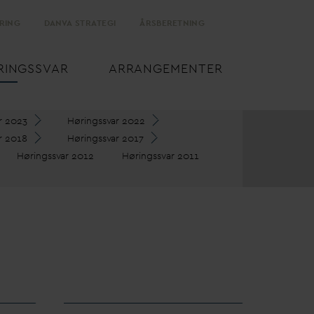
RING
D
AN
V
A STRATEGI
ÅRSBERETNING
RINGSS
V
AR
ARRANGEMENTER
r 2023
Høringss
v
ar 2022
r 2018
Høringss
v
ar 2017
Høringss
v
ar 2012
Høringss
v
ar 2011