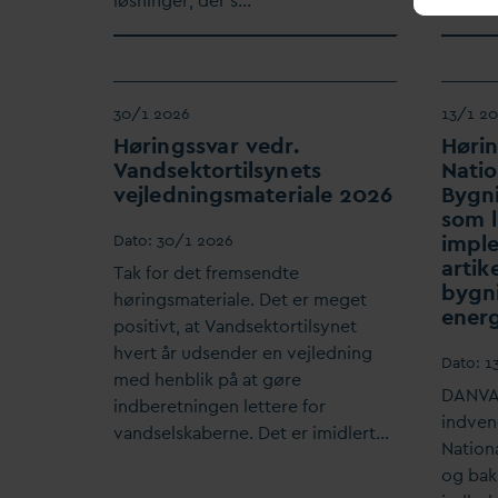
løsninger, der s…
30/1 2026
13/1 2
Høringss
v
ar vedr.
Hørin
V
andsektortilsynets
Natio
vejledningsmateriale 2026
Bygn
som l
impl
D
ato:
30/1 2026
artik
Tak for det fremsendte
bygn
høringsmateriale. Det er meget
ener
positivt, at
V
andsektortilsynet
hvert år udsender en vejledning
D
ato:
1
med henblik på at gøre
D
AN
V
A
indberetningen lettere for
indven
v
andselskaberne. Det er imidlert…
Nation
og bak