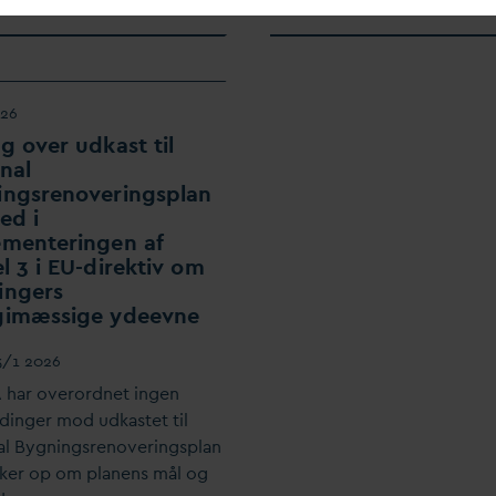
026
g over udkast til
nal
ingsrenoveringsplan
ed i
ementeringen af
el 3 i EU-direktiv om
ingers
gimæssige ydeevne
3/1 2026
 har overordnet ingen
dinger mod udkastet til
al Bygningsrenoveringsplan
ker op om planens mål og