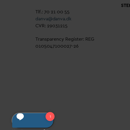
STE
Tlf.: 70 21 00 55
d
an
v
a@
d
an
v
a.dk
CVR: 29031215
Transparency Register: REG
0105047100027-26