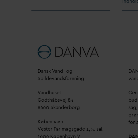
indhol
D
ansk
V
and- og
D
A
Spilde
v
andsforening
v
an
V
andhuset
Genn
Godthåbsvej 83
bud
8660 Skanderborg
sag,
grøn
København
for a
Vester Farimagsgade 1, 5. sal.
1606 København V
D
A