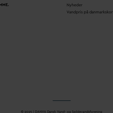
MME.
Nyheder
V
andpris på
d
anmarkskor
© 2025 |
D
AN
V
A
D
ansk
V
and- og Spilde
v
andsforening