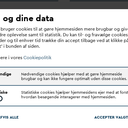
 og dine data
026
12/2 2026
ssionens forslag til
Høringss
v
ar vedr. Sik
 bruger cookies til at gøre hjemmesiden mere brugbar og giv
ion af direktiv om
re oplevelse samt til statistik. Du kan til- og fravælge cookies
sameksistens - Strate
er og til enhver tid trække din accept tilbage ved at klikke p
struktur for
civile droner i
d
ansk
t’ i bunden af siden.
afisk information i
luftrum
Europæiske
ere i vores
Cookiepolitik
sskab (INSPIRE), KOM
D
ato:
12/2 2026
/985
D
ansk
V
and- og
ndige
Nødvendige cookies hjælper med at gøre hjemmeside
Spilde
v
andsforening (
D
AN
V
6/2 2026
brugbar og kan ikke fungere optimalt uden disse cookies.
takker for muligheden for at
V
and- og
kommentere udkastet til
tiske
Statistiske cookies hjælper hjemmesidens ejer med at forst
v
andsforening,
D
AN
V
A,
strategien ”Sikker sameksist
hvordan besøgende interagerer med hjemmesiden.
 med interesse med i
Strategi for civile droner i
d
nsarbejdet, der knytter an
luftrum”. Det er vigtigt at 
PIRE direktivet.
FVIS ALLE
ACCEPTER
V
ALGT