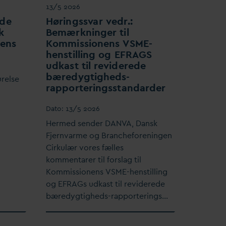
13/5 2026
de
Høringss
v
ar vedr.:
k
Bemærkninger til
iens
Kommissionens VSME-
henstilling og EFRAGS
udkast til reviderede
bæredygtigheds-
ørelse
rapporteringsstan
d
arder
D
ato:
13/5 2026
Hermed sender
D
AN
V
A,
D
ansk
Fjern
v
arme og Brancheforeningen
Cirkulær vores fælles
kommentarer til forslag til
Kommissionens VSME-henstilling
og EFRAGs udkast til reviderede
bæredygtigheds-rapporterings…