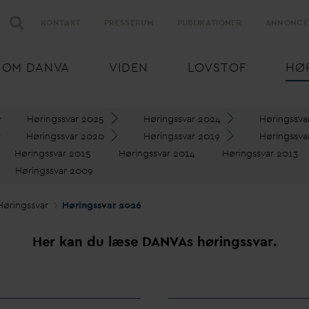
KONTAKT
PRESSERUM
PUBLIKATIONER
ANNONCE
OM
D
AN
V
A
VIDEN
LOVSTOF
HØ
Høringss
v
ar 2025
Høringss
v
ar 2024
Høringss
v
a
Høringss
v
ar 2020
Høringss
v
ar 2019
Høringss
v
a
Høringss
v
ar 2015
Høringss
v
ar 2014
Høringss
v
ar 2013
Høringss
v
ar 2009
Høringss
v
ar
Høringss
v
ar 2026
Her kan du læse
D
AN
V
As høringss
v
ar.