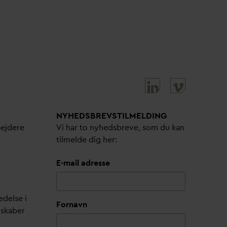
NYHEDSBREVS­TILMELDING
bejdere
Vi har to nyhedsbreve, som du kan
tilmelde dig her:
E-mail adresse
edelse i
Fornavn
lskaber