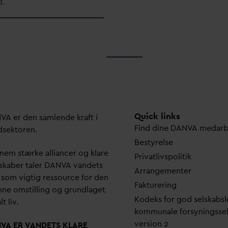
d.
Quick links
N
V
A er den samlende kraft i
Find dine
D
AN
V
A me
d
ar
dsektoren.
Bestyrelse
em stærke alliancer og klare
Pri
v
atlivspolitik
skaber taler
D
AN
V
A
v
andets
Arrangementer
 som vigtig ressource for den
Fakturering
ne omstilling og grundlaget
Kodeks for god selskabsl
lt liv.
kommunale forsyningsse
version 2
N
V
A ER
V
ANDETS KLARE