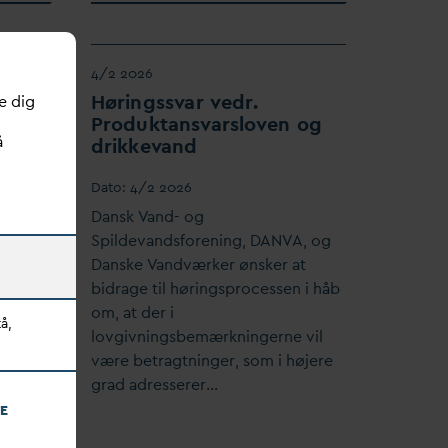
4/2 2026
ker
Høringss
v
ar vedr.
e dig
gi for
Produktans
v
arsloven og
å
drikke
v
and
D
ato:
4/2 2026
D
ansk
V
and- og
Spilde
v
andsforening,
D
AN
V
A, og
A)
D
anske
V
andværker ønsker at
bidrage til høringsprocessen i håb
om, at der i
å,
ens -
lovgivningsbemærkningerne vil
ansk
være betragtninger, som i højere
have fo…
grad adresserer…
E