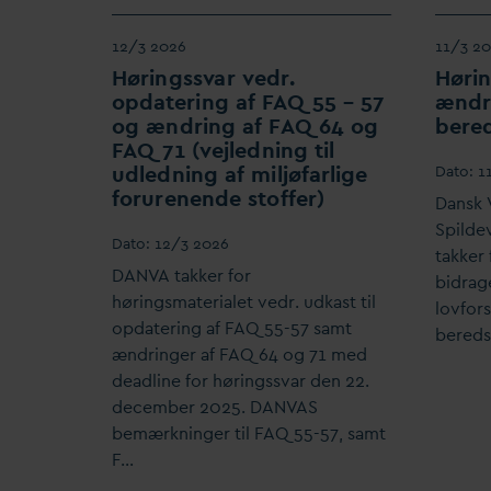
12/3 2026
11/3 2
Høringss
v
ar vedr.
Høri
op
d
atering af
F
AQ 55 – 57
ændr
og ændring af
F
AQ 64 og
bere
F
AQ 71 (vejledning til
udledning af miljøfarlige
D
ato:
1
forurenende stoffer)
D
ansk
Spilde
D
ato:
12/3 2026
takker 
D
AN
V
A takker for
bidrage
høringsmaterialet vedr. udkast til
lovfor
op
d
atering af FAQ 55-57 samt
bereds
ændringer af FAQ 64 og 71 med
deadline for høringss
v
ar den 22.
december 2025.
D
AN
V
AS
bemærkninger til FAQ 55-57, samt
F…