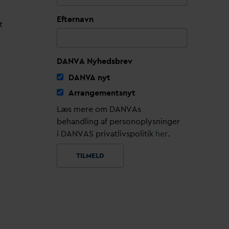
Efternavn
t
DANVA Nyhedsbrev
D
AN
V
A nyt
Arrangementsnyt
Læs mere om DANVAs
behandling af personoplysninger
i DANVAS privatlivspolitik
her
.