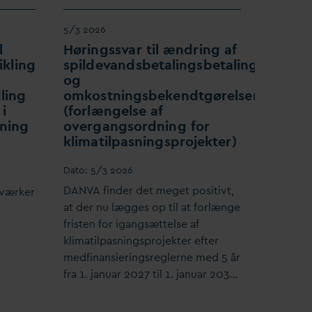
5/3 2026
l
Høringss
v
ar til ændring af
ikling
spilde
v
andsbetalingsbetalingsloven
og
ling
omkostningsbekendtgørelsen
i
(forlængelse af
tning
overgangsordning for
klimatilpasningsprojekter)
D
ato:
5/3 2026
D
AN
V
A finder det meget positivt,
værker
at der nu lægges op til at forlænge
fristen for igangsættelse af
klimatilpasningsprojekter efter
medfinansieringsreglerne med 5 år
fra 1. januar 2027 til 1. januar 203…