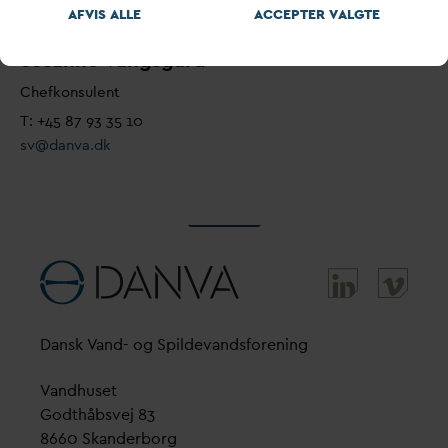
AFVIS ALLE
ACCEPTER
V
ALGTE
Susanne
V
angsgård
Chefkonsulent
T: +45 87 93 35 10
sv@
d
an
v
a.dk
D
ansk
V
and- og Spilde
v
andsforening
V
andhuset
Godthåbsvej 83
8660 Skanderborg