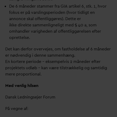
De 6 måneder stammer fra GIA artikel 6, stk. 1, hvor
fokus er på
v
arslingsperioden (hvor tidligt en
annonce skal offentliggøres). Dette er
ikke direkte sammenligneligt med § 40 a, som
omhandler
v
arigheden af offentliggørelsen efter
oprettelse.
Det kan derfor overvejes, om fastholdelse af 6 måneder
er nødvendig i denne sammenhæng.
En kortere periode – eksempelvis 2 måneder efter
projektets udløb – kan være tilstrækkelig og samtidig
mere proportional.
Med venlig hilsen
D
ansk Ledningsejer Forum
På vegne af: