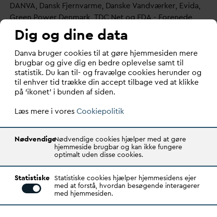
D
AN
V
A,
D
ansk Fjern
v
arme,
D
anske
V
andværker, Evi
d
a,
Green Power Denmark, TDC Net og F
D
A - Forenede
Digitale Anlæg
Dig og dine data
Kontakt
D
an
v
a bruger cookies til at gøre hjemmesiden mere
brugbar og give dig en bedre oplevelse samt til
statistik. Du kan til- og fravælge cookies herunder og
til enhver tid trække din accept tilbage ved at klikke
på ‘ikonet’ i bunden af siden.
Læs mere i vores
Cookiepolitik
Nødvendige
Nødvendige cookies hjælper med at gøre
hjemmeside brugbar og kan ikke fungere
optimalt uden disse cookies.
Statistiske
Statistiske cookies hjælper hjemmesidens ejer
med at forstå, hvordan besøgende interagerer
med hjemmesiden.