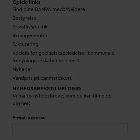
Quick links
Find dine
D
AN
V
A me
d
arbejdere
Bestyrelse
Pri
v
atlivspolitik
Arrangementer
Fakturering
Kodeks for god selskabsledelse i kommunale
forsyningsselskaber version 2
Nyheder
V
andpris på
d
anmarkskort
NYHEDSBREVS­TILMELDING
Vi har to nyhedsbreve, som du kan tilmelde
dig her:
E-mail adresse