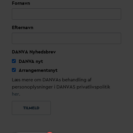
Fornavn
Efternavn
DANVA Nyhedsbrev
D
AN
V
A nyt
Arrangementsnyt
Læs mere om DANVAs behandling af
personoplysninger i DANVAS privatlivspolitik
her
.