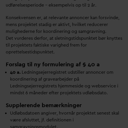
udførelsesperiode – eksempelvis op til 2 år.
Konsekvensen er, at rele
v
ante annoncer kan forsvinde,
mens projektet stadig er aktivt, hvilket reducerer
mulighederne for koordinering og samgravning.
Det vurderes derfor, at sletningstidspunktet bør knyttes
til projektets faktiske
v
arighed frem for
oprettelsestidspunktet.
Forslag til ny formulering af § 40 a
40 a.
Ledningsejerregistret udstiller annoncer om
koordinering af gravearbejder på
Ledningsejerregistrets hjemmeside og webservice i
mindst 6 måneder efter projektets udløbs
d
ato.
Supplerende bemærkninger
Udløbs
d
atoen angiver, hvornår projektet senest skal
være afsluttet, jf. definitionen i
samgravningsmodulet.