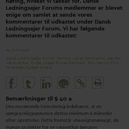
høring, hvilket vi takker for.
D
ansk
Ledningsejer Forums medlemmer er blevet
enige om samlet at sende vores
kommentarer til udkastet under
D
ansk
Ledningsejer Forum. Vi har følgende
kommentarer til udkastet:
24. juni 2026
Dansk Ledningsejer Forum, DANVA, Dansk Fjernvarme, Danske
Vandværker, Evida, Green Power Denmark, TDC Net og FDA -
Forenede Digitale Anlæg
Print
@
and
share
Bemærkninger til § 40 a
Den nuværende formulering indebærer, at en
samgravningsannonce slettes minimum 6 måneder
efter oprettelse. Dette fremstår uhensigtsmæssigt,
d
a
mange projekter har en væsentligt længere