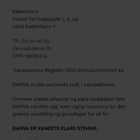
København
Vester Farimagsgade 1, 5. sal.
1606 København V
Tlf.: 70 21 00 55
d
an
v
a@
d
an
v
a.dk
CVR: 29031215
Transparency Register: REG 0105047100027-26
D
AN
V
A er den samlende kraft i
v
andsektoren.
Gennem stærke alliancer og klare budskaber taler
D
AN
V
A
v
andets sag, som vigtig ressource for den
grønne omstilling og grundlaget for alt liv.
D
AN
V
A ER
V
ANDETS KLARE STEMME.