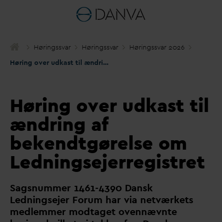
Høringss
v
ar
Høringss
v
ar
Høringss
v
ar 2026
Høring over udkast til ændring af bekendtgørelse om Ledningsejerregistret
Høring over udkast til
ændring af
bekendtgørelse om
Ledningsejerregistret
Sagsnummer 1461-4390
D
ansk
Ledningsejer Forum har via netværkets
medlemmer modtaget ovennævnte