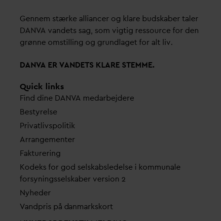
Gennem stærke alliancer og klare budskaber taler
D
AN
V
A
v
andets sag, som vigtig ressource for den
grønne omstilling og grundlaget for alt liv.
D
AN
V
A ER
V
ANDETS KLARE STEMME.
Quick links
Find dine
D
AN
V
A me
d
arbejdere
Bestyrelse
Pri
v
atlivspolitik
Arrangementer
Fakturering
Kodeks for god selskabsledelse i kommunale
forsyningsselskaber version 2
Nyheder
V
andpris på
d
anmarkskort