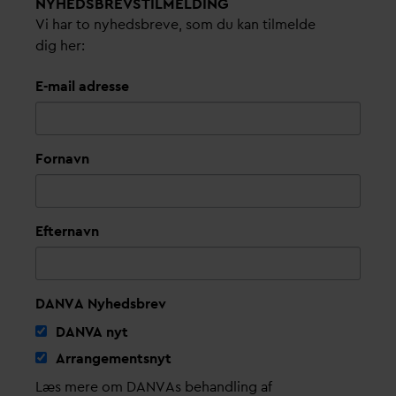
NYHEDSBREVS­TILMELDING
Vi har to nyhedsbreve, som du kan tilmelde
dig her:
E-mail adresse
Fornavn
Efternavn
DANVA Nyhedsbrev
D
AN
V
A nyt
Arrangementsnyt
Læs mere om DANVAs behandling af