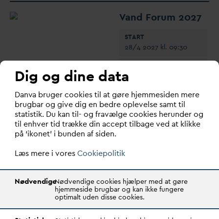
V
and Forum 2027
START
28/4 2027 kl. 09:30
SLUT
Dig og dine data
28/4 2027 kl. 17:00
D
an
v
a bruger cookies til at gøre hjemmesiden mere
PLACERING
brugbar og give dig en bedre oplevelse samt til
D
AN
V
A, Godthåbsvej 83,
8660 Skanderborg
statistik. Du kan til- og fravælge cookies herunder og
til enhver tid trække din accept tilbage ved at klikke
PRIS EKSKL. MOMS
på ‘ikonet’ i bunden af siden.
Medlemmer 2500
Ikke Medlemmer 3500
Læs mere i vores
Cookiepolitik
Nødvendige
Nødvendige cookies hjælper med at gøre
hjemmeside brugbar og kan ikke fungere
optimalt uden disse cookies.