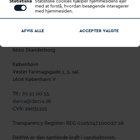
Statistiske
Statistiske cookies hjælper hjemmesidens ejer
med at forstå, hvordan besøgende interagerer
med hjemmesiden.
D
ansk
V
and- og Spilde
v
andsforening
AFVIS ALLE
ACCEPTER
V
ALGTE
V
andhuset
Godthåbsvej 83
8660 Skanderborg
København
Vester Farimagsgade 1, 5. sal.
1606 København V
Tlf.: 70 21 00 55
d
an
v
a@
d
an
v
a.dk
CVR: 29031215
Transparency Register: REG 0105047100027-26
D
AN
V
A er den samlende kraft i
v
andsektoren.