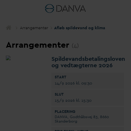
Arrangementer
Afløb spilde
v
and og klima
Arrangementer
(4)
Spilde
v
andsbetalingsloven
og vedtægterne 2026
START
14/9 2026 kl. 09:30
SLUT
15/9 2026 kl. 15:30
PLACERING
D
AN
V
A, Godthåbsvej 83, 8660
Skanderborg