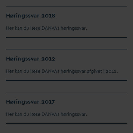
Høringss
v
ar 2018
Her kan du læse
D
AN
V
As høringss
v
ar.
Høringss
v
ar 2012
Her kan du læse
D
AN
V
As høringss
v
ar afgivet i 2012.
Høringss
v
ar 2017
Her kan du læse
D
AN
V
As høringss
v
ar.