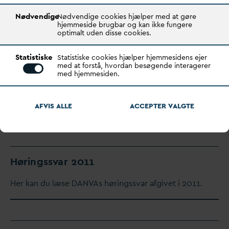
Høringss
v
ar 2009
Nødvendige
Nødvendige cookies hjælper med at gøre
hjemmeside brugbar og kan ikke fungere
optimalt uden disse cookies.
Her kan du læse
D
AN
V
As høringss
v
ar afgivet i 2009.
Statistiske
Statistiske cookies hjælper hjemmesidens ejer
med at forstå, hvordan besøgende interagerer
med hjemmesiden.
Høringss
v
ar 2010
AFVIS ALLE
ACCEPTER
V
ALGTE
Her kan du læse
D
AN
V
As høringss
v
ar afgivet i 2010.
Høringss
v
ar 2011
Her kan du læse
D
AN
V
As høringss
v
ar afgivet i 2011.