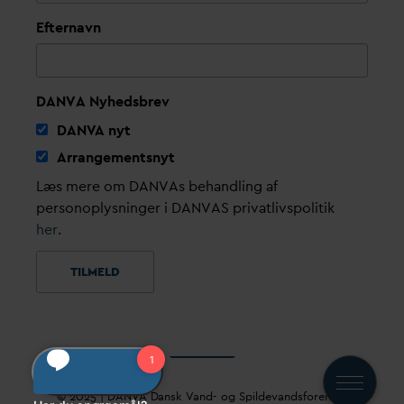
Efternavn
DANVA Nyhedsbrev
D
AN
V
A nyt
Arrangementsnyt
Læs mere om DANVAs behandling af
personoplysninger i DANVAS privatlivspolitik
her
.
© 2025 |
D
AN
V
A
D
ansk
V
and- og Spilde
v
andsforening