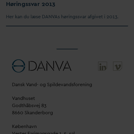
Høringss
v
ar 2013
Her kan du læse
D
AN
V
As høringss
v
ar afgivet i 2013.
D
ansk
V
and- og Spilde
v
andsforening
V
andhuset
Godthåbsvej 83
8660 Skanderborg
København
Vester Farimagsgade 1, 5. sal.