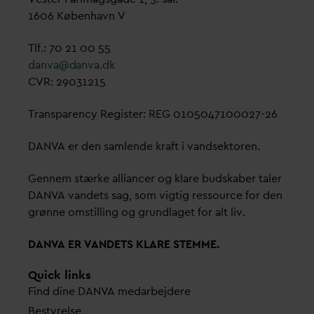
1606 København V
Tlf.: 70 21 00 55
d
an
v
a@
d
an
v
a.dk
CVR: 29031215
Transparency Register: REG 0105047100027-26
D
AN
V
A er den samlende kraft i
v
andsektoren.
Gennem stærke alliancer og klare budskaber taler
D
AN
V
A
v
andets sag, som vigtig ressource for den
grønne omstilling og grundlaget for alt liv.
D
AN
V
A ER
V
ANDETS KLARE STEMME.
Quick links
Find dine
D
AN
V
A me
d
arbejdere
Bestyrelse