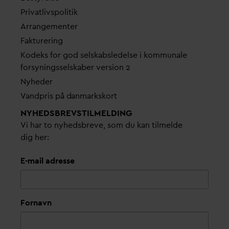
Pri
v
atlivspolitik
Arrangementer
Fakturering
Kodeks for god selskabsledelse i kommunale
forsyningsselskaber version 2
Nyheder
V
andpris på
d
anmarkskort
NYHEDSBREVS­TILMELDING
Vi har to nyhedsbreve, som du kan tilmelde
dig her:
E-mail adresse
Fornavn