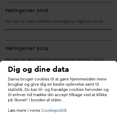
Høringss
v
ar 2016
Her kan du læse
D
AN
V
As høringss
v
ar afgivet i 2016.
Høringss
v
ar 2015
Her kan du læse
D
AN
V
As høringss
v
ar afgivet i 2015.
Dig og dine data
D
an
v
a bruger cookies til at gøre hjemmesiden mere
brugbar og give dig en bedre oplevelse samt til
Høringss
v
ar 2014
statistik. Du kan til- og fravælge cookies herunder og
til enhver tid trække din accept tilbage ved at klikke
Her kan du læse
D
AN
V
As høringss
v
ar afgivet i 2014.
på ‘ikonet’ i bunden af siden.
Læs mere i vores
Cookiepolitik