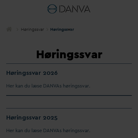
Høringss
v
ar
Høringss
v
ar
Høringssvar
Høringss
v
ar 2026
Her kan du læse
D
AN
V
As høringss
v
ar.
Høringss
v
ar 2025
Her kan du læse
D
AN
V
As høringss
v
ar.