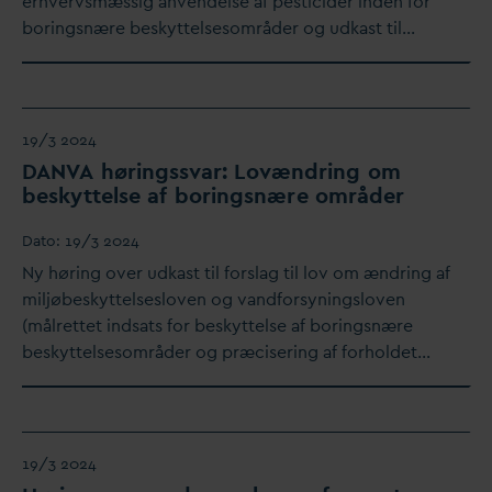
erhvervsmæssig anvendelse af pesticider inden for
boringsnære beskyttelsesområder og udkast til…
19/3 2024
D
AN
V
A høringss
v
ar: Lovændring om
beskyttelse af boringsnære områder
D
ato:
19/3 2024
Ny høring over udkast til forslag til lov om ændring af
miljøbeskyttelsesloven og
v
andforsyningsloven
(målrettet indsats for beskyttelse af boringsnære
beskyttelsesområder og præcisering af forholdet…
19/3 2024