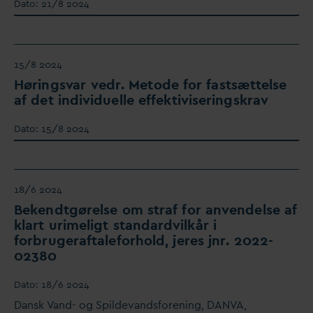
D
ato:
21/8 2024
15/8 2024
Hørings
v
ar vedr. Metode for fastsættelse
af det individuelle effektiviseringskrav
D
ato:
15/8 2024
18/6 2024
Bekendtgørelse om straf for anvendelse af
klart urimeligt stan
d
ardvilkår i
forbrugeraftaleforhold, jeres jnr. 2022-
02380
D
ato:
18/6 2024
D
ansk
V
and- og Spilde
v
andsforening,
D
AN
V
A,