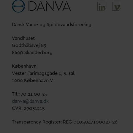
D
ansk
V
and- og Spilde
v
andsforening
V
andhuset
Godthåbsvej 83
8660 Skanderborg
København
Vester Farimagsgade 1, 5. sal.
1606 København V
Tlf.: 70 21 00 55
d
an
v
a@
d
an
v
a.dk
CVR: 29031215
Transparency Register: REG 0105047100027-26