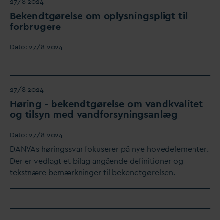
27/8 2024
Bekendtgørelse om oplysningspligt til
forbrugere
D
ato:
27/8 2024
27/8 2024
Høring - bekendtgørelse om
v
andk
v
alitet
og tilsyn med
v
andforsyningsanlæg
D
ato:
27/8 2024
D
AN
V
As høringss
v
ar fokuserer på nye hovedelementer.
Der er vedlagt et bilag angående definitioner og
tekstnære bemærkninger til bekendtgørelsen.