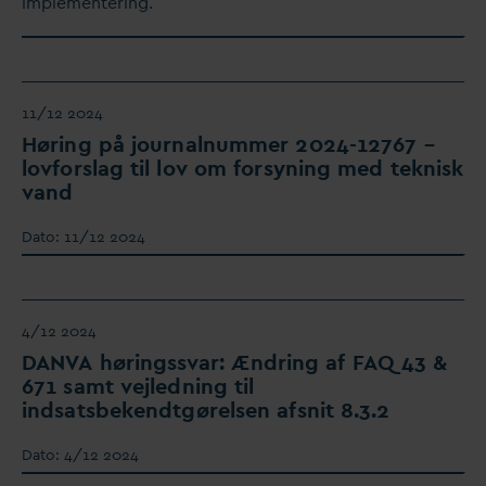
implementering.
11/12 2024
Høring på journalnummer 2024-12767 –
lovforslag til lov om forsyning med teknisk
v
and
D
ato:
11/12 2024
4/12 2024
D
AN
V
A høringss
v
ar: Ændring af
F
AQ 43 &
671 samt vejledning til
indsatsbekendtgørelsen afsnit 8.3.2
D
ato:
4/12 2024