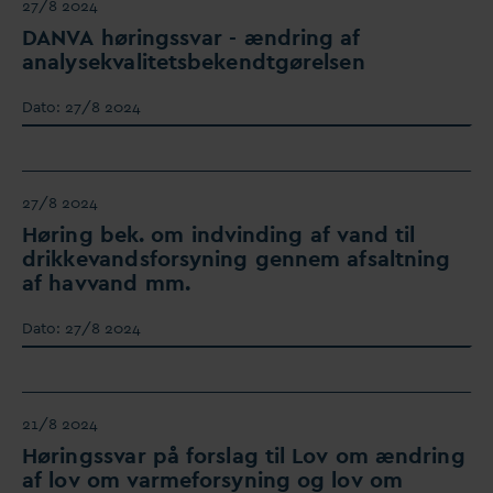
27/8 2024
D
AN
V
A høringss
v
ar - ændring af
analysek
v
alitetsbekendtgørelsen
D
ato:
27/8 2024
27/8 2024
Høring bek. om indvinding af
v
and til
drikke
v
andsforsyning gennem afsaltning
af hav
v
and mm.
D
ato:
27/8 2024
21/8 2024
Høringss
v
ar på forslag til Lov om ændring
af lov om
v
armeforsyning og lov om