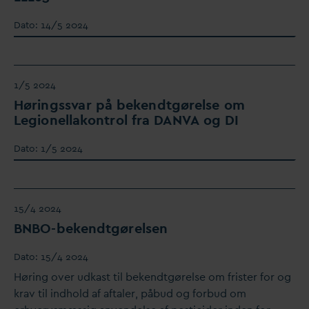
D
ato:
14/5 2024
1/5 2024
Høringss
v
ar på bekendtgørelse om
Legionellakontrol fra
D
AN
V
A og DI
D
ato:
1/5 2024
15/4 2024
BNBO-bekendtgørelsen
D
ato:
15/4 2024
Høring over udkast til bekendtgørelse om frister for og
krav til indhold af aftaler, påbud og forbud om