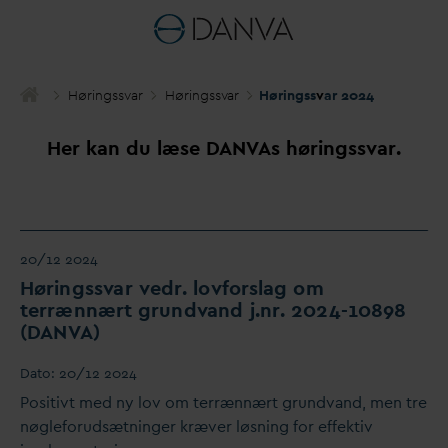
Høringss
v
ar
Høringss
v
ar
Høringss
v
ar 2024
Her kan du læse
D
AN
V
As høringss
v
ar.
20/12 2024
Høringss
v
ar vedr. lovforslag om
terrænnært grund
v
and j.nr. 2024-10898
(
D
AN
V
A)
D
ato:
20/12 2024
Positivt med ny lov om terrænnært grund
v
and, men tre
nøgleforudsætninger kræver løsning for effektiv