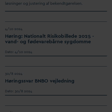
løsninger og justering af bekendtgørelsen.
4/10 2024
Høring: Nationalt Risikobillede 2025 -
v
and- og føde
v
arebårne sygdomme
D
ato:
4/10 2024
30/8 2024
Høringss
v
ar BNBO vejledning
D
ato:
30/8 2024