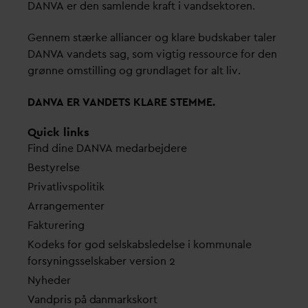
D
AN
V
A er den samlende kraft i
v
andsektoren.
Gennem stærke alliancer og klare budskaber taler
D
AN
V
A
v
andets sag, som vigtig ressource for den
grønne omstilling og grundlaget for alt liv.
D
AN
V
A ER
V
ANDETS KLARE STEMME.
Quick links
Find dine
D
AN
V
A me
d
arbejdere
Bestyrelse
Pri
v
atlivspolitik
Arrangementer
Fakturering
Kodeks for god selskabsledelse i kommunale
forsyningsselskaber version 2
Nyheder
V
andpris på
d
anmarkskort