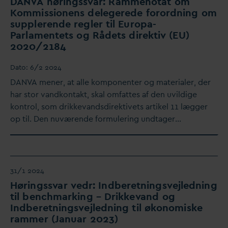
D
AN
V
A høringss
v
ar: Rammenotat om
Kommissionens delegerede forordning om
supplerende regler til Europa-
P
arlamentets og Rådets direktiv (EU)
2020/2184
D
ato:
6/2 2024
D
AN
V
A mener, at alle komponenter og materialer, der
har stor
v
andkontakt, skal omfattes af den uvildige
kontrol, som drikke
v
andsdirektivets artikel 11 lægger
op til. Den nuværende formulering undtager…
31/1 2024
Høringss
v
ar vedr: Indberetningsvejledning
til benchmarking – Drikke
v
and og
Indberetningsvejledning til økonomiske
rammer (Januar 2023)