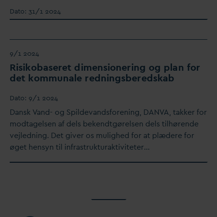
D
ato:
31/1 2024
9/1 2024
Risikobaseret dimensionering og plan for
det kommunale redningsberedskab
D
ato:
9/1 2024
D
ansk
V
and- og Spilde
v
andsforening,
D
AN
V
A, takker for
modtagelsen af dels bekendtgørelsen dels tilhørende
vejledning. Det giver os mulighed for at plædere for
øget hensyn til infrastrukturaktiviteter…