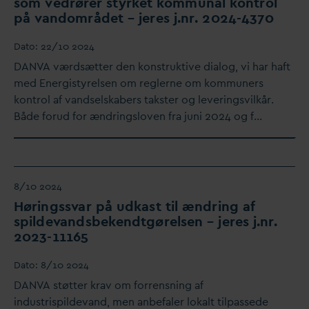
som vedrører styrket kommunal kontrol
på
v
andområdet – jeres j.nr. 2024-4370
D
ato:
22/10 2024
D
AN
V
A værdsætter den konstruktive dialog, vi har haft
med Energistyrelsen om reglerne om kommuners
kontrol af
v
andselskabers takster og leveringsvilkår.
Både forud for ændringsloven fra juni 2024 og f…
8/10 2024
Høringss
v
ar på udkast til ændring af
spilde
v
andsbekendtgørelsen – jeres j.nr.
2023-11165
D
ato:
8/10 2024
D
AN
V
A støtter krav om forrensning af
industrispilde
v
and, men anbefaler lokalt tilpassede