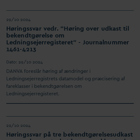
29/10 2024
Høringss
v
ar vedr. ”Høring over udkast til
bekendtgørelse om
Ledningsejerregisteret” - Journalnummer
1461-4213
D
ato:
29/10 2024
D
AN
V
A foreslår høring af ændringer i
Ledningsejerregistrets
d
atamodel og præcisering af
fareklasser i bekendtgørelsen om
Ledningsejerregisteret.
22/10 2024
Høringss
v
ar på tre bekendtgørelsesudkast