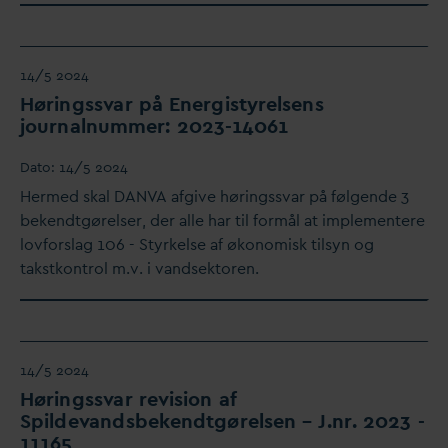
14/5 2024
Høringss
v
ar på Energistyrelsens
journalnummer: 2023-14061
D
ato:
14/5 2024
Hermed skal
D
AN
V
A afgive høringss
v
ar på følgende 3
bekendtgørelser, der alle har til formål at implementere
lovforslag 106 - Styrkelse af økonomisk tilsyn og
takstkontrol m.v. i
v
andsektoren.
14/5 2024
Høringss
v
ar revision af
Spilde
v
andsbekendtgørelsen – J.nr. 2023 -
11165