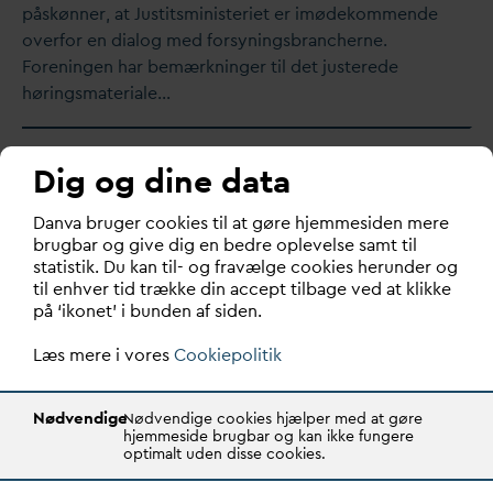
påskønner, at Justitsministeriet er imødekommende
overfor en dialog med forsyningsbrancherne.
Foreningen har bemærkninger til det justerede
høringsmateriale…
Dig og dine data
12/6 2024
D
an
v
a bruger cookies til at gøre hjemmesiden mere
Lov om styrket beredskab i
brugbar og give dig en bedre oplevelse samt til
energisektoren
statistik. Du kan til- og fravælge cookies herunder og
til enhver tid trække din accept tilbage ved at klikke
D
ato:
12/6 2024
på ‘ikonet’ i bunden af siden.
Energistyrelsen har den 12. juni 2024 sendt Lov om
Læs mere i vores
Cookiepolitik
styrket beredskab i energisektoren i høring. Denne lov
har til formål at implementere EU's NIS 2- og CER-
direktiver samt introducere supplerende krav…
Nødvendige
Nødvendige cookies hjælper med at gøre
hjemmeside brugbar og kan ikke fungere
optimalt uden disse cookies.