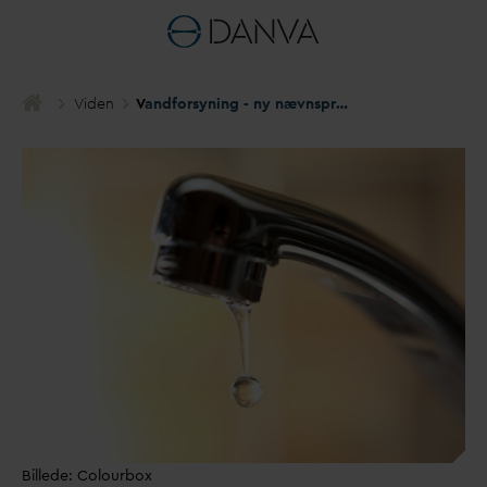
Viden
V
andforsyning - ny nævnspraksis for stan
d
ardreg
Billede: Colourbox