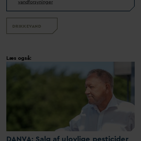
v
andforsyninger
DRIKKE
V
AND
Læs også:
D
AN
V
A: Salg af ulovlige pesticider