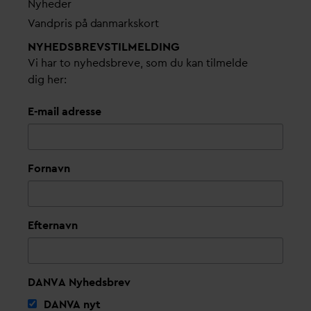
Nyheder
V
andpris på
d
anmarkskort
NYHEDSBREVS­TILMELDING
Vi har to nyhedsbreve, som du kan tilmelde
dig her:
E-mail adresse
Fornavn
Efternavn
DANVA Nyhedsbrev
D
AN
V
A nyt