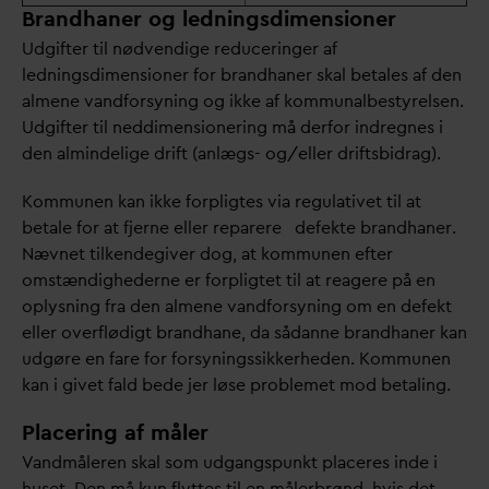
Brandhaner og ledningsdimensioner
Udgifter til nødvendige reduceringer af
ledningsdimensioner for brandhaner skal betales af den
almene
v
andforsyning og ikke af kommunalbestyrelsen.
Udgifter til neddimensionering må derfor indregnes i
den almindelige drift (anlægs- og/eller driftsbidrag).
Kommunen kan ikke forpligtes via regulativet til at
betale for at fjerne eller reparere defekte brandhaner.
Nævnet tilkendegiver dog, at kommunen efter
omstændighederne er forpligtet til at reagere på en
oplysning fra den almene
v
andforsyning om en defekt
eller overflødigt brandhane,
d
a så
d
anne brandhaner kan
udgøre en fare for forsyningssikkerheden. Kommunen
kan i givet fald bede jer løse problemet mod betaling.
Placering af måler
V
andmåleren skal som udgangspunkt placeres inde i
huset. Den må kun flyttes til en målerbrønd, hvis det