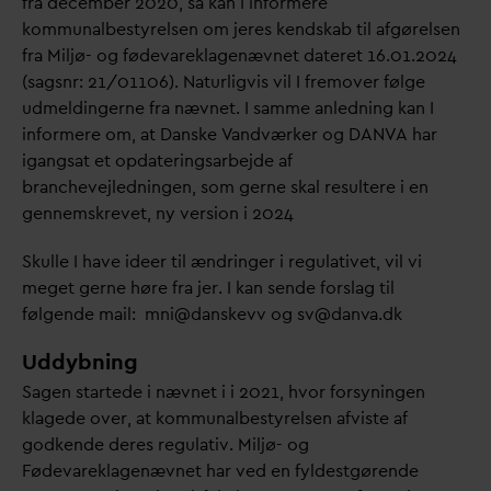
fra december 2020, så kan I informere
kommunalbestyrelsen om jeres kendskab til afgørelsen
fra Miljø- og føde
v
areklagenævnet
d
ateret 16.01.2024
(sagsnr: 21/01106). Naturligvis vil I fremover følge
udmeldingerne fra nævnet. I samme anledning kan I
informere om, at
D
anske
V
andværker og
D
AN
V
A har
igangsat et op
d
ateringsarbejde af
branchevejledningen, som gerne skal resultere i en
gennemskrevet, ny version i 2024
Skulle I have ideer til ændringer i regulativet, vil vi
meget gerne høre fra jer. I kan sende forslag til
følgende mail: mni@
d
anskevv og sv@
d
an
v
a.dk
Uddybning
Sagen startede i nævnet i i 2021, hvor forsyningen
klagede over, at kommunalbestyrelsen afviste af
godkende deres regulativ. Miljø- og
Føde
v
areklagenævnet har ved en fyldestgørende