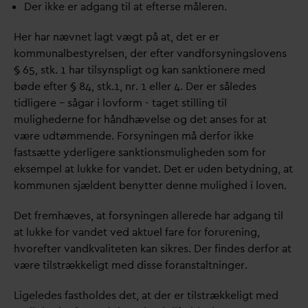
Der ikke er adgang til at efterse måleren.
Her har nævnet lagt vægt på at, det er er
kommunalbestyrelsen, der efter
v
andforsyningslovens
§ 65, stk. 1 har tilsynspligt og kan sanktionere med
bøde efter § 84, stk.1, nr. 1 eller 4. Der er således
tidligere – sågar i lovform - taget stilling til
mulighederne for håndhævelse og det anses for at
være udtømmende. Forsyningen må derfor ikke
fastsætte yderligere sanktionsmuligheden som for
eksempel at lukke for
v
andet. Det er uden betydning, at
kommunen sjældent benytter denne mulighed i loven.
Det fremhæves, at forsyningen allerede har adgang til
at lukke for
v
andet ved aktuel fare for forurening,
hvorefter
v
andk
v
aliteten kan sikres. Der findes derfor at
være tilstrækkeligt med disse foranstaltninger.
Ligeledes fastholdes det, at der er tilstrækkeligt med