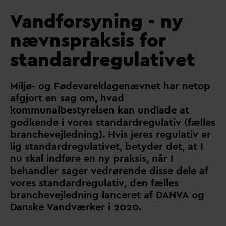
V
andforsyning - ny
nævnspraksis for
standardregulativet
Miljø- og Føde
v
areklagenævnet har netop
afgjort en sag om, h
v
ad
kommunalbestyrelsen kan undlade at
godkende i vores stan
d
ardregulativ (fælles
branchevejledning). Hvis jeres regulativ er
lig stan
d
ardregulativet, betyder det, at I
nu skal indføre en ny praksis, når I
behandler sager vedrørende disse dele af
vores stan
d
ardregulativ, den fælles
branchevejledning lanceret af
D
AN
V
A og
D
anske
V
andværker i 2020.