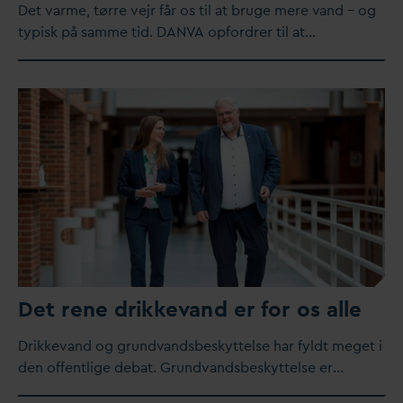
Det
v
arme, tørre vejr får os til at bruge mere
v
and – og
typisk på samme tid.
D
AN
V
A opfordrer til at…
Det rene drikke
v
and er for os alle
Drikke
v
and og grund
v
andsbeskyttelse har fyldt meget i
den offentlige debat. Grund
v
andsbeskyttelse er…