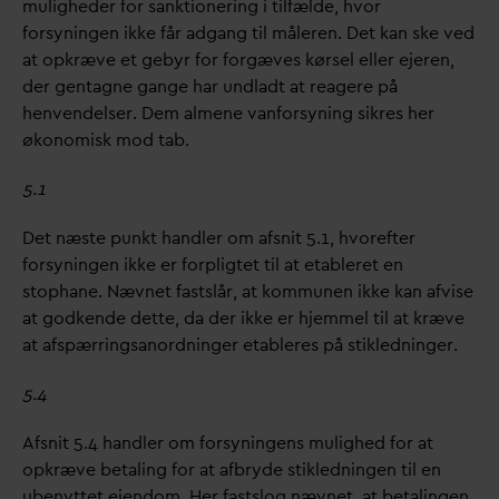
muligheder for sanktionering i tilfælde, hvor
forsyningen ikke får adgang til måleren. Det kan ske ved
at opkræve et gebyr for forgæves kørsel eller ejeren,
der gentagne gange har undladt at reagere på
henvendelser. Dem almene
v
anforsyning sikres her
økonomisk mod tab.
5.1
Det næste punkt handler om afsnit 5.1, hvorefter
forsyningen ikke er forpligtet til at etableret en
stophane. Nævnet fastslår, at kommunen ikke kan afvise
at godkende dette,
d
a der ikke er hjemmel til at kræve
at afspærringsanordninger etableres på stikledninger.
5.4
Afsnit 5.4 handler om forsyningens mulighed for at
opkræve betaling for at afbryde stikledningen til en
ubenyttet ejendom. Her fastslog nævnet, at betalingen