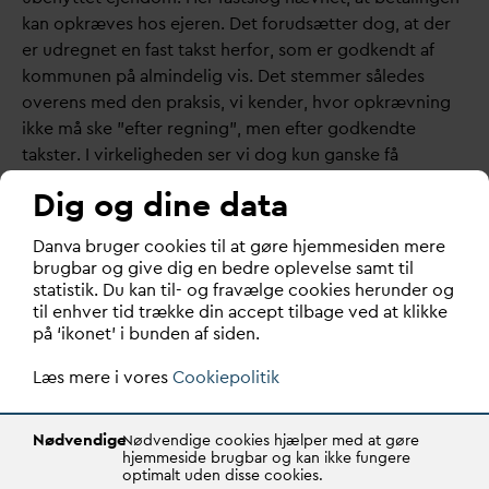
kan opkræves hos ejeren. Det forudsætter dog, at der
er udregnet en fast takst herfor, som er godkendt af
kommunen på almindelig vis. Det stemmer således
overens med den praksis, vi kender, hvor opkrævning
ikke må ske ”efter regning”, men efter godkendte
takster. I virkeligheden ser vi dog kun ganske få
eksempler på så
d
an en takst i takstblade.
Dig og dine data
7.1
D
an
v
a bruger cookies til at gøre hjemmesiden mere
brugbar og give dig en bedre oplevelse samt til
Punktet handler om brandhaner, deres dimensionering,
statistik. Du kan til- og fravælge cookies herunder og
og hvem der har ans
v
aret. Nævnet finder her, at
til enhver tid trække din accept tilbage ved at klikke
forsyningen skal betale for nødvendige reduceringer af
på ‘ikonet’ i bunden af siden.
ledningsdimensionerne. Det må indregnes i taksterne.
Læs mere i vores
Cookiepolitik
Der er ikke hjemmel i lovgivningen til at pålægge
kommunen denne omkostning. Med andre ord er det
for lang tid siden nationalpolitisk besluttet, at det er de
Nødvendige
Nødvendige cookies hjælper med at gøre
hjemmeside brugbar og kan ikke fungere
lokale borgere i området (forsyningens medlemmer),
optimalt uden disse cookies.
der skal betale og ikke alle borgere i en kommune.