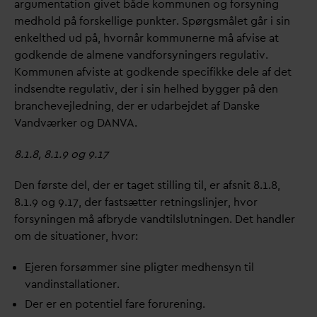
argumentation givet både kommunen og forsyning
medhold på forskellige punkter. Spørgsmålet går i sin
enkelthed ud på, hvornår kommunerne må afvise at
godkende de almene
v
andforsyningers regulativ.
Kommunen afviste at godkende specifikke dele af det
indsendte regulativ, der i sin helhed bygger på den
branchevejledning, der er u
d
arbejdet af
D
anske
V
andværker og
D
AN
V
A.
8.1.8, 8.1.9 og 9.17
Den første del, der er taget stilling til, er afsnit 8.1.8,
8.1.9 og 9.17, der fastsætter retningslinjer, hvor
forsyningen må afbryde
v
andtilslutningen. Det handler
om de situationer, hvor:
Ejeren forsømmer sine pligter medhensyn til
v
andinstallationer.
Der er en potentiel fare forurening.