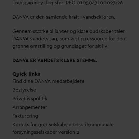
Transparency Register: REG 0105047100027-26
D
AN
V
A er den samlende kraft i
v
andsektoren.
Gennem stærke alliancer og klare budskaber taler
D
AN
V
A
v
andets sag, som vigtig ressource for den
grønne omstilling og grundlaget for alt liv.
D
AN
V
A ER
V
ANDETS KLARE STEMME.
Quick links
Find dine
D
AN
V
A me
d
arbejdere
Bestyrelse
Pri
v
atlivspolitik
Arrangementer
Fakturering
Kodeks for god selskabsledelse i kommunale
forsyningsselskaber version 2