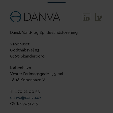
D
ansk
V
and- og Spilde
v
andsforening
V
andhuset
Godthåbsvej 83
8660 Skanderborg
København
Vester Farimagsgade 1, 5. sal.
1606 København V
Tlf.: 70 21 00 55
d
an
v
a@
d
an
v
a.dk
CVR: 29031215