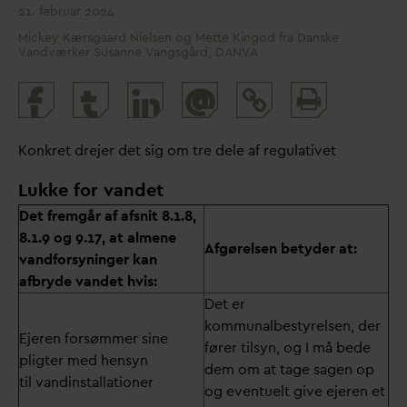
21. februar 2024
Mickey Kærsgaard Nielsen og Mette Kingod fra Danske
Vandværker Susanne Vangsgård, DANVA
Print
@
and
share
Konkret drejer det sig om tre dele af regulativet
Lukke for vandet
Det fremgår af afsnit 8.1.8,
8.1.9 og 9.17, at almene
Afgørelsen betyder at:
vandforsyninger kan
afbryde vandet hvis:
Det er
kommunalbestyrelsen, der
Ejeren forsømmer sine
fører tilsyn, og I må bede
pligter med hensyn
dem om at tage sagen op
til
v
andinstallationer
og eventuelt give ejeren et