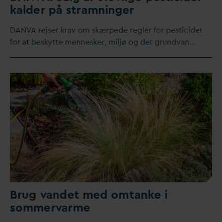
kalder på stramninger
D
AN
V
A rejser krav om skærpede regler for pesticider
for at beskytte mennesker, miljø og det grund
v
an…
Brug
v
andet med omtanke i
sommer
v
arme