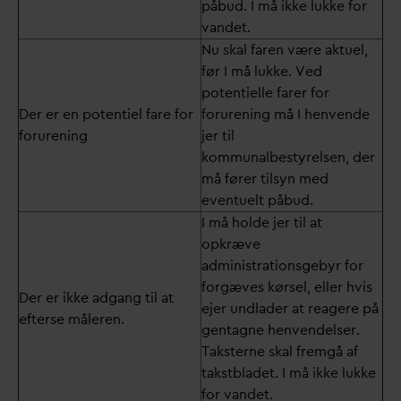
påbud. I må ikke lukke for
vandet.
Nu skal faren være aktuel,
før I må lukke. Ved
potentielle farer for
Der er en potentiel fare for
forurening må I henvende
forurening
jer til
kommunalbestyrelsen, der
må fører tilsyn med
eventuelt påbud.
I må holde jer til at
opkræve
administrationsgebyr for
forgæves kørsel, eller hvis
Der er ikke adgang til at
ejer undlader at reagere på
efterse måleren.
gentagne henvendelser.
Taksterne skal fremgå af
takstbladet. I må ikke lukke
for vandet.