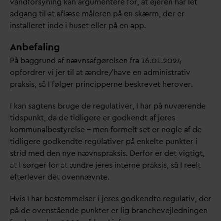
v
andforsyning kan argumentere for, at ejeren har let
adgang til at aflæse måleren på en skærm, der er
installeret inde i huset eller på en app.
Anbefaling
På baggrund af nævnsafgørelsen fra 16.01.2024
opfordrer vi jer til at ændre/have en administrativ
praksis, så I følger principperne beskrevet herover.
I kan sagtens bruge de regulativer, I har på nuværende
tidspunkt,
d
a de tidligere er godkendt af jeres
kommunalbestyrelse – men formelt set er nogle af de
tidligere godkendte regulativer på enkelte punkter i
strid med den nye nævnspraksis. Derfor er det vigtigt,
at I sørger for at ændre jeres interne praksis, så I reelt
efterlever det ovennævnte.
Hvis I har bestemmelser i jeres godkendte regulativ, der
på de ovenstående punkter er lig branchevejledningen