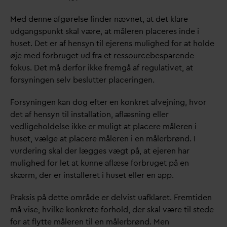
Med denne afgørelse finder nævnet, at det klare
udgangspunkt skal være, at måleren placeres inde i
huset. Det er af hensyn til ejerens mulighed for at holde
øje med forbruget ud fra et ressourcebesparende
fokus. Det må derfor ikke fremgå af regulativet, at
forsyningen selv beslutter placeringen.
Forsyningen kan dog efter en konkret afvejning, hvor
det af hensyn til installation, aflæsning eller
vedligeholdelse ikke er muligt at placere måleren i
huset, vælge at placere måleren i en målerbrønd. I
vurdering skal der lægges vægt på, at ejeren har
mulighed for let at kunne aflæse forbruget på en
skærm, der er installeret i huset eller en app.
Praksis på dette område er delvist uafklaret. Fremtiden
må vise, hvilke konkrete forhold, der skal være til stede
for at flytte måleren til en målerbrønd. Men