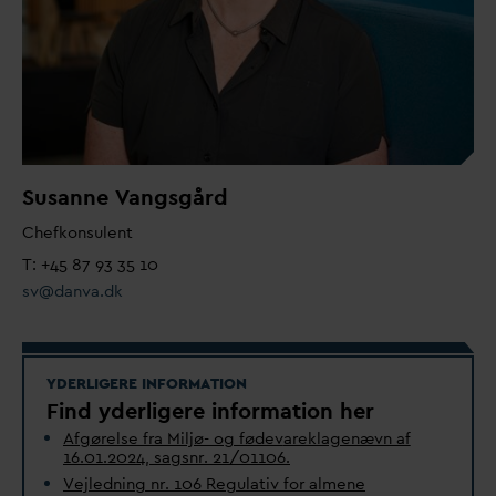
Susanne
V
angsgård
Chefkonsulent
T: +45 87 93 35 10
sv@
d
an
v
a.dk
YDERLIGERE INFORMATION
Find yderligere information her
Afgørelse fra Miljø- og føde
v
areklagenævn af
16.01.2024, sagsnr. 21/01106.
Vejledning nr. 106 Regulativ for almene