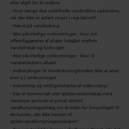
eller afgift for bi-målere
- Hvor længe skal udskiftede
v
andmålere opbe
v
ares,
når der ikke er anført noget i regulativet?
- Hævd på
v
andledning
- Ikke påvirkelige omkostninger - krav om
offentliggørelse af aftaler indgået mellem
v
andselskab og forbruger
- Ikke påvirkelige omkostninger - krav til
v
andselskabers aftaler
- Indbetalinger til
V
andteknologifonden ikke at anse
som 1:1 omkostninger
- Indretning og vedligeholdelse af målerudstyr
- Kan et kommunalt eiet spilde
v
andsselskab med
restancer anmode et pri
v
at alment
v
andforsyningsanlæg om at lukke for forsyningen til
de kunder, der ikke betaler til
spilde
v
andsforsyningsselskabet?