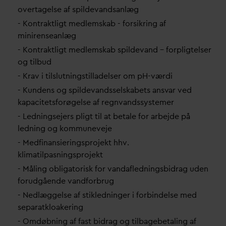
overtagelse af spilde
v
andsanlæg
- Kontraktligt medlemskab - forsikring af
minirenseanlæg
- Kontraktligt medlemskab spilde
v
and – forpligtelser
og tilbud
- Krav i tilslutningstilladelser om pH-værdi
- Kundens og spilde
v
andsselskabets ans
v
ar ved
kapacitetsforøgelse af regn
v
andssystemer
- Ledningsejers pligt til at betale for arbejde på
ledning og kommuneveje
- Medfinansieringsprojekt hhv.
klimatilpasningsprojekt
- Måling obligatorisk for
v
an
d
afledningsbidrag uden
forudgående
v
andforbrug
- Nedlæggelse af stikledninger i forbindelse med
separatkloakering
- Omdøbning af fast bidrag og tilbagebetaling af