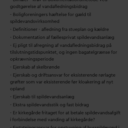
godtgørelse af
v
an
d
afledningsbidrag
- Boligforeningers hæftelse for gæld til
spilde
v
andsvirksomhed
- Definitioner - afledning fra stueplan og kældre
- Dokumentation af fællespri
v
at spilde
v
andsanlæg
- Ej pligt til afregning af
v
an
d
afledningsbidrag på
tilslutningstidspunktet, og ingen bagatelgrænse for
opkrævningsperiode
- Ejerskab af skelbrønde
- Ejerskab og driftsans
v
ar for eksisterende rørlagte
grøfter som
v
ar eksisterende før kloakering af nyt
opland
- Ejerskab til spilde
v
andsanlæg
- Ekstra spilde
v
andsstik og fast bidrag
- Er kirkegårde fritaget for at betale spilde
v
andsafgift
i forbindelse med
v
anding af kirkegårde?
- Erstatningsans
v
ar for opstuvning af husspilde
v
and i