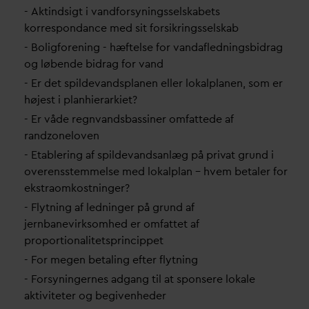
- Aktindsigt i
v
andforsyningsselskabets
korrespon
d
ance med sit forsikringsselskab
- Boligforening - hæftelse for
v
an
d
afledningsbidrag
og løbende bidrag for
v
and
- Er det spilde
v
andsplanen eller lokalplanen, som er
højest i planhierarkiet?
- Er våde regn
v
andsbassiner omfattede af
randzoneloven
- Etablering af spilde
v
andsanlæg på pri
v
at grund i
overensstemmelse med lokalplan – hvem betaler for
ekstraomkostninger?
- Flytning af ledninger på grund af
jernbanevirksomhed er omfattet af
proportionalitetsprincippet
- For megen betaling efter flytning
- Forsyningernes adgang til at sponsere lokale
aktiviteter og begivenheder