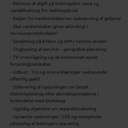
- Refusion af afgift på ledningsført
v
and og
v
an
d
afledning ifm. ledningsbrud
- Regler for
v
andselskabernes opkrævning af gebyrer
- Skal
v
andselskaber giver aktindsigt i
revisionsprotokollater?
- Sprøjtning på kirkers og AMU-centres arealer
- Tinglysning af servitut – geografisk placering
- TV-overvågning og de kommunalt ejede
forsyningsselskaber
- Udbud - Tro og love erklæringer vedrørende
offentlig gæld
- Udlevering af oplysninger om betalt
tilslutnigsbidrag efter aktindsigtsreglerne i
forbindelse med skattesag
- Ugyldig afgørelse om separatkloakering
- Upræcise oplysninger i LER og manglende
påvisning af ledningers placering