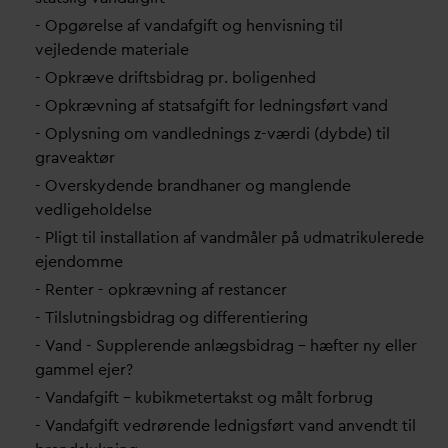
- Opgørelse af
v
an
d
afgift og henvisning til
vejledende materiale
- Opkræve driftsbidrag pr. boligenhed
- Opkrævning af statsafgift for ledningsført
v
and
- Oplysning om
v
andlednings z-værdi (dybde) til
graveaktør
- Overskydende brandhaner og manglende
vedligeholdelse
- Pligt til installation af
v
andmåler på udmatrikulerede
ejendomme
- Renter - opkrævning af restancer
- Tilslutningsbidrag og differentiering
-
V
and - Supplerende anlægsbidrag – hæfter ny eller
gammel ejer?
-
V
an
d
afgift – kubikmetertakst og målt forbrug
-
V
an
d
afgift vedrørende lednigsført
v
and anvendt til