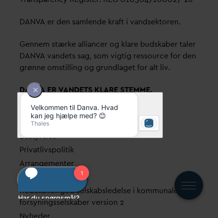
D
AN
V
A er den samlende kraft i
v
andsektoren.
Gennem stærke alliancer og klare budskaber taler
D
AN
V
A
v
andets sag, som vigtig ressource for den
grønne omstilling og grundlaget for alt liv.
D
AN
V
A ER
V
ANDETS KLARE STEMME.
Quick links
Find dine
D
AN
V
A me
d
arbejdere
Bestyrelse
Pri
v
atlivspolitik
Arrangementer
Fakturering
Kodeks for god selskabsledelse i kommunale
forsyningsselskaber version 2
Nyheder