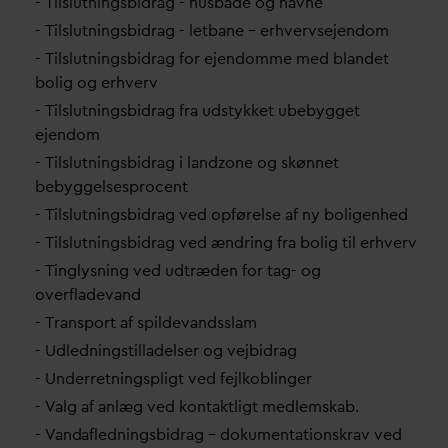
- Tilslutningsbidrag - husbåde og havne
- Tilslutningsbidrag - letbane – erhvervsejendom
- Tilslutningsbidrag for ejendomme med blandet
bolig og erhverv
- Tilslutningsbidrag fra udstykket ubebygget
ejendom
- Tilslutningsbidrag i landzone og skønnet
bebyggelsesprocent
- Tilslutningsbidrag ved opførelse af ny boligenhed
- Tilslutningsbidrag ved ændring fra bolig til erhverv
- Tinglysning ved udtræden for tag- og
overflade
v
and
- Transport af spilde
v
andsslam
- Udledningstilladelser og vejbidrag
- Underretningspligt ved fejlkoblinger
-
V
alg af anlæg ved kontaktligt medlemskab.
-
V
an
d
afledningsbidrag – dokumentationskrav ved