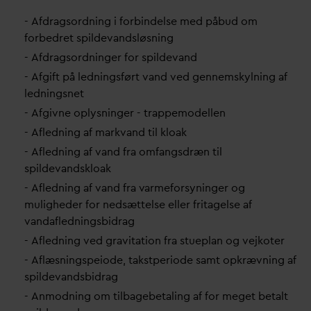
- Afdragsordning i forbindelse med påbud om
forbedret spilde
v
andsløsning
- Afdragsordninger for spilde
v
and
- Afgift på ledningsført
v
and ved gennemskylning af
ledningsnet
- Afgivne oplysninger - trappemodellen
- Afledning af mark
v
and til kloak
- Afledning af
v
and fra omfangsdræn til
spilde
v
andskloak
- Afledning af
v
and fra
v
armeforsyninger og
muligheder for nedsættelse eller fritagelse af
v
an
d
afledningsbidrag
- Afledning ved gravitation fra stueplan og vejkoter
- Aflæsningspeiode, takstperiode samt opkrævning af
spilde
v
andsbidrag
- Anmodning om tilbagebetaling af for meget betalt