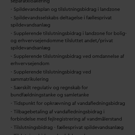
separatkloakering
- Spilde
v
andsplan og tilslutningsbidrag i landzone
- Spilde
v
andsselskabs deltagelse i fællespri
v
at
spilde
v
andsanlæg
- Supplerende tilslutningsbidrag i landzone for bolig-
og erhvervsejendomme tilsluttet andet/pri
v
at
spilde
v
andsanlæg
- Supplerende tilslutningsbidrag ved om
d
annelse af
erhvervsejendom
- Supplerende tilslutningsbidrag ved
sammatrikulering
- Særskilt regulativ og regnskab for
bundfældningstanke og samletanke
- Tidspunkt for opkrævning af
v
an
d
afledningsbidrag
- Tilbagebetaling af
v
an
d
afledningsbidrag i
forbindelse med fejlregistrering af
v
andmålerstand
- Tilslutningsbidrag - fællespri
v
at spilde
v
andsanlæg