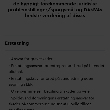
de hyppigt forekommende juridiske
problemstillinger/spørgsmål og
D
AN
V
As
bedste vurdering af disse.
Erstatning
- Ans
v
ar for graveskader
- Erstatningsans
v
ar for entreprenørs brud på blændet
olietank
- Erstatningskrav for brud på
v
andledning uden
søgning i LER
- Oversvømmelse - betaling af skader på veje
- Spilde
v
andsforsyningens erstatningsans
v
ar for
skader på sommerhuse udløst af ulovlig tilledt
overflade
v
and