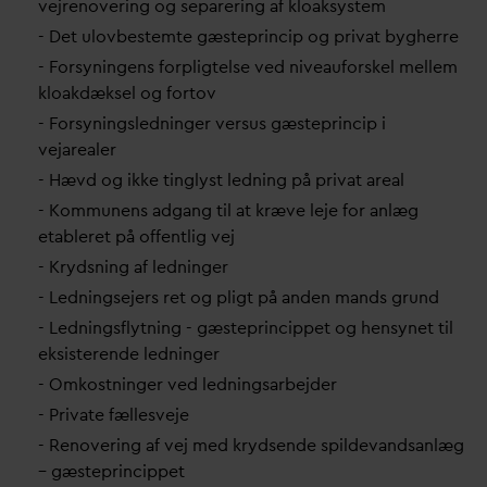
vejrenovering og separering af kloaksystem
- Det ulovbestemte gæsteprincip og pri
v
at bygherre
- Forsyningens forpligtelse ved niveauforskel mellem
kloakdæksel og fortov
- Forsyningsledninger versus gæsteprincip i
vejarealer
- Hævd og ikke tinglyst ledning på pri
v
at areal
- Kommunens adgang til at kræve leje for anlæg
etableret på offentlig vej
- Krydsning af ledninger
- Ledningsejers ret og pligt på anden mands grund
- Ledningsflytning - gæsteprincippet og hensynet til
eksisterende ledninger
- Omkostninger ved ledningsarbejder
- Pri
v
ate fællesveje
- Renovering af vej med krydsende spilde
v
andsanlæg
– gæsteprincippet