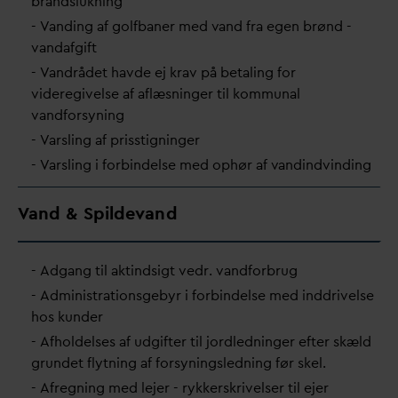
brandslukning
-
V
anding af golfbaner med
v
and fra egen brønd -
v
an
d
afgift
-
V
andrådet havde ej krav på betaling for
videregivelse af aflæsninger til kommunal
v
andforsyning
-
V
arsling af prisstigninger
-
V
arsling i forbindelse med ophør af
v
andindvinding
V
and & Spildevand
- Adgang til aktindsigt vedr.
v
andforbrug
- Administrationsgebyr i forbindelse med inddrivelse
hos kunder
- Afholdelses af udgifter til jordledninger efter skæld
grundet flytning af forsyningsledning før skel.
- Afregning med lejer - rykkerskrivelser til ejer