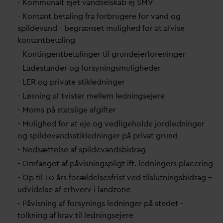
- Kommunalt ejet
v
andselskab ej SMV
- Kontant betaling fra forbrugere for
v
and og
spilde
v
and - begrænset mulighed for at afvise
kontantbetaling
- Kontingentbetalinger til grundejerforeninger
- Ladestander og forsyningsmuligheder
- LER og pri
v
ate stikledninger
- Løsning af tvister mellem ledningsejere
- Moms på statslige afgifter
- Mulighed for at eje og vedligeholde jordledninger
og spilde
v
andsstikledninger på pri
v
at grund
- Nedsættelse af spilde
v
andsbidrag
- Omfanget af påvisningspligt ift. ledningers placering
- Op til 10 års forældelsesfrist ved tilslutningsbidrag –
udvidelse af erhverv i landzone
- Påvisning af forsynings ledninger på stedet -
tolkning af krav til ledningsejere