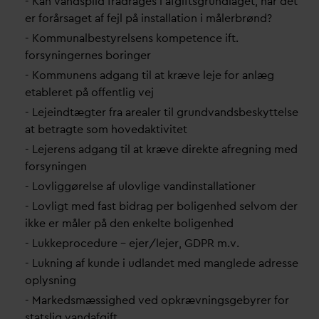
- Kan
v
andspild fradrages i afgiftsgrundlaget, når det
er forårsaget af fejl på installation i målerbrønd?
- Kommunalbestyrelsens kompetence ift.
forsyningernes boringer
- Kommunens adgang til at kræve leje for anlæg
etableret på offentlig vej
- Lejeindtægter fra arealer til grund
v
andsbeskyttelse
at betragte som hove
d
aktivitet
- Lejerens adgang til at kræve direkte afregning med
forsyningen
- Lovliggørelse af ulovlige
v
andinstallationer
- Lovligt med fast bidrag per boligenhed selvom der
ikke er måler på den enkelte boligenhed
- Lukkeprocedure – ejer/lejer, GDPR m.v.
- Lukning af kunde i udlandet med manglede adresse
oplysning
- Markedsmæssighed ved opkrævningsgebyrer for
statslig
v
an
d
afgift