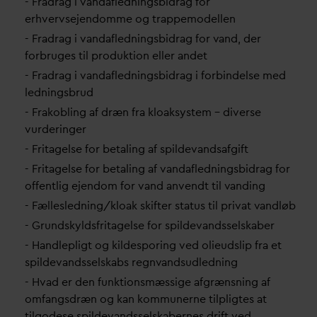
- Fradrag i
v
an
d
afledningsbidrag for
erhvervsejendomme og trappemodellen
- Fradrag i
v
an
d
afledningsbidrag for
v
and, der
forbruges til produktion eller andet
- Fradrag i
v
an
d
afledningsbidrag i forbindelse med
ledningsbrud
- Frakobling af dræn fra kloaksystem – diverse
vurderinger
- Fritagelse for betaling af spilde
v
andsafgift
- Fritagelse for betaling af
v
an
d
afledningsbidrag for
offentlig ejendom for
v
and anvendt til
v
anding
- Fællesledning/kloak skifter status til pri
v
at
v
andløb
- Grundskyldsfritagelse for spilde
v
andsselskaber
- Handlepligt og kildesporing ved olieudslip fra et
spilde
v
andsselskabs regn
v
andsudledning
- H
v
ad er den funktionsmæssige afgrænsning af
omfangsdræn og kan kommunerne tilpligtes at
tilgodese spilde
v
andsselskabernes drift ved