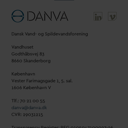
D
ansk
V
and- og Spilde
v
andsforening
V
andhuset
Godthåbsvej 83
8660 Skanderborg
København
Vester Farimagsgade 1, 5. sal.
1606 København V
Tlf.: 70 21 00 55
d
an
v
a@
d
an
v
a.dk
CVR: 29031215
Transparency Register: REG 0105047100027-26