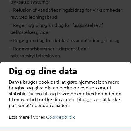
tryksatte systemer
- Refusion af
v
an
d
afledningsbidrag for virksomheder
mv. ved ledningsbrud
- Regel- og plangrundlag for fastsættelse af
befæstelsesgrader
- Regelgrundlag for det faste
v
an
d
afledningsbidrag
- Regn
v
andsbassiner – dispensation –
naturbeskyttelsesloven
- Renovering - snitflade mellem
v
andselskabs og
Dig og dine data
grundejers spilde
v
andsanlæg
- Rullende vilkår i udledningstilladelser muligt, hvis de
D
an
v
a bruger cookies til at gøre hjemmesiden mere
baseres på objektivt målbare forhold
brugbar og give dig en bedre oplevelse samt til
statistik. Du kan til- og fravælge cookies herunder og
- Sikkerhed på frosne regn
v
andsbassiner
til enhver tid trække din accept tilbage ved at klikke
- Slamveksler - op
v
armning ved rådnetank
på ‘ikonet’ i bunden af siden.
- Sløjfning af spilde
v
andsstik og fast
Læs mere i vores
Cookiepolitik
v
an
d
afledningsbidrag
- Snitflade mellem vejaf
v
andingsanlæg og