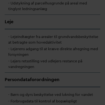
- Udstykning af parcelhusgrunde på areal med
tinglyst ledningsanlæg
Leje
- Lejeindtægter fra arealer til grund
v
andsbeskyttelse
at betragte som hove
d
aktivitet
- Lejerens adgang til at kræve direkte afregning med
forsyningen
- Lejers retsstilling ved udlejers restance på
v
andregningen
Persondataforordningen
- Børn og dyrs beskyttelse ved lukning for
v
andet
- Forbrugs
d
ata til kontrol af bopælspligt