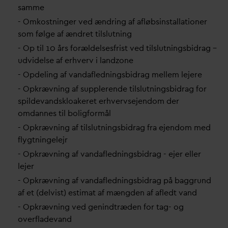
samme
- Omkostninger ved ændring af afløbsinstallationer
som følge af ændret tilslutning
- Op til 10 års forældelsesfrist ved tilslutningsbidrag –
udvidelse af erhverv i landzone
- Opdeling af
v
an
d
afledningsbidrag mellem lejere
- Opkrævning af supplerende tilslutningsbidrag for
spilde
v
andskloakeret erhvervsejendom der
om
d
annes til boligformål
- Opkrævning af tilslutningsbidrag fra ejendom med
flygtningelejr
- Opkrævning af
v
an
d
afledningsbidrag - ejer eller
lejer
- Opkrævning af
v
an
d
afledningsbidrag på baggrund
af et (delvist) estimat af mængden af afledt
v
and
- Opkrævning ved genindtræden for tag- og
overflade
v
and