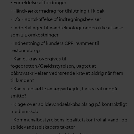
- Forældelse af fordringer
- Håndværkerfradrag for tilslutning til kloak
- I/S - Bortskaffelse af indtegningsbeviser
- Indbetalinger til
V
andteknologifonden ikke at anse
som 1:1 omkostninger
- Indhentning af kunders CPR-nummer til
restancebrug
- Kan et krav overgives til
fogedretten/Gældsstyrelsen, uagtet at
påkravsskrivelser vedrørende kravet aldrig når frem
til kunden?
- Kan vi udsætte anlægsarbejde, hvis vi vil undgå
smitte?
- Klage over spilde
v
andselskabs afslag på kontraktligt
medlemskab
- Kommunalbestyrelsens legalitetskontrol af
v
and- og
spilde
v
andsselskabers takster