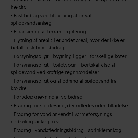
kældre
- Fast bidrag ved tilslutning af pri
v
at
spilde
v
andsanlæg
- Finansiering af terrænregulering
- Flytning af areal til et andet areal, hvor der ikke er
betalt tilslutningsbidrag
- Forsyningspligt - bygning ligger i forskellige koter
- Forsyningspligt - toiletvogn - bortskaffelse af
spilde
v
and ved kraftige regnhændelser
- Forsyningspligt og afledning af spilde
v
and fra
kældre
- Forudopkrævning af vejbidrag
- Fradrag for spilde
v
and, der udledes uden tilladelse
- Fradrag for
v
and anvendt i
v
armeforsynings
nedkølingsanlæg m.v.
- Fradrag i
v
an
d
afledningsbidrag - sprinkleranlæg