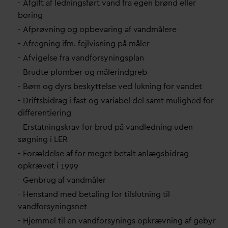
- Afgift af ledningsført
v
and fra egen brønd eller
boring
- Afprøvning og opbe
v
aring af
v
andmålere
- Afregning ifm. fejlvisning på måler
- Afvigelse fra
v
andforsyningsplan
- Brudte plomber og målerindgreb
- Børn og dyrs beskyttelse ved lukning for
v
andet
- Driftsbidrag i fast og
v
ariabel del samt mulighed for
differentiering
- Erstatningskrav for brud på
v
andledning uden
søgning i LER
- Forældelse af for meget betalt anlægsbidrag
opkrævet i 1999
- Genbrug af
v
andmåler
- Henstand med betaling for tilslutning til
v
andforsyningsnet
- Hjemmel til en
v
andforsynings opkrævning af gebyr