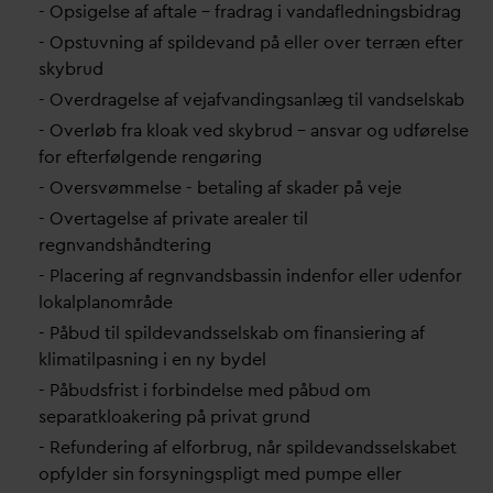
- Opsigelse af aftale – fradrag i
v
an
d
afledningsbidrag
- Opstuvning af spilde
v
and på eller over terræn efter
skybrud
- Overdragelse af vejaf
v
andingsanlæg til
v
andselskab
- Overløb fra kloak ved skybrud – ans
v
ar og udførelse
for efterfølgende rengøring
- Oversvømmelse - betaling af skader på veje
- Overtagelse af pri
v
ate arealer til
regn
v
andshåndtering
- Placering af regn
v
andsbassin indenfor eller udenfor
lokalplanområde
- Påbud til spilde
v
andsselskab om finansiering af
klimatilpasning i en ny bydel
- Påbudsfrist i forbindelse med påbud om
separatkloakering på pri
v
at grund
- Refundering af elforbrug, når spilde
v
andsselskabet
opfylder sin forsyningspligt med pumpe eller