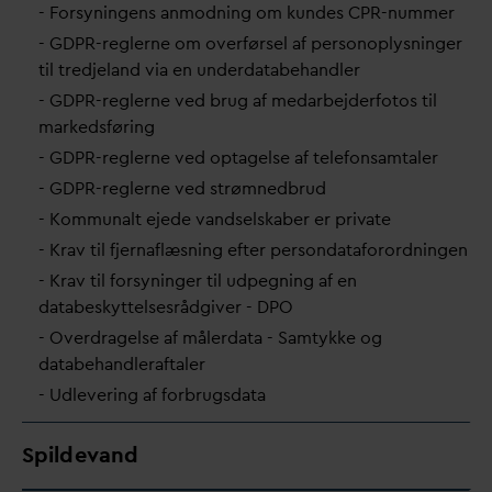
- Forsyningens anmodning om kundes CPR-nummer
- GDPR-reglerne om overførsel af personoplysninger
til tredjeland via en under
d
atabehandler
- GDPR-reglerne ved brug af me
d
arbejderfotos til
markedsføring
- GDPR-reglerne ved optagelse af telefonsamtaler
- GDPR-reglerne ved strømnedbrud
- Kommunalt ejede
v
andselskaber er pri
v
ate
- Krav til fjernaflæsning efter person
d
ataforordningen
- Krav til forsyninger til udpegning af en
d
atabeskyttelsesrådgiver - DPO
- Overdragelse af måler
d
ata - Samtykke og
d
atabehandleraftaler
- Udlevering af forbrugs
d
ata
Spildevand