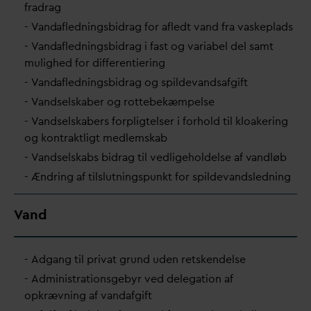
fradrag
-
V
an
d
afledningsbidrag for afledt
v
and fra
v
askeplads
-
V
an
d
afledningsbidrag i fast og
v
ariabel del samt
mulighed for differentiering
-
V
an
d
afledningsbidrag og spilde
v
andsafgift
-
V
andselskaber og rottebekæmpelse
-
V
andselskabers forpligtelser i forhold til kloakering
og kontraktligt medlemskab
-
V
andselskabs bidrag til vedligeholdelse af
v
andløb
- Ændring af tilslutningspunkt for spilde
v
andsledning
V
and
- Adgang til pri
v
at grund uden retskendelse
- Administrationsgebyr ved delegation af
opkrævning af
v
an
d
afgift