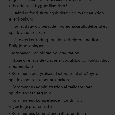
udstedelse af byggetilladelser?
- Hæftelse for tilslutningsbidrag ved t
v
angsauktion
eller konkurs
- Høringskrav og periode - udledningstilladelse til et
spilde
v
andsselskab
- Håndværkerfradrag for kloakarbejder i medfør af
Boligjobordningen
- Jernbaner - vejbidrag og gravitation
- Klage over spilde
v
andselskabs afslag på kontraktligt
medlemskab
- Kommunalbestyrelsens beføjelse til at påbyde
spilde
v
andsselskabet at kloakere
- Kommunens administration af fællespri
v
ate
spilde
v
andsanlæg m.v.
- Kommunens kompetence - ændring af
vejbidragsprocentsatsen
- Kommunens kompetence ift. grundejers