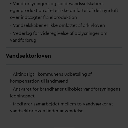
-
V
andforsyningers og spilde
v
andsselskabers
egenproduktion af el er ikke omfattet af det nye loft
over indtægter fra elproduktion
-
V
andselskaber er ikke omfattet af arkivloven
- Vederlag for videregivelse af oplysninger om
v
andforbrug
V
andsektorloven
- Aktindsigt i kommunens udbetaling af
kompensation til landmænd
- Ans
v
aret for brandhaner tilkoblet
v
andforsyningens
ledningsnet
- Medfører samarbejdet mellem to
v
andværker at
v
andsektorloven finder anvendelse