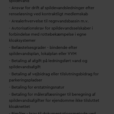
spilde
v
and
- Ans
v
ar for drift af spilde
v
andsledninger efter
renseløsning ved kontraktligt medlemskab
- Arealerhvervelse til regn
v
andsbassin m.v.
- Autorisationskrav for spilde
v
andsselskaber i
forbindelse med rottebekæmpelse i egne
kloaksystemer
- Befæstelsesgrader - bindende efter
spilde
v
andsplan, lokalplan eller VVM
- Betaling af afgift på ledningsført
v
and og
spilde
v
andsafgift
- Betaling af vejbidrag eller tilslutningsbidrag for
parkeringspladser
- Betaling for erstatningsnatur
- Betaling for måleraflæsninger til beregning af
spilde
v
andsafgifter for ejendomme ikke tilsluttet
kloaknettet
- Bimåler - krav til dokumentationsmetode ved