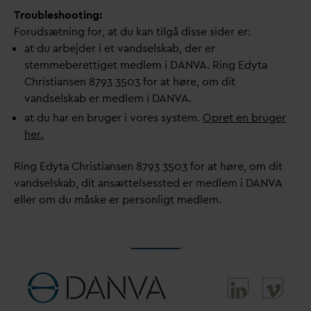
Troubleshooting:
Forudsætning for, at du kan tilgå disse sider er:
at du arbejder i et
v
andselskab, der er
stemmeberettiget medlem i
D
AN
V
A. Ring Edyta
Christiansen 8793 3503 for at høre, om dit
v
andselskab er medlem i
D
AN
V
A.
at du har en bruger i vores system.
Opret en bruger
her.
Ring Edyta Christiansen 8793 3503 for at høre, om dit
v
andselskab, dit ansættelsessted er medlem i
D
AN
V
A
eller om du måske er personligt medlem.