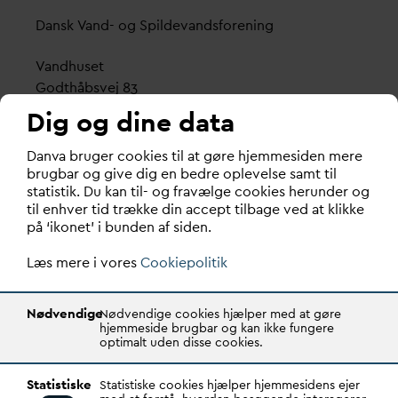
D
ansk
V
and- og Spilde
v
andsforening
V
andhuset
Godthåbsvej 83
8660 Skanderborg
Dig og dine data
København
D
an
v
a bruger cookies til at gøre hjemmesiden mere
Vester Farimagsgade 1, 5. sal.
brugbar og give dig en bedre oplevelse samt til
statistik. Du kan til- og fravælge cookies herunder og
1606 København V
til enhver tid trække din accept tilbage ved at klikke
på ‘ikonet’ i bunden af siden.
Tlf.: 70 21 00 55
d
an
v
a@
d
an
v
a.dk
Læs mere i vores
Cookiepolitik
CVR: 29031215
Nødvendige
Nødvendige cookies hjælper med at gøre
Transparency Register: REG 0105047100027-26
hjemmeside brugbar og kan ikke fungere
optimalt uden disse cookies.
D
AN
V
A er den samlende kraft i
v
andsektoren.
Statistiske
Statistiske cookies hjælper hjemmesidens ejer