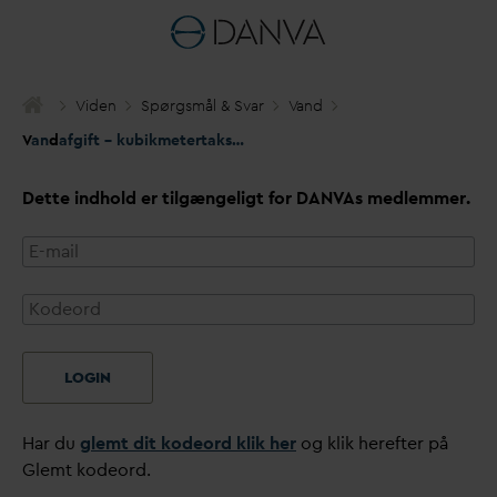
Viden
Spørgsmål & S
v
ar
V
and
V
an
d
afgift – kubikmetertakst og målt forbrug
Dette indhold er tilgængeligt for
D
AN
V
As medlemmer.
LOGIN
Har du
glemt dit kodeord klik her
og klik herefter på
Glemt kodeord.