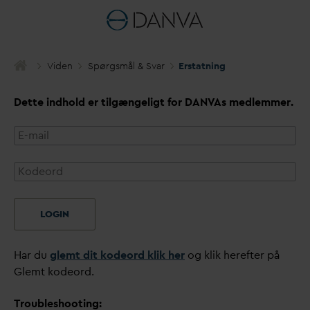
Viden
Spørgsmål & S
v
ar
Erstatning
Dette indhold er tilgængeligt for
D
AN
V
As medlemmer.
LOGIN
Har du
glemt dit kodeord klik her
og klik herefter på
Glemt kodeord.
Troubleshooting: