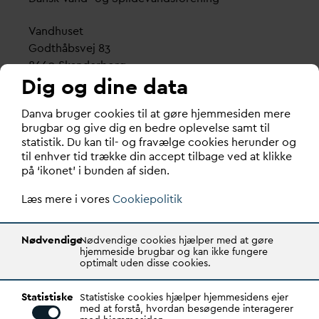
V
andhuset
Godthåbsvej 83
8660 Skanderborg
Dig og dine data
København
D
an
v
a bruger cookies til at gøre hjemmesiden mere
Vester Farimagsgade 1, 5. sal.
brugbar og give dig en bedre oplevelse samt til
1606 København V
statistik. Du kan til- og fravælge cookies herunder og
til enhver tid trække din accept tilbage ved at klikke
Tlf.: 70 21 00 55
på ‘ikonet’ i bunden af siden.
d
an
v
a@
d
an
v
a.dk
Læs mere i vores
CVR: 29031215
Cookiepolitik
Transparency Register: REG 0105047100027-26
Nødvendige
Nødvendige cookies hjælper med at gøre
hjemmeside brugbar og kan ikke fungere
optimalt uden disse cookies.
D
AN
V
A er den samlende kraft i
v
andsektoren.
Statistiske
Gennem stærke alliancer og klare budskaber taler
Statistiske cookies hjælper hjemmesidens ejer
med at forstå, hvordan besøgende interagerer
D
AN
V
A
v
andets sag, som vigtig ressource for den