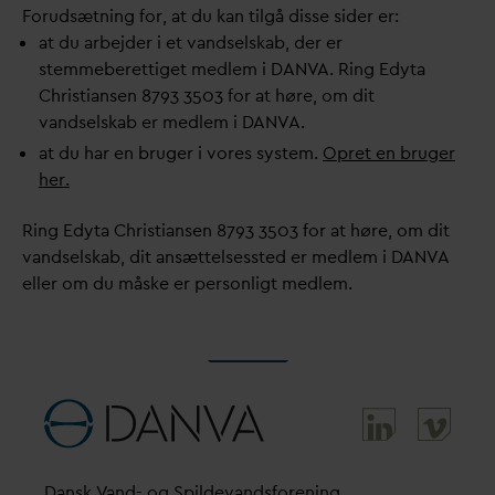
Forudsætning for, at du kan tilgå disse sider er:
at du arbejder i et
v
andselskab, der er
stemmeberettiget medlem i
D
AN
V
A. Ring Edyta
Christiansen 8793 3503 for at høre, om dit
v
andselskab er medlem i
D
AN
V
A.
at du har en bruger i vores system.
Opret en bruger
her.
Ring Edyta Christiansen 8793 3503 for at høre, om dit
v
andselskab, dit ansættelsessted er medlem i
D
AN
V
A
eller om du måske er personligt medlem.
D
ansk
V
and- og Spilde
v
andsforening