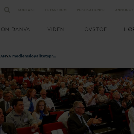
KONTAKT
PRESSERUM
PUBLIKATIONER
ANNONCE
OM
D
AN
V
A
VIDEN
LOVSTOF
HØ
D
AN
V
A medlemsloyalitetsprogram