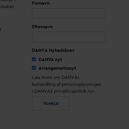
Fornavn
lskaber
Efternavn
t
DANVA Nyhedsbrev
D
AN
V
A nyt
Arrangementsnyt
Læs mere om DANVAs
behandling af personoplysninger
i DANVAS privatlivspolitik
her
.