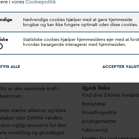
ere i vores
Cookiepolitik
duel dialog med medlemmer
grupper af medlemmer.
ndige
Nødvendige cookies hjælper med at gøre hjemmeside
brugbar og kan ikke fungere optimalt uden disse cookies.
tiske
Statistiske cookies hjælper hjemmesidens ejer med at forst
hvordan besøgende interagerer med hjemmesiden.
FVIS ALLE
ACCEPTER
V
ALGT
Quick links
N
V
A er den samlende kraft i
Find dine
D
AN
V
A me
d
ar
dsektoren.
Bestyrelse
em stærke alliancer og klare
Pri
v
atlivspolitik
skaber taler
D
AN
V
A
v
andets
Arrangementer
 som vigtig ressource for den
Fakturering
ne omstilling og grundlaget
Kodeks for god selskabsl