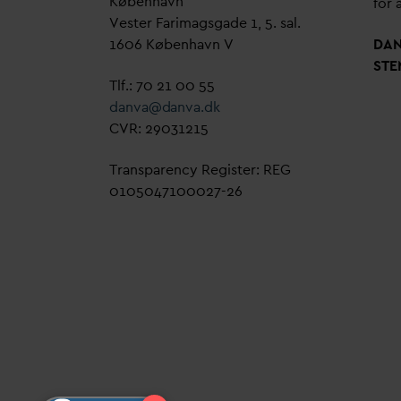
København
for a
Vester Farimagsgade 1, 5. sal.
1606 København V
D
A
STE
Tlf.: 70 21 00 55
d
an
v
a@
d
an
v
a.dk
CVR: 29031215
Transparency Register: REG
0105047100027-26