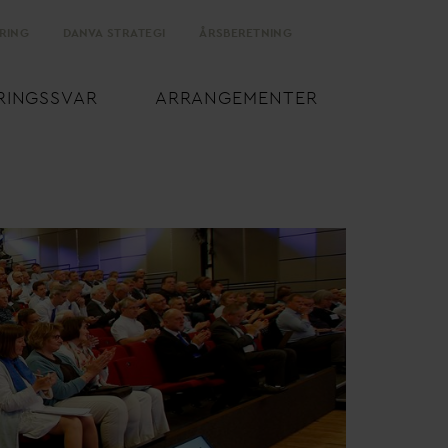
RING
D
AN
V
A STRATEGI
ÅRSBERETNING
RINGSS
V
AR
ARRANGEMENTER