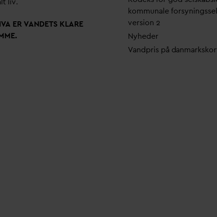
lt liv.
kommunale forsyningsse
version 2
N
V
A ER
V
ANDETS KLARE
MME.
Nyheder
V
andpris på
d
anmarkskor