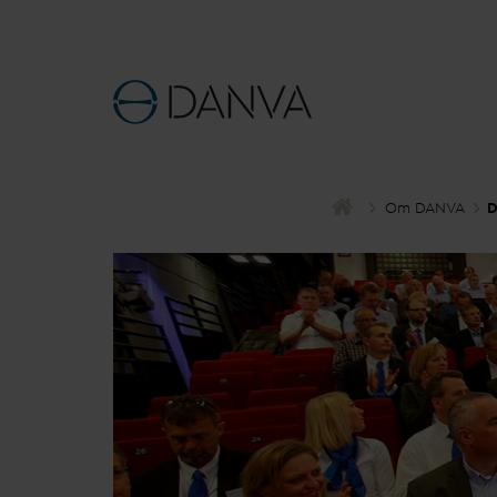
Om
D
AN
V
A