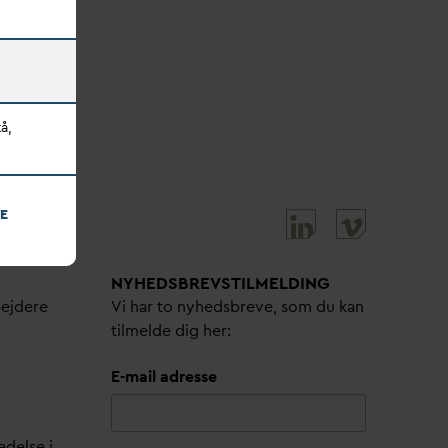
å,
E
NYHEDSBREVS­TILMELDING
bejdere
Vi har to nyhedsbreve, som du kan
tilmelde dig her:
E-mail adresse
edelse i