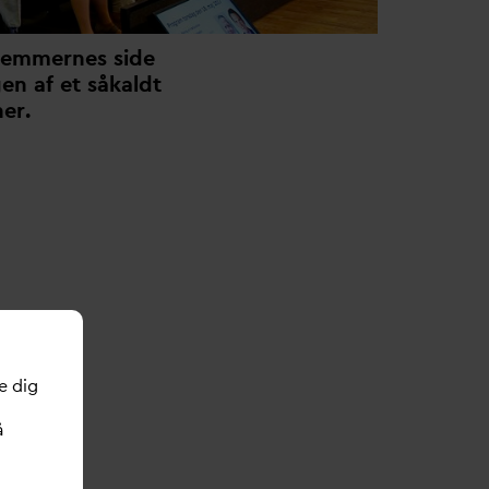
dlemmernes side
en af et såkaldt
er.
e dig
å