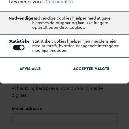
Læs mere i vores
Cookiepolitik
Quick links
Find dine
D
AN
V
A me
d
arbejdere
Bestyrelse
Nødvendige
Nødvendige cookies hjælper med at gøre
hjemmeside brugbar og kan ikke fungere
Pri
v
atlivspolitik
optimalt uden disse cookies.
Arrangementer
Fakturering
Statistiske
Statistiske cookies hjælper hjemmesidens ejer
med at forstå, hvordan besøgende interagerer
Kodeks for god selskabsledelse i kommunale
med hjemmesiden.
forsyningsselskaber version 2
Nyheder
AFVIS ALLE
ACCEPTER
V
ALGTE
V
andpris på
d
anmarkskort
NYHEDSBREVS­TILMELDING
Vi har to nyhedsbreve, som du kan tilmelde
dig her:
E-mail adresse