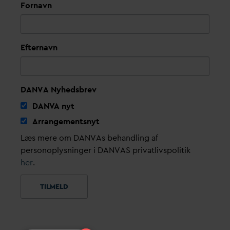
Fornavn
Efternavn
DANVA Nyhedsbrev
D
AN
V
A nyt
Arrangementsnyt
Læs mere om DANVAs behandling af
personoplysninger i DANVAS privatlivspolitik
her
.