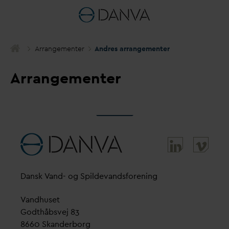
Arrangementer
Andres arrangementer
Arrangementer
D
ansk
V
and- og Spilde
v
andsforening
V
andhuset
Godthåbsvej 83
8660 Skanderborg