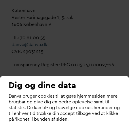
København
Vester Farimagsgade 1, 5. sal.
1606 København V
Tlf.: 70 21 00 55
d
an
v
a@
d
an
v
a.dk
CVR: 29031215
Transparency Register: REG 0105047100027-26
D
AN
V
A er den samlende kraft i
v
andsektoren.
Dig og dine data
Gennem stærke alliancer og klare budskaber taler
D
an
v
a bruger cookies til at gøre hjemmesiden mere
D
AN
V
A
v
andets sag, som vigtig ressource for den
brugbar og give dig en bedre oplevelse samt til
grønne omstilling og grundlaget for alt liv.
statistik. Du kan til- og fravælge cookies herunder og
til enhver tid trække din accept tilbage ved at klikke
D
AN
V
A ER
V
ANDETS KLARE STEMME.
på ‘ikonet’ i bunden af siden.