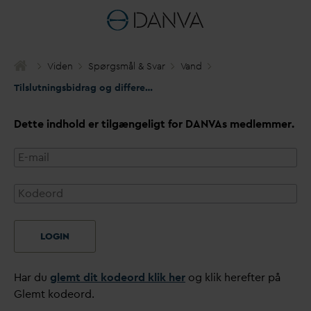
Viden
Spørgsmål & S
v
ar
V
and
Tilslutningsbidrag og differentiering
Dette indhold er tilgængeligt for
D
AN
V
As medlemmer.
LOGIN
Har du
glemt dit kodeord klik her
og klik herefter på
Glemt kodeord.