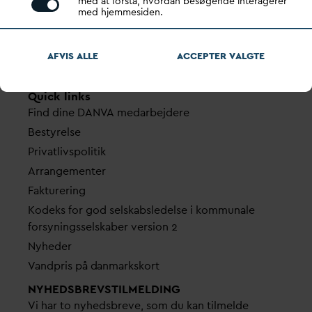
Gennem stærke alliancer og klare budskaber taler
med at forstå, hvordan besøgende interagerer
med hjemmesiden.
D
AN
V
A
v
andets sag, som vigtig ressource for den
grønne omstilling og grundlaget for alt liv.
AFVIS ALLE
ACCEPTER
V
ALGTE
D
AN
V
A ER
V
ANDETS KLARE STEMME.
Quick links
Find dine
D
AN
V
A me
d
arbejdere
Bestyrelse
Pri
v
atlivspolitik
Arrangementer
Fakturering
Kodeks for god selskabsledelse i kommunale
forsyningsselskaber version 2
Nyheder
V
andpris på
d
anmarkskort
NYHEDSBREVS­TILMELDING
Vi har to nyhedsbreve, som du kan tilmelde