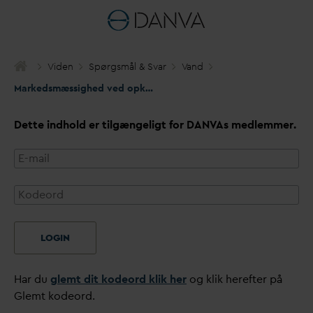
Viden
Spørgsmål & S
v
ar
V
and
Markedsmæssighed ved opkrævningsgebyrer for statslig
v
an
d
af
Dette indhold er tilgængeligt for
D
AN
V
As medlemmer.
LOGIN
Har du
glemt dit kodeord klik her
og klik herefter på
Glemt kodeord.