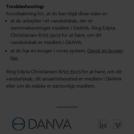
Troubleshooting:
Forudsætning for, at du kan tilgå disse sider er:
at du arbejder i et
v
andselskab, der er
stemmeberettiget medlem i
D
AN
V
A. Ring Edyta
Christiansen 8793 3503 for at høre, om dit
v
andselskab er medlem i
D
AN
V
A.
at du har en bruger i vores system.
Opret en bruger
her.
Ring Edyta Christiansen 8793 3503 for at høre, om dit
v
andselskab, dit ansættelsessted er medlem i
D
AN
V
A
eller om du måske er personligt medlem.