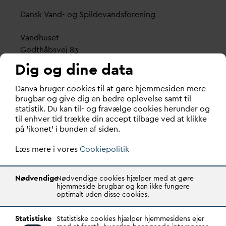
D
ansk
V
and- og Spilde
v
andsforening
V
andhuset
Godthåbsvej 83
8660 Skanderborg
Dig og dine data
København
D
an
v
a bruger cookies til at gøre hjemmesiden mere
Vester Farimagsgade 1, 5. sal.
brugbar og give dig en bedre oplevelse samt til
statistik. Du kan til- og fravælge cookies herunder og
1606 København V
til enhver tid trække din accept tilbage ved at klikke
på ‘ikonet’ i bunden af siden.
Tlf.: 70 21 00 55
d
an
v
a@
d
an
v
a.dk
Læs mere i vores
Cookiepolitik
CVR: 29031215
Nødvendige
Nødvendige cookies hjælper med at gøre
Transparency Register: REG 0105047100027-26
hjemmeside brugbar og kan ikke fungere
optimalt uden disse cookies.
D
AN
V
A er den samlende kraft i
v
andsektoren.
Statistiske
Statistiske cookies hjælper hjemmesidens ejer