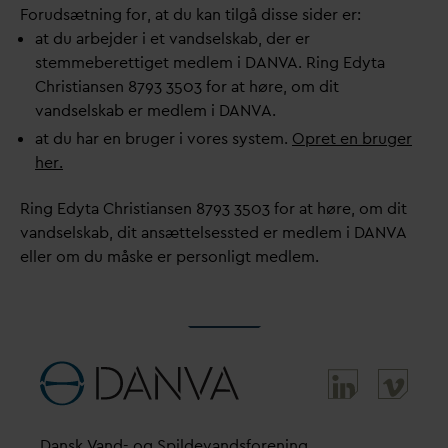
Forudsætning for, at du kan tilgå disse sider er:
at du arbejder i et
v
andselskab, der er
stemmeberettiget medlem i
D
AN
V
A. Ring Edyta
Christiansen 8793 3503 for at høre, om dit
v
andselskab er medlem i
D
AN
V
A.
at du har en bruger i vores system.
Opret en bruger
her.
Ring Edyta Christiansen 8793 3503 for at høre, om dit
v
andselskab, dit ansættelsessted er medlem i
D
AN
V
A
eller om du måske er personligt medlem.
D
ansk
V
and- og Spilde
v
andsforening