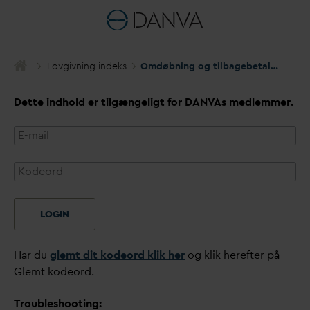
Lovgivning indeks
Omdøbning og tilbagebetaling af fast bidrag
Dette indhold er tilgængeligt for
D
AN
V
As medlemmer.
LOGIN
Har du
glemt dit kodeord klik her
og klik herefter på
Glemt kodeord.
Troubleshooting: