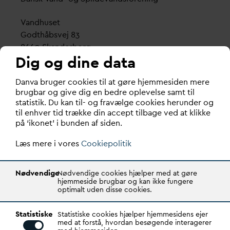
V
andhuset
Godthåbsvej 83
8660 Skanderborg
Dig og dine data
København
D
an
v
a bruger cookies til at gøre hjemmesiden mere
Vester Farimagsgade 1, 5. sal.
brugbar og give dig en bedre oplevelse samt til
1606 København V
statistik. Du kan til- og fravælge cookies herunder og
til enhver tid trække din accept tilbage ved at klikke
Tlf.: 70 21 00 55
på ‘ikonet’ i bunden af siden.
d
an
v
a@
d
an
v
a.dk
Læs mere i vores
CVR: 29031215
Cookiepolitik
Transparency Register: REG 0105047100027-26
Nødvendige
Nødvendige cookies hjælper med at gøre
hjemmeside brugbar og kan ikke fungere
optimalt uden disse cookies.
D
AN
V
A er den samlende kraft i
v
andsektoren.
Statistiske
Gennem stærke alliancer og klare budskaber taler
Statistiske cookies hjælper hjemmesidens ejer
med at forstå, hvordan besøgende interagerer
D
AN
V
A
v
andets sag, som vigtig ressource for den