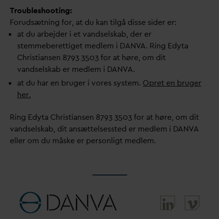
Troubleshooting:
Forudsætning for, at du kan tilgå disse sider er:
at du arbejder i et
v
andselskab, der er
stemmeberettiget medlem i
D
AN
V
A. Ring Edyta
Christiansen 8793 3503 for at høre, om dit
v
andselskab er medlem i
D
AN
V
A.
at du har en bruger i vores system.
Opret en bruger
her.
Ring Edyta Christiansen 8793 3503 for at høre, om dit
v
andselskab, dit ansættelsessted er medlem i
D
AN
V
A
eller om du måske er personligt medlem.