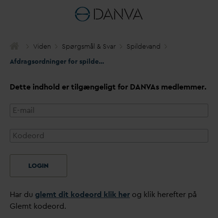
Viden
Spørgsmål & S
v
ar
Spilde
v
and
Afdragsordninger for spilde
v
and
Dette indhold er tilgængeligt for
D
AN
V
As medlemmer.
LOGIN
Har du
glemt dit kodeord klik her
og klik herefter på
Glemt kodeord.