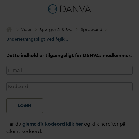
Viden
Spørgsmål & S
v
ar
Spilde
v
and
Underretningspligt ved fejlkoblinger
Dette indhold er tilgængeligt for
D
AN
V
As medlemmer.
LOGIN
Har du
glemt dit kodeord klik her
og klik herefter på
Glemt kodeord.