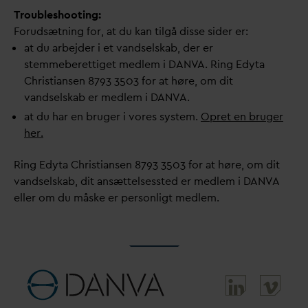
Troubleshooting:
Forudsætning for, at du kan tilgå disse sider er:
at du arbejder i et
v
andselskab, der er
stemmeberettiget medlem i
D
AN
V
A. Ring Edyta
Christiansen 8793 3503 for at høre, om dit
v
andselskab er medlem i
D
AN
V
A.
at du har en bruger i vores system.
Opret en bruger
her.
Ring Edyta Christiansen 8793 3503 for at høre, om dit
v
andselskab, dit ansættelsessted er medlem i
D
AN
V
A
eller om du måske er personligt medlem.