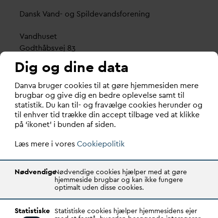
D
ansk
V
and- og Spilde
v
andsforening
V
andhuset
Godthåbsvej 83
8660 Skanderborg
Dig og dine data
København
D
an
v
a bruger cookies til at gøre hjemmesiden mere
Vester Farimagsgade 1, 5. sal.
brugbar og give dig en bedre oplevelse samt til
statistik. Du kan til- og fravælge cookies herunder og
1606 København V
til enhver tid trække din accept tilbage ved at klikke
på ‘ikonet’ i bunden af siden.
Tlf.: 70 21 00 55
d
an
v
a@
d
an
v
a.dk
Læs mere i vores
Cookiepolitik
CVR: 29031215
Nødvendige
Nødvendige cookies hjælper med at gøre
Transparency Register: REG 0105047100027-26
hjemmeside brugbar og kan ikke fungere
optimalt uden disse cookies.
D
AN
V
A er den samlende kraft i
v
andsektoren.
Statistiske
Statistiske cookies hjælper hjemmesidens ejer