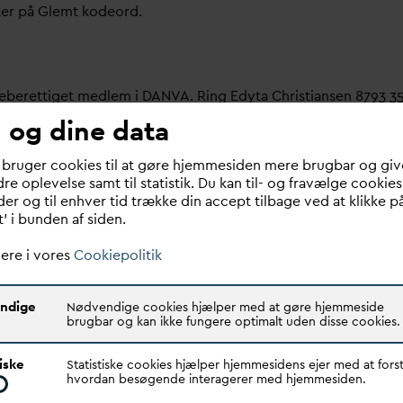
ter på Glemt kodeord.
meberettiget medlem i
D
AN
V
A. Ring Edyta Christiansen 8793 3
 og dine data
bruger her.
 bruger cookies til at gøre hjemmesiden mere brugbar og giv
re oplevelse samt til statistik. Du kan til- og fravælge cookies
 om dit
v
andselskab, dit ansættelsessted er medlem i
D
AN
V
A e
er og til enhver tid trække din accept tilbage ved at klikke p
t’ i bunden af siden.
ere i vores
Cookiepolitik
ndige
Nødvendige cookies hjælper med at gøre hjemmeside
brugbar og kan ikke fungere optimalt uden disse cookies.
Quick links
N
V
A er den samlende kraft i
tiske
Statistiske cookies hjælper hjemmesidens ejer med at forst
Find dine
D
AN
V
A me
d
ar
dsektoren.
hvordan besøgende interagerer med hjemmesiden.
Bestyrelse