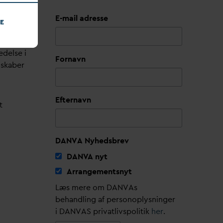
E-mail adresse
E
edelse i
Fornavn
lskaber
Efternavn
t
DANVA Nyhedsbrev
D
AN
V
A nyt
Arrangementsnyt
Læs mere om DANVAs
behandling af personoplysninger
i DANVAS privatlivspolitik
her
.