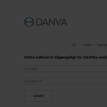
Viden
Spørg
Dette indhold er tilgængeligt for
D
AN
V
As med
LOGIN