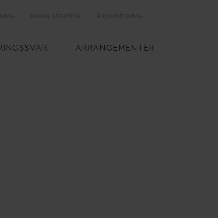
RING
D
AN
V
A STRATEGI
ÅRSBERETNING
RINGSS
V
AR
ARRANGEMENTER