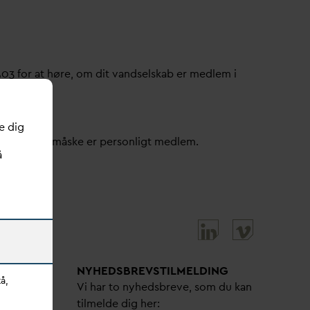
503 for at høre, om dit
v
andselskab er medlem i
e dig
ller om du måske er personligt medlem.
å
NYHEDSBREVS­TILMELDING
å,
bejdere
Vi har to nyhedsbreve, som du kan
tilmelde dig her: