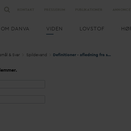
KONTAKT
PRESSERUM
PUBLIKATIONER
ANNONCE
OM
D
AN
V
A
VIDEN
LOVSTOF
HØ
smål & S
v
ar
Spilde
v
and
Definitioner - afledning fra stueplan og kældre
lemmer.