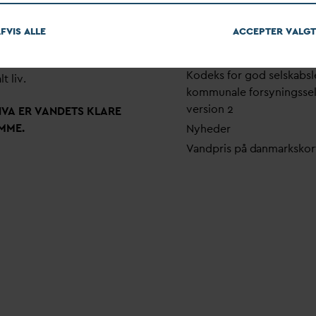
em stærke alliancer og klare
Pri
v
atlivspolitik
skaber taler
D
AN
V
A
v
andets
FVIS ALLE
ACCEPTER
V
ALGT
Arrangementer
 som vigtig ressource for den
Fakturering
ne omstilling og grundlaget
Kodeks for god selskabsl
lt liv.
kommunale forsyningsse
version 2
N
V
A ER
V
ANDETS KLARE
MME.
Nyheder
V
andpris på
d
anmarkskor