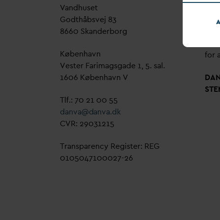
V
andhuset
Genn
Godthåbsvej 83
bud
A
8660 Skanderborg
sag,
grøn
København
for a
Vester Farimagsgade 1, 5. sal.
1606 København V
D
A
STE
Tlf.: 70 21 00 55
d
an
v
a@
d
an
v
a.dk
CVR: 29031215
Transparency Register: REG
0105047100027-26