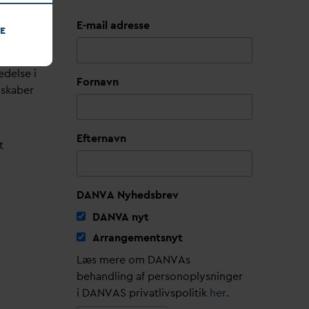
E-mail adresse
E
edelse i
Fornavn
lskaber
Efternavn
t
DANVA Nyhedsbrev
D
AN
V
A nyt
Arrangementsnyt
Læs mere om DANVAs
behandling af personoplysninger
i DANVAS privatlivspolitik
her
.