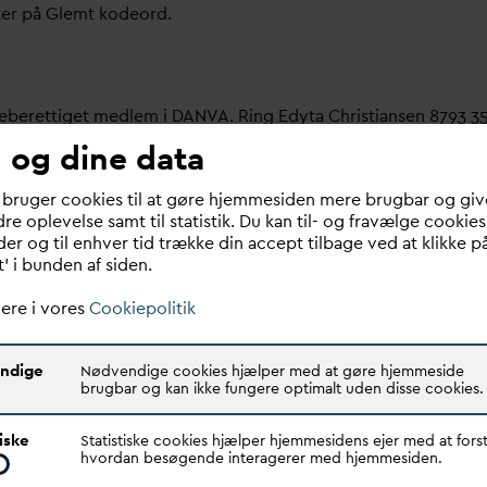
ter på Glemt kodeord.
meberettiget medlem i
D
AN
V
A. Ring Edyta Christiansen 8793 3
 og dine data
bruger her.
 bruger cookies til at gøre hjemmesiden mere brugbar og giv
re oplevelse samt til statistik. Du kan til- og fravælge cookies
 om dit
v
andselskab, dit ansættelsessted er medlem i
D
AN
V
A e
er og til enhver tid trække din accept tilbage ved at klikke p
t’ i bunden af siden.
ere i vores
Cookiepolitik
ndige
Nødvendige cookies hjælper med at gøre hjemmeside
brugbar og kan ikke fungere optimalt uden disse cookies.
Quick links
N
V
A er den samlende kraft i
tiske
Statistiske cookies hjælper hjemmesidens ejer med at forst
Find dine
D
AN
V
A me
d
ar
dsektoren.
hvordan besøgende interagerer med hjemmesiden.
Bestyrelse