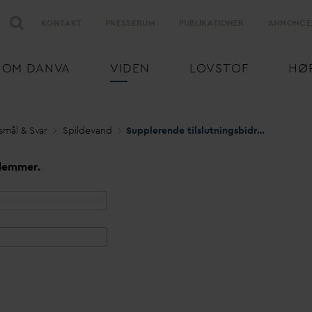
KONTAKT
PRESSERUM
PUBLIKATIONER
ANNONCE
OM
D
AN
V
A
VIDEN
LOVSTOF
HØ
smål & S
v
ar
Spilde
v
and
Supplerende tilslutningsbidrag ved om
lemmer.