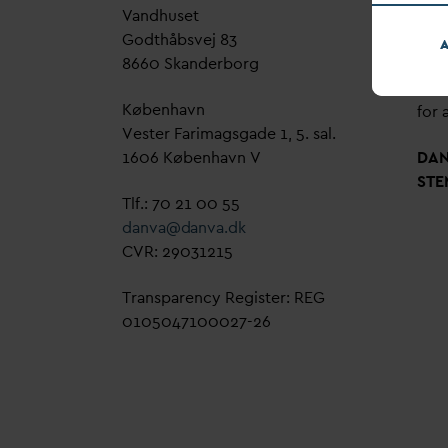
V
andhuset
Genn
Godthåbsvej 83
bud
A
8660 Skanderborg
sag,
grøn
København
for a
Vester Farimagsgade 1, 5. sal.
1606 København V
D
A
STE
Tlf.: 70 21 00 55
d
an
v
a@
d
an
v
a.dk
CVR: 29031215
Transparency Register: REG
0105047100027-26