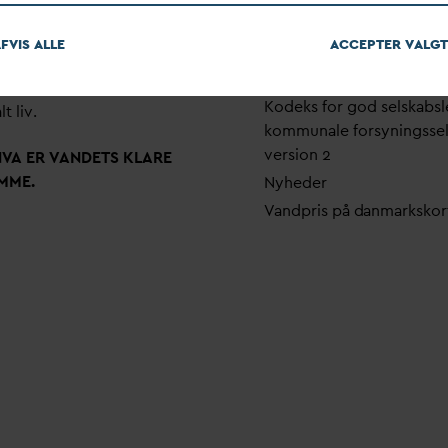
em stærke alliancer og klare
Pri
v
atlivspolitik
skaber taler
D
AN
V
A
v
andets
FVIS ALLE
ACCEPTER
V
ALGT
Arrangementer
 som vigtig ressource for den
Fakturering
ne omstilling og grundlaget
Kodeks for god selskabsl
lt liv.
kommunale forsyningsse
version 2
N
V
A ER
V
ANDETS KLARE
MME.
Nyheder
V
andpris på
d
anmarkskor