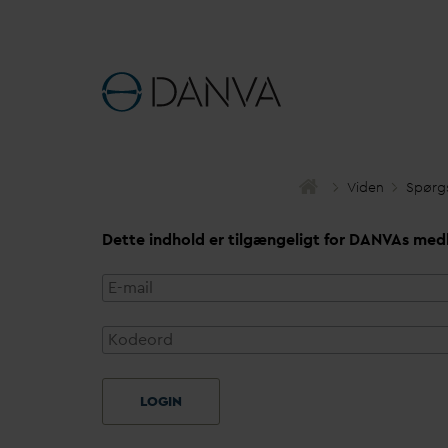
Viden
Spørg
Dette indhold er tilgængeligt for
D
AN
V
As med
LOGIN