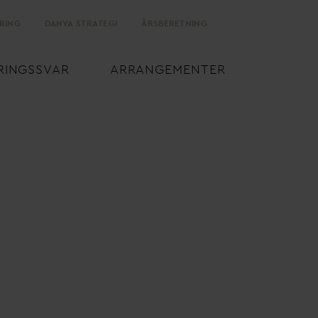
RING
D
AN
V
A STRATEGI
ÅRSBERETNING
RINGSS
V
AR
ARRANGEMENTER
d
annelse af erhvervsejendom