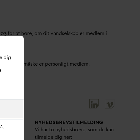
503 for at høre, om dit
v
andselskab er medlem i
e dig
ller om du måske er personligt medlem.
å
NYHEDSBREVS­TILMELDING
å,
bejdere
Vi har to nyhedsbreve, som du kan
tilmelde dig her: