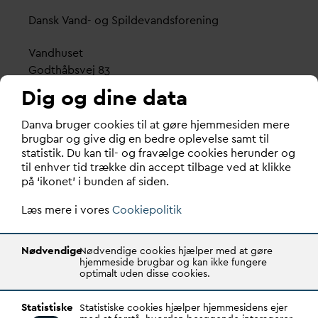
D
ansk
V
and- og Spilde
v
andsforening
V
andhuset
Godthåbsvej 83
8660 Skanderborg
Dig og dine data
København
D
an
v
a bruger cookies til at gøre hjemmesiden mere
Vester Farimagsgade 1, 5. sal.
brugbar og give dig en bedre oplevelse samt til
statistik. Du kan til- og fravælge cookies herunder og
1606 København V
til enhver tid trække din accept tilbage ved at klikke
på ‘ikonet’ i bunden af siden.
Tlf.: 70 21 00 55
d
an
v
a@
d
an
v
a.dk
Læs mere i vores
Cookiepolitik
CVR: 29031215
Nødvendige
Nødvendige cookies hjælper med at gøre
Transparency Register: REG 0105047100027-26
hjemmeside brugbar og kan ikke fungere
optimalt uden disse cookies.
D
AN
V
A er den samlende kraft i
v
andsektoren.
Statistiske
Statistiske cookies hjælper hjemmesidens ejer