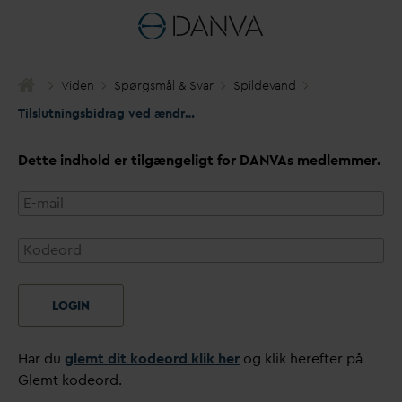
Viden
Spørgsmål & S
v
ar
Spilde
v
and
Tilslutningsbidrag ved ændring fra bolig til erhverv
Dette indhold er tilgængeligt for
D
AN
V
As medlemmer.
LOGIN
Har du
glemt dit kodeord klik her
og klik herefter på
Glemt kodeord.