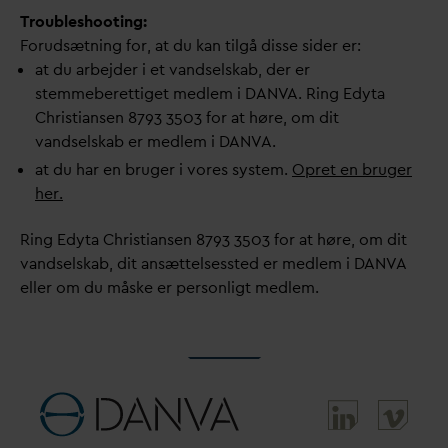
Troubleshooting:
Forudsætning for, at du kan tilgå disse sider er:
at du arbejder i et
v
andselskab, der er
stemmeberettiget medlem i
D
AN
V
A. Ring Edyta
Christiansen 8793 3503 for at høre, om dit
v
andselskab er medlem i
D
AN
V
A.
at du har en bruger i vores system.
Opret en bruger
her.
Ring Edyta Christiansen 8793 3503 for at høre, om dit
v
andselskab, dit ansættelsessted er medlem i
D
AN
V
A
eller om du måske er personligt medlem.