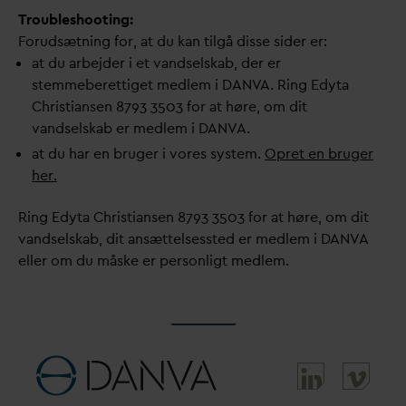
Troubleshooting:
Forudsætning for, at du kan tilgå disse sider er:
at du arbejder i et
v
andselskab, der er
stemmeberettiget medlem i
D
AN
V
A. Ring Edyta
Christiansen 8793 3503 for at høre, om dit
v
andselskab er medlem i
D
AN
V
A.
at du har en bruger i vores system.
Opret en bruger
her.
Ring Edyta Christiansen 8793 3503 for at høre, om dit
v
andselskab, dit ansættelsessted er medlem i
D
AN
V
A
eller om du måske er personligt medlem.