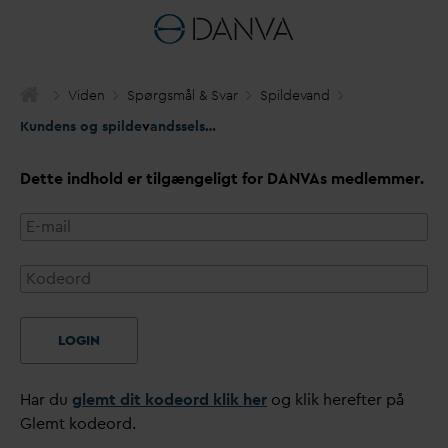
Viden
Spørgsmål & S
v
ar
Spilde
v
and
Kundens og spilde
v
andsselskabets ans
v
ar ved kapacitetsforøgel
Dette indhold er tilgængeligt for
D
AN
V
As medlemmer.
LOGIN
Har du
glemt dit kodeord klik her
og klik herefter på
Glemt kodeord.