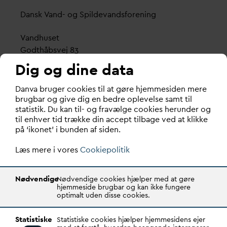
D
ansk
V
and- og Spilde
v
andsforening
V
andhuset
Godthåbsvej 83
8660 Skanderborg
Dig og dine data
København
D
an
v
a bruger cookies til at gøre hjemmesiden mere
Vester Farimagsgade 1, 5. sal.
brugbar og give dig en bedre oplevelse samt til
statistik. Du kan til- og fravælge cookies herunder og
1606 København V
til enhver tid trække din accept tilbage ved at klikke
på ‘ikonet’ i bunden af siden.
Tlf.: 70 21 00 55
d
an
v
a@
d
an
v
a.dk
Læs mere i vores
Cookiepolitik
CVR: 29031215
Nødvendige
Nødvendige cookies hjælper med at gøre
Transparency Register: REG 0105047100027-26
hjemmeside brugbar og kan ikke fungere
optimalt uden disse cookies.
D
AN
V
A er den samlende kraft i
v
andsektoren.
Statistiske
Statistiske cookies hjælper hjemmesidens ejer