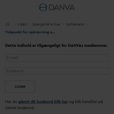
Viden
Spørgsmål & S
v
ar
Spilde
v
and
Tidspunkt for opkrævning af
v
an
d
afledningsbidrag
Dette indhold er tilgængeligt for
D
AN
V
As medlemmer.
LOGIN
Har du
glemt dit kodeord klik her
og klik herefter på
Glemt kodeord.