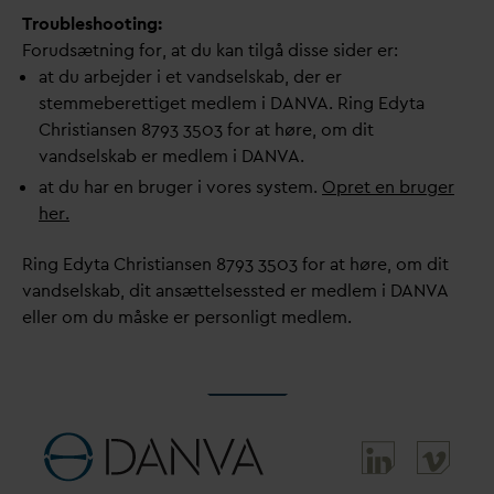
Troubleshooting:
Forudsætning for, at du kan tilgå disse sider er:
at du arbejder i et
v
andselskab, der er
stemmeberettiget medlem i
D
AN
V
A. Ring Edyta
Christiansen 8793 3503 for at høre, om dit
v
andselskab er medlem i
D
AN
V
A.
at du har en bruger i vores system.
Opret en bruger
her.
Ring Edyta Christiansen 8793 3503 for at høre, om dit
v
andselskab, dit ansættelsessted er medlem i
D
AN
V
A
eller om du måske er personligt medlem.