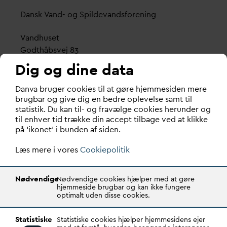
D
ansk
V
and- og Spilde
v
andsforening
V
andhuset
Godthåbsvej 83
8660 Skanderborg
Dig og dine data
København
D
an
v
a bruger cookies til at gøre hjemmesiden mere
Vester Farimagsgade 1, 5. sal.
brugbar og give dig en bedre oplevelse samt til
statistik. Du kan til- og fravælge cookies herunder og
1606 København V
til enhver tid trække din accept tilbage ved at klikke
på ‘ikonet’ i bunden af siden.
Tlf.: 70 21 00 55
d
an
v
a@
d
an
v
a.dk
Læs mere i vores
Cookiepolitik
CVR: 29031215
Nødvendige
Nødvendige cookies hjælper med at gøre
Transparency Register: REG 0105047100027-26
hjemmeside brugbar og kan ikke fungere
optimalt uden disse cookies.
D
AN
V
A er den samlende kraft i
v
andsektoren.
Statistiske
Statistiske cookies hjælper hjemmesidens ejer