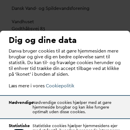
D
ansk
V
and- og Spilde
v
andsforening
V
andhuset
Godthåbsvej 83
8660 Skanderborg
Dig og dine data
København
D
an
v
a bruger cookies til at gøre hjemmesiden mere
Vester Farimagsgade 1, 5. sal.
brugbar og give dig en bedre oplevelse samt til
statistik. Du kan til- og fravælge cookies herunder og
1606 København V
til enhver tid trække din accept tilbage ved at klikke
på ‘ikonet’ i bunden af siden.
Tlf.: 70 21 00 55
d
an
v
a@
d
an
v
a.dk
Læs mere i vores
Cookiepolitik
CVR: 29031215
Nødvendige
Nødvendige cookies hjælper med at gøre
Transparency Register: REG 0105047100027-26
hjemmeside brugbar og kan ikke fungere
optimalt uden disse cookies.
D
AN
V
A er den samlende kraft i
v
andsektoren.
Statistiske
Statistiske cookies hjælper hjemmesidens ejer