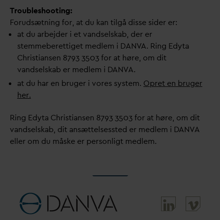
Troubleshooting:
Forudsætning for, at du kan tilgå disse sider er:
at du arbejder i et
v
andselskab, der er
stemmeberettiget medlem i
D
AN
V
A. Ring Edyta
Christiansen 8793 3503 for at høre, om dit
v
andselskab er medlem i
D
AN
V
A.
at du har en bruger i vores system.
Opret en bruger
her.
Ring Edyta Christiansen 8793 3503 for at høre, om dit
v
andselskab, dit ansættelsessted er medlem i
D
AN
V
A
eller om du måske er personligt medlem.