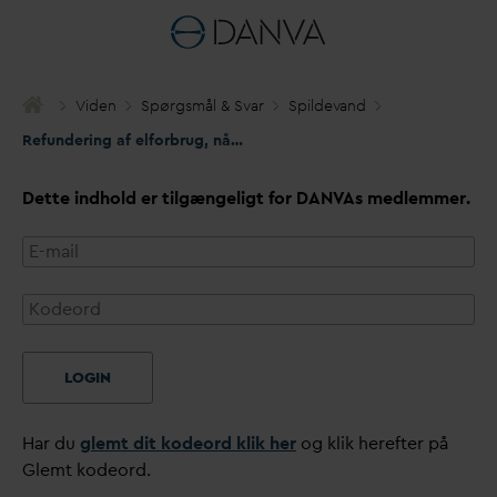
Viden
Spørgsmål & S
v
ar
Spilde
v
and
Refundering af elforbrug, når spilde
v
andsselskabet opfylder sin
Dette indhold er tilgængeligt for
D
AN
V
As medlemmer.
LOGIN
Har du
glemt dit kodeord klik her
og klik herefter på
Glemt kodeord.