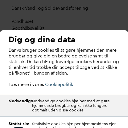
D
ansk
V
and- og Spilde
v
andsforening
V
andhuset
Godthåbsvej 83
8660 Skanderborg
Dig og dine data
København
D
an
v
a bruger cookies til at gøre hjemmesiden mere
Vester Farimagsgade 1, 5. sal.
brugbar og give dig en bedre oplevelse samt til
statistik. Du kan til- og fravælge cookies herunder og
1606 København V
til enhver tid trække din accept tilbage ved at klikke
på ‘ikonet’ i bunden af siden.
Tlf.: 70 21 00 55
d
an
v
a@
d
an
v
a.dk
Læs mere i vores
Cookiepolitik
CVR: 29031215
Nødvendige
Nødvendige cookies hjælper med at gøre
Transparency Register: REG 0105047100027-26
hjemmeside brugbar og kan ikke fungere
optimalt uden disse cookies.
D
AN
V
A er den samlende kraft i
v
andsektoren.
Statistiske
Statistiske cookies hjælper hjemmesidens ejer