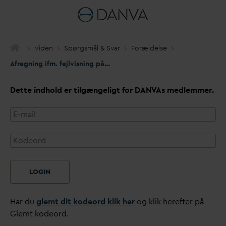
Viden
Spørgsmål & S
v
ar
Forældelse
Afregning ifm. fejlvisning på måler
Dette indhold er tilgængeligt for
D
AN
V
As medlemmer.
LOGIN
Har du
glemt dit kodeord klik her
og klik herefter på
Glemt kodeord.