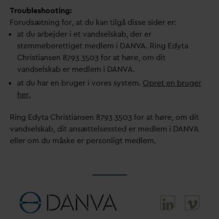
Troubleshooting:
Forudsætning for, at du kan tilgå disse sider er:
at du arbejder i et
v
andselskab, der er
stemmeberettiget medlem i
D
AN
V
A. Ring Edyta
Christiansen 8793 3503 for at høre, om dit
v
andselskab er medlem i
D
AN
V
A.
at du har en bruger i vores system.
Opret en bruger
her.
Ring Edyta Christiansen 8793 3503 for at høre, om dit
v
andselskab, dit ansættelsessted er medlem i
D
AN
V
A
eller om du måske er personligt medlem.