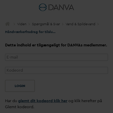
Viden
Spørgsmål & S
v
ar
V
and & Spilde
v
and
Håndværkerfradrag for tilslutning til kloak
Dette indhold er tilgængeligt for
D
AN
V
As medlemmer.
LOGIN
Har du
glemt dit kodeord klik her
og klik herefter på
Glemt kodeord.