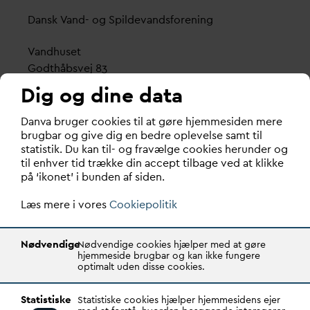
D
ansk
V
and- og Spilde
v
andsforening
V
andhuset
Godthåbsvej 83
8660 Skanderborg
Dig og dine data
København
D
an
v
a bruger cookies til at gøre hjemmesiden mere
Vester Farimagsgade 1, 5. sal.
brugbar og give dig en bedre oplevelse samt til
statistik. Du kan til- og fravælge cookies herunder og
1606 København V
til enhver tid trække din accept tilbage ved at klikke
på ‘ikonet’ i bunden af siden.
Tlf.: 70 21 00 55
d
an
v
a@
d
an
v
a.dk
Læs mere i vores
Cookiepolitik
CVR: 29031215
Nødvendige
Nødvendige cookies hjælper med at gøre
Transparency Register: REG 0105047100027-26
hjemmeside brugbar og kan ikke fungere
optimalt uden disse cookies.
D
AN
V
A er den samlende kraft i
v
andsektoren.
Statistiske
Statistiske cookies hjælper hjemmesidens ejer