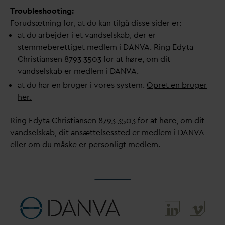
Troubleshooting:
Forudsætning for, at du kan tilgå disse sider er:
at du arbejder i et
v
andselskab, der er
stemmeberettiget medlem i
D
AN
V
A. Ring Edyta
Christiansen 8793 3503 for at høre, om dit
v
andselskab er medlem i
D
AN
V
A.
at du har en bruger i vores system.
Opret en bruger
her.
Ring Edyta Christiansen 8793 3503 for at høre, om dit
v
andselskab, dit ansættelsessted er medlem i
D
AN
V
A
eller om du måske er personligt medlem.