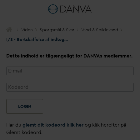
Viden
Spørgsmål & S
v
ar
V
and & Spilde
v
and
I/S - Bortskaffelse af indtegningsbeviser
Dette indhold er tilgængeligt for
D
AN
V
As medlemmer.
LOGIN
Har du
glemt dit kodeord klik her
og klik herefter på
Glemt kodeord.