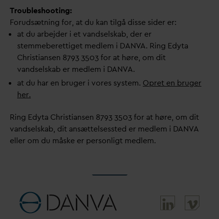
Troubleshooting:
Forudsætning for, at du kan tilgå disse sider er:
at du arbejder i et
v
andselskab, der er
stemmeberettiget medlem i
D
AN
V
A. Ring Edyta
Christiansen 8793 3503 for at høre, om dit
v
andselskab er medlem i
D
AN
V
A.
at du har en bruger i vores system.
Opret en bruger
her.
Ring Edyta Christiansen 8793 3503 for at høre, om dit
v
andselskab, dit ansættelsessted er medlem i
D
AN
V
A
eller om du måske er personligt medlem.