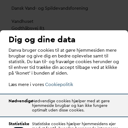
D
ansk
V
and- og Spilde
v
andsforening
V
andhuset
Godthåbsvej 83
8660 Skanderborg
Dig og dine data
København
D
an
v
a bruger cookies til at gøre hjemmesiden mere
Vester Farimagsgade 1, 5. sal.
brugbar og give dig en bedre oplevelse samt til
statistik. Du kan til- og fravælge cookies herunder og
1606 København V
til enhver tid trække din accept tilbage ved at klikke
på ‘ikonet’ i bunden af siden.
Tlf.: 70 21 00 55
d
an
v
a@
d
an
v
a.dk
Læs mere i vores
Cookiepolitik
CVR: 29031215
Nødvendige
Nødvendige cookies hjælper med at gøre
Transparency Register: REG 0105047100027-26
hjemmeside brugbar og kan ikke fungere
optimalt uden disse cookies.
D
AN
V
A er den samlende kraft i
v
andsektoren.
Statistiske
Statistiske cookies hjælper hjemmesidens ejer