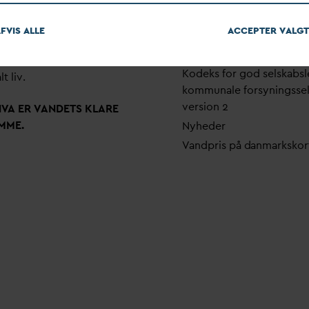
em stærke alliancer og klare
Pri
v
atlivspolitik
skaber taler
D
AN
V
A
v
andets
FVIS ALLE
ACCEPTER
V
ALGT
Arrangementer
 som vigtig ressource for den
Fakturering
ne omstilling og grundlaget
Kodeks for god selskabsl
lt liv.
kommunale forsyningsse
version 2
N
V
A ER
V
ANDETS KLARE
MME.
Nyheder
V
andpris på
d
anmarkskor