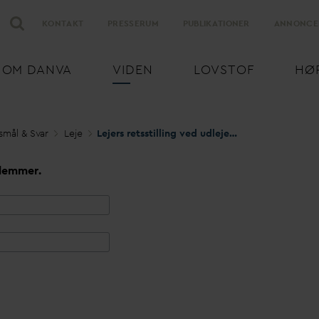
KONTAKT
PRESSERUM
PUBLIKATIONER
ANNONCE
OM
D
AN
V
A
VIDEN
LOVSTOF
HØ
smål & S
v
ar
Leje
Lejers retsstilling ved udlejers restance på
v
an
lemmer.