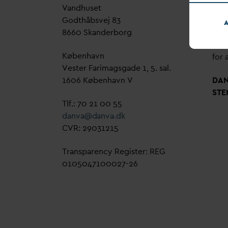
V
andhuset
Genn
Godthåbsvej 83
bud
A
8660 Skanderborg
sag,
grøn
København
for a
Vester Farimagsgade 1, 5. sal.
1606 København V
D
A
STE
Tlf.: 70 21 00 55
d
an
v
a@
d
an
v
a.dk
CVR: 29031215
Transparency Register: REG
0105047100027-26