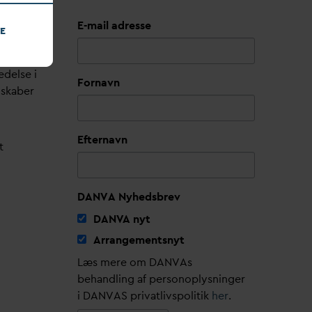
E-mail adresse
E
edelse i
Fornavn
lskaber
Efternavn
t
DANVA Nyhedsbrev
D
AN
V
A nyt
Arrangementsnyt
Læs mere om DANVAs
behandling af personoplysninger
i DANVAS privatlivspolitik
her
.