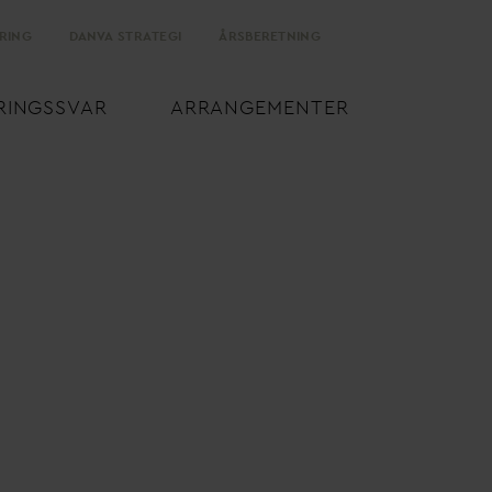
RING
D
AN
V
A STRATEGI
ÅRSBERETNING
RINGSS
V
AR
ARRANGEMENTER
dregningen