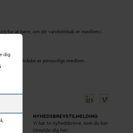
503 for at høre, om dit
v
andselskab er medlem i
e dig
ller om du måske er personligt medlem.
å
NYHEDSBREVS­TILMELDING
å,
bejdere
Vi har to nyhedsbreve, som du kan
tilmelde dig her: