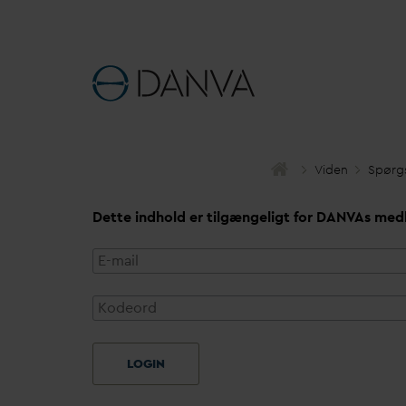
Viden
Spørg
Dette indhold er tilgængeligt for
D
AN
V
As med
LOGIN