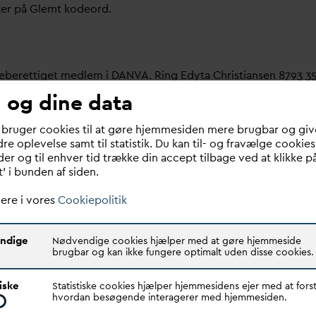
ter på Glemt kodeord.
meberettiget medlem i
D
AN
V
A. Ring Edyta Christiansen 8793 3
 og dine data
bruger her.
 bruger cookies til at gøre hjemmesiden mere brugbar og giv
re oplevelse samt til statistik. Du kan til- og fravælge cookies
 om dit
v
andselskab, dit ansættelsessted er medlem i
D
AN
V
A e
er og til enhver tid trække din accept tilbage ved at klikke p
t’ i bunden af siden.
ere i vores
Cookiepolitik
ndige
Nødvendige cookies hjælper med at gøre hjemmeside
brugbar og kan ikke fungere optimalt uden disse cookies.
Quick links
N
V
A er den samlende kraft i
tiske
Statistiske cookies hjælper hjemmesidens ejer med at forst
Find dine
D
AN
V
A me
d
ar
dsektoren.
hvordan besøgende interagerer med hjemmesiden.
Bestyrelse