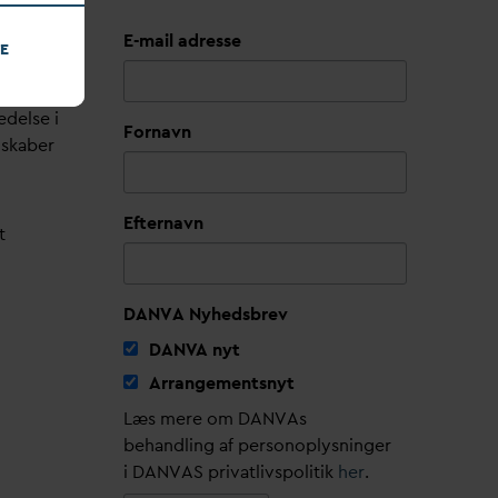
E-mail adresse
E
edelse i
Fornavn
lskaber
Efternavn
t
DANVA Nyhedsbrev
D
AN
V
A nyt
Arrangementsnyt
Læs mere om DANVAs
behandling af personoplysninger
i DANVAS privatlivspolitik
her
.