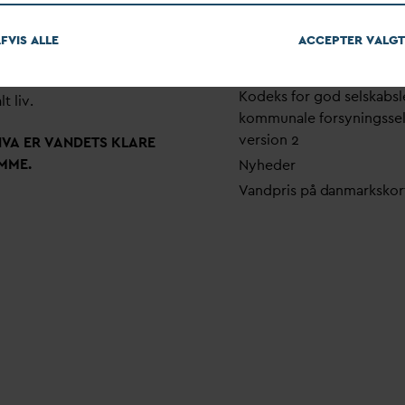
em stærke alliancer og klare
Pri
v
atlivspolitik
skaber taler
D
AN
V
A
v
andets
FVIS ALLE
ACCEPTER
V
ALGT
Arrangementer
 som vigtig ressource for den
Fakturering
ne omstilling og grundlaget
Kodeks for god selskabsl
lt liv.
kommunale forsyningsse
version 2
N
V
A ER
V
ANDETS KLARE
MME.
Nyheder
V
andpris på
d
anmarkskor