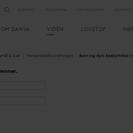
KONTAKT
PRESSERUM
PUBLIKATIONER
ANNONCE
OM
D
AN
V
A
VIDEN
LOVSTOF
HØ
smål & S
v
ar
Person
d
ataforordningen
lemmer.