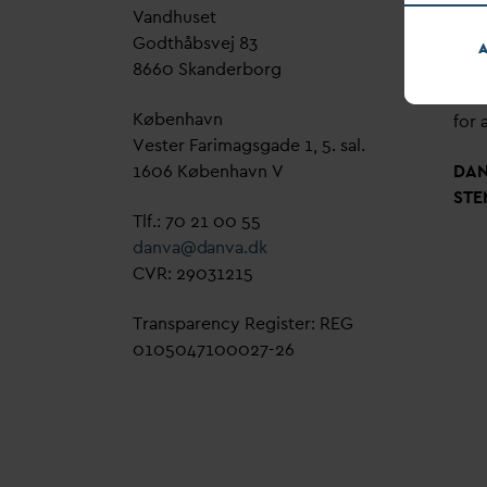
V
andhuset
Genn
Godthåbsvej 83
bud
A
8660 Skanderborg
sag,
grøn
København
for a
Vester Farimagsgade 1, 5. sal.
1606 København V
D
A
STE
Tlf.: 70 21 00 55
d
an
v
a@
d
an
v
a.dk
CVR: 29031215
Transparency Register: REG
0105047100027-26