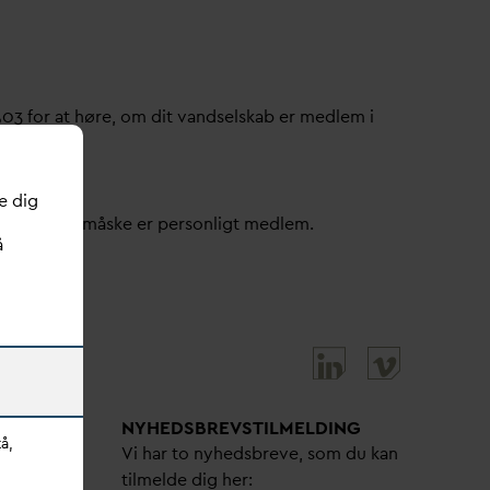
503 for at høre, om dit
v
andselskab er medlem i
e dig
ller om du måske er personligt medlem.
å
NYHEDSBREVS­TILMELDING
å,
bejdere
Vi har to nyhedsbreve, som du kan
tilmelde dig her: