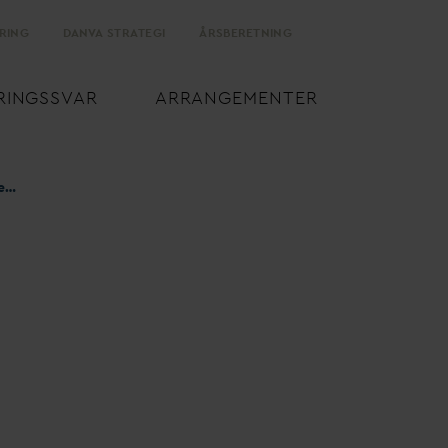
RING
D
AN
V
A STRATEGI
ÅRSBERETNING
RINGSS
V
AR
ARRANGEMENTER
Børn og dyrs beskyttelse ved lukning for
v
andet