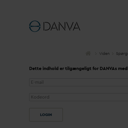
Viden
Spørg
Dette indhold er tilgængeligt for
D
AN
V
As med
LOGIN