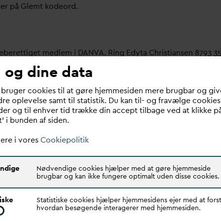
ter på Glemt kodeord.
meberettiget medlem i
D
AN
V
A. Ring Edyta Christiansen 8793 3
 og dine data
bruger her.
 bruger cookies til at gøre hjemmesiden mere brugbar og giv
re oplevelse samt til statistik. Du kan til- og fravælge cookies
 om dit
v
andselskab, dit ansættelsessted er medlem i
D
AN
V
A e
er og til enhver tid trække din accept tilbage ved at klikke p
t’ i bunden af siden.
ere i vores
Cookiepolitik
ndige
Nødvendige cookies hjælper med at gøre hjemmeside
brugbar og kan ikke fungere optimalt uden disse cookies.
Quick links
N
V
A er den samlende kraft i
tiske
Statistiske cookies hjælper hjemmesidens ejer med at forst
Find dine
D
AN
V
A me
d
ar
dsektoren.
hvordan besøgende interagerer med hjemmesiden.
Bestyrelse