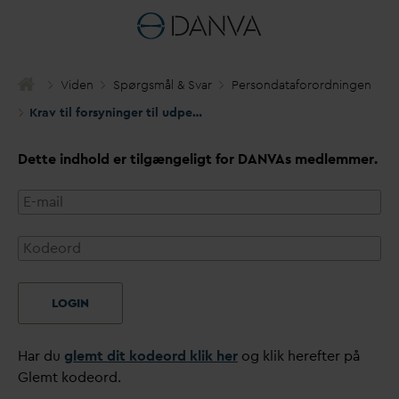
Viden
Spørgsmål & S
v
ar
Person
d
ataforordningen
Krav til forsyninger til udpegning af en
d
atabeskyttelsesrådgi
Dette indhold er tilgængeligt for
D
AN
V
As medlemmer.
LOGIN
Har du
glemt dit kodeord klik her
og klik herefter på
Glemt kodeord.