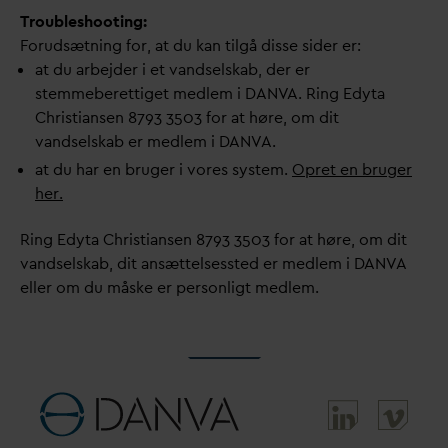
Troubleshooting:
Forudsætning for, at du kan tilgå disse sider er:
at du arbejder i et
v
andselskab, der er
stemmeberettiget medlem i
D
AN
V
A. Ring Edyta
Christiansen 8793 3503 for at høre, om dit
v
andselskab er medlem i
D
AN
V
A.
at du har en bruger i vores system.
Opret en bruger
her.
Ring Edyta Christiansen 8793 3503 for at høre, om dit
v
andselskab, dit ansættelsessted er medlem i
D
AN
V
A
eller om du måske er personligt medlem.