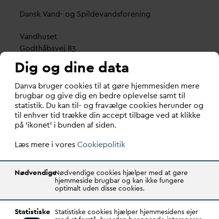
D
ansk
V
and- og Spilde
v
andsforening
V
andhuset
Godthåbsvej 83
8660 Skanderborg
Dig og dine data
København
D
an
v
a bruger cookies til at gøre hjemmesiden mere
Vester Farimagsgade 1, 5. sal.
brugbar og give dig en bedre oplevelse samt til
statistik. Du kan til- og fravælge cookies herunder og
1606 København V
til enhver tid trække din accept tilbage ved at klikke
på ‘ikonet’ i bunden af siden.
Tlf.: 70 21 00 55
d
an
v
a@
d
an
v
a.dk
Læs mere i vores
Cookiepolitik
CVR: 29031215
Nødvendige
Nødvendige cookies hjælper med at gøre
Transparency Register: REG 0105047100027-26
hjemmeside brugbar og kan ikke fungere
optimalt uden disse cookies.
D
AN
V
A er den samlende kraft i
v
andsektoren.
Statistiske
Statistiske cookies hjælper hjemmesidens ejer