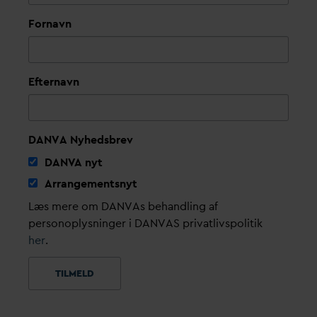
Fornavn
Efternavn
DANVA Nyhedsbrev
D
AN
V
A nyt
Arrangementsnyt
Læs mere om DANVAs behandling af
personoplysninger i DANVAS privatlivspolitik
her
.