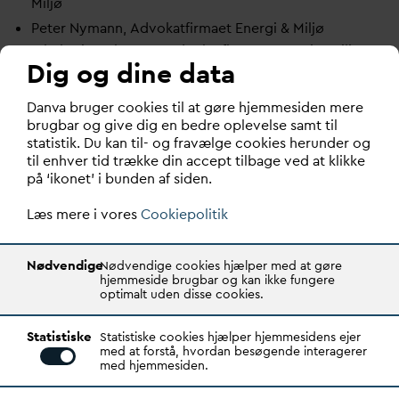
Miljø
Peter Nymann, Advokatfirmaet Energi & Miljø
Jakob Kjær Thorsøe, Advokatfirmaet Energi & Miljø
Dig og dine data
Andre førende advokater og rådgivere fra
forsyningsbranchen
D
an
v
a bruger cookies til at gøre hjemmesiden mere
brugbar og give dig en bedre oplevelse samt til
Kursusleder
statistik. Du kan til- og fravælge cookies herunder og
Emilie Friis Velbæk, DANVA
til enhver tid trække din accept tilbage ved at klikke
på ‘ikonet’ i bunden af siden.
Pris
Prisen omfatter undervisningsmateriale, forplejning,
Læs mere i vores
Cookiepolitik
overnatning og middag på hotel Skanderborg Park.
Nødvendige
Nødvendige cookies hjælper med at gøre
START
hjemmeside brugbar og kan ikke fungere
optimalt uden disse cookies.
10/11 2027
09:00
SLUT
Statistiske
Statistiske cookies hjælper hjemmesidens ejer
11/11 2027
16:00
med at forstå, hvordan besøgende interagerer
med hjemmesiden.
PLACERING
D
AN
V
A,
V
andhuset, Godthåbsvej 83, 8660 Skanderborg