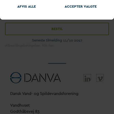
PRIS EKSKL. MOMS
PRIS EKSKL. MOMS
AFVIS ALLE
ACCEPTER
V
ALGTE
(MEDLEMMER)
(IKKE MEDLEMMER)
8000
9000
BESTIL
Seneste tilmelding 11/10 2027
Afbestillingsbetingelser. Klik her.
D
ansk
V
and- og Spilde
v
andsforening
V
andhuset
Godthåbsvej 83