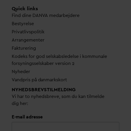
Quick links
Find dine
D
AN
V
A me
d
arbejdere
Bestyrelse
Pri
v
atlivspolitik
Arrangementer
Fakturering
Kodeks for god selskabsledelse i kommunale
forsyningsselskaber version 2
Nyheder
V
andpris på
d
anmarkskort
NYHEDSBREVS­TILMELDING
Vi har to nyhedsbreve, som du kan tilmelde
dig her:
E-mail adresse