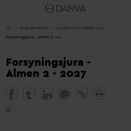
Arrangementer
Jura økonomi ledelse og kommunikation
Forsyningsjura - Almen 2 - 2027
Forsyningsjura -
Almen 2 - 2027
Print
@
and
share