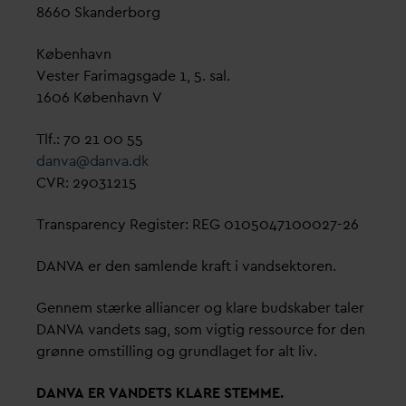
8660 Skanderborg
København
Vester Farimagsgade 1, 5. sal.
1606 København V
Tlf.: 70 21 00 55
d
an
v
a@
d
an
v
a.dk
CVR: 29031215
Transparency Register: REG 0105047100027-26
D
AN
V
A er den samlende kraft i
v
andsektoren.
Gennem stærke alliancer og klare budskaber taler
D
AN
V
A
v
andets sag, som vigtig ressource for den
grønne omstilling og grundlaget for alt liv.
D
AN
V
A ER
V
ANDETS KLARE STEMME.