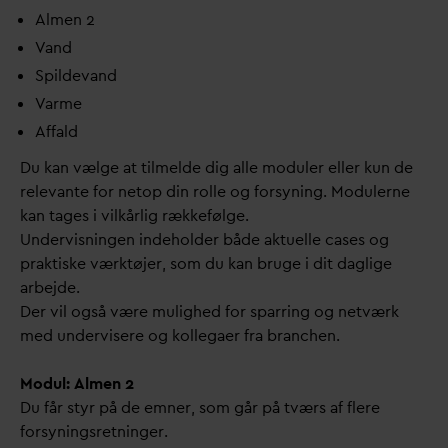
Almen 2
V
and
Spilde
v
and
V
arme
Affald
Du kan vælge at tilmelde dig alle moduler eller kun de
relevante for netop din rolle og forsyning. Modulerne
kan tages i vilkårlig rækkefølge.
Undervisningen indeholder både aktuelle cases og
praktiske værktøjer, som du kan bruge i dit daglige
arbejde.
Der vil også være mulighed for sparring og netværk
med undervisere og kollegaer fra branchen.
Modul: Almen 2
Du får styr på de emner, som går på tværs af flere
forsyningsretninger.