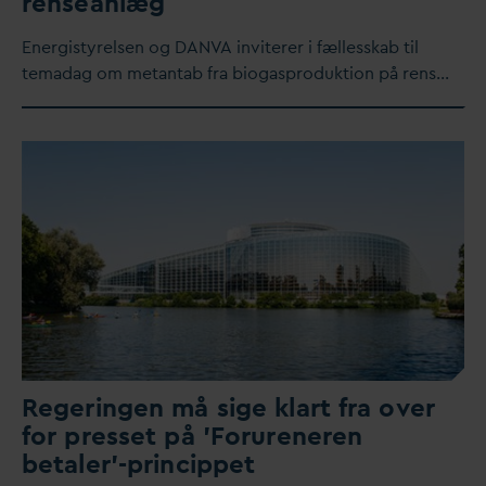
renseanlæg
Energistyrelsen og
D
AN
V
A inviterer i fællesskab til
tema
d
ag om metantab fra biogasproduktion på rens…
Regeringen må sige klart fra over
for presset på 'Forureneren
betaler'-princippet