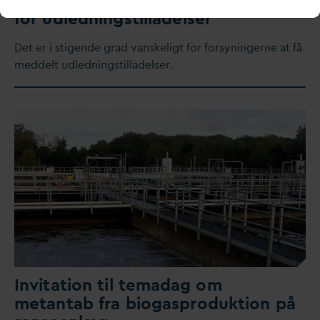
for udledningstilladelser
Det er i stigende grad
v
anskeligt for forsyningerne at få
meddelt udledningstilladelser.
Invitation til tema
d
ag om
metantab fra biogasproduktion på