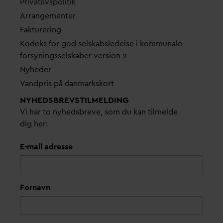
Pri
v
atlivspolitik
Arrangementer
Fakturering
Kodeks for god selskabsledelse i kommunale
forsyningsselskaber version 2
Nyheder
V
andpris på
d
anmarkskort
NYHEDSBREVS­TILMELDING
Vi har to nyhedsbreve, som du kan tilmelde
dig her:
E-mail adresse
Fornavn