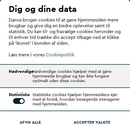
politianmeldelser
Dig og dine data
D
an
v
a bruger cookies til at gøre hjemmesiden mere
brugbar og give dig en bedre oplevelse samt til
AFLØB
SPILDE
V
AND
statistik. Du kan til- og fravælge cookies herunder og
til enhver tid trække din accept tilbage ved at klikke
på ‘ikonet’ i bunden af siden.
Læs mere i vores
Cookiepolitik
Læs også:
Nødvendige
Nødvendige cookies hjælper med at gøre
hjemmeside brugbar og kan ikke fungere
optimalt uden disse cookies.
Statistiske
Statistiske cookies hjælper hjemmesidens ejer
med at forstå, hvordan besøgende interagerer
med hjemmesiden.
AFVIS ALLE
ACCEPTER
V
ALGTE
Forsyninger møder større barrierer