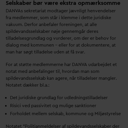
Selskaber bør være ekstra opmærksomme
D
AN
V
As sekretariat modtager jævnligt henvendelser
fra medlemmer, som står i klemme i dette juridiske
v
akuum. Derfor anbefaler foreningen, at alle
spilde
v
andsselskaber nøje gennemgår deres
tilladelsesgrundlag og vurderer, om der er behov for
dialog med kommunen – eller for at dokumentere, at
man har søgt tilladelse uden at få s
v
ar.
For at støtte medlemmerne har
D
AN
V
A u
d
arbejdet et
notat med anbefalinger til, hvor
d
an man som
spilde
v
andsselskab kan agere, når tilladelser mangler.
Notatet dækker bl.a.:
Det juridiske grundlag for udledningstilladelser
Risici ved passivitet og mulige sanktioner
Forholdet mellem selskab, kommune og Miljøstyrelse
Notatet ”Politianmeldelser af spilde
v
andsselskaber der