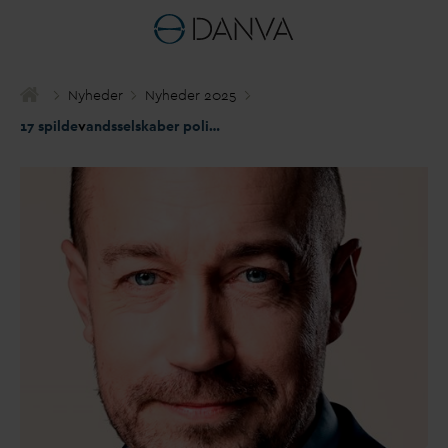
Nyheder
Nyheder 2025
17 spilde
v
andsselskaber politianmeldt – men hvem har ans
v
aret