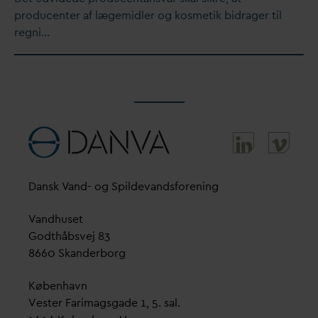
producenter af lægemidler og kosmetik bidrager til
regni…
D
ansk
V
and- og Spilde
v
andsforening
V
andhuset
Godthåbsvej 83
8660 Skanderborg
København
Vester Farimagsgade 1, 5. sal.