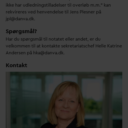
ikke har udledningstilladelser til overløb m.m.” kan
rekvireres ved henvendelse til Jens Plesner på
jpl@
d
an
v
a.dk.
Spørgsmål?
Har du spørgsmål til notatet eller andet, er du
velkommen til at kontakte sekretariatschef Helle Katrine
Andersen på hka@
d
an
v
a.dk.
Kontakt