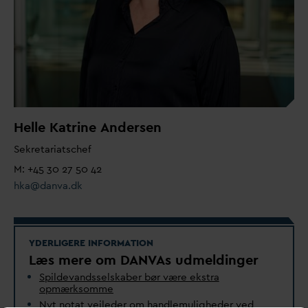
Helle Katrine Andersen
Sekretariatschef
M: +45 30 27 50 42
hka@
d
an
v
a.dk
YDERLIGERE INFORMATION
Læs mere om
D
AN
V
As udmeldinger
Spilde
v
andsselskaber bør være ekstra
opmærksomme
Nyt notat vejleder om handlemuligheder ved