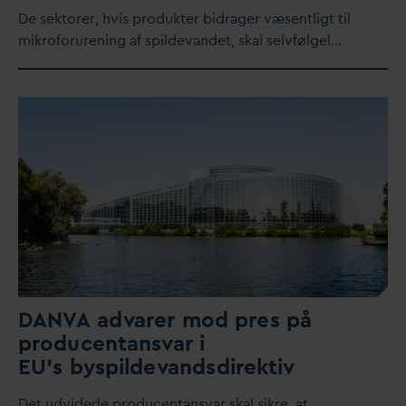
De sektorer, hvis produkter bidrager væsentligt til
mikroforurening af spilde
v
andet, skal selvfølgel…
D
AN
V
A ad
v
arer mod pres på
producentans
v
ar i
EU’s byspilde
v
andsdirektiv
Det udvidede producentans
v
ar skal sikre, at