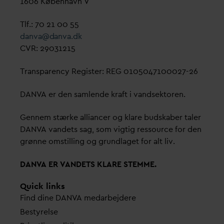
1606 København V
Tlf.: 70 21 00 55
d
an
v
a@
d
an
v
a.dk
CVR: 29031215
Transparency Register: REG 0105047100027-26
D
AN
V
A er den samlende kraft i
v
andsektoren.
Gennem stærke alliancer og klare budskaber taler
D
AN
V
A
v
andets sag, som vigtig ressource for den
grønne omstilling og grundlaget for alt liv.
D
AN
V
A ER
V
ANDETS KLARE STEMME.
Quick links
Find dine
D
AN
V
A me
d
arbejdere
Bestyrelse