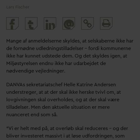
Lars Fischer
Print
@
and
share
Mange af anmeldelserne skyldes, at selskaberne ikke har
de fornødne udledningstilladelser – fordi kommunerne
ikke har kunnet udstede dem. Og det skyldes igen, at
Miljøstyrelsen endnu ikke har u
d
arbejdet de
nødvendige vejledninger.
D
AN
V
As sekretariatschef Helle Katrine Andersen
understreger, at at der skal ikke herske tvivl om, at
lovgivningen skal overholdes, og at der skal være
tilladelser. Men den aktuelle situation er mere
nuanceret end som så.
“Vi er helt med på, at overløb skal reduceres – og der
bliver investeret massivt i at løse udfordringen, som