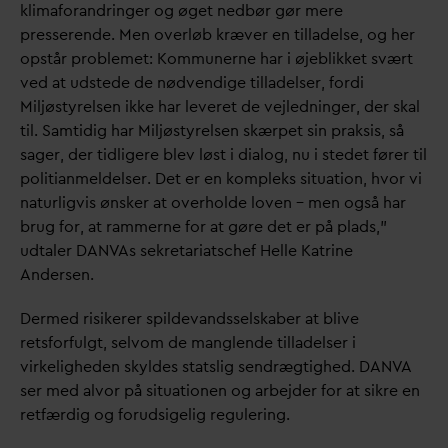
klimaforandringer og øget nedbør gør mere
presserende. Men overløb kræver en tilladelse, og her
opstår problemet: Kommunerne har i øjeblikket svært
ved at udstede de nødvendige tilladelser, fordi
Miljøstyrelsen ikke har leveret de vejledninger, der skal
til. Samtidig har Miljøstyrelsen skærpet sin praksis, så
sager, der tidligere blev løst i dialog, nu i stedet fører til
politianmeldelser. Det er en kompleks situation, hvor vi
naturligvis ønsker at overholde loven – men også har
brug for, at rammerne for at gøre det er på plads,”
udtaler
D
AN
V
As sekretariatschef Helle Katrine
Andersen.
Dermed risikerer spilde
v
andsselskaber at blive
retsforfulgt, selvom de manglende tilladelser i
virkeligheden skyldes statslig sendrægtighed.
D
AN
V
A
ser med alvor på situationen og arbejder for at sikre en
retfærdig og forudsigelig regulering.