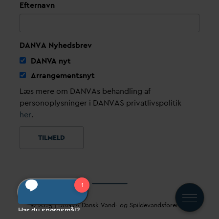
Efternavn
DANVA Nyhedsbrev
D
AN
V
A nyt
Arrangementsnyt
Læs mere om DANVAs behandling af
personoplysninger i DANVAS privatlivspolitik
her
.
© 2025 |
D
AN
V
A
D
ansk
V
and- og Spilde
v
andsforening