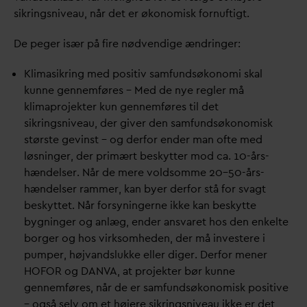
sikringsniveau, når det er økonomisk fornuftigt.
De peger især på fire nødvendige ændringer:
Klimasikring med positiv samfundsøkonomi skal
kunne gennemføres – Med de nye regler må
klimaprojekter kun gennemføres til det
sikringsniveau, der giver den samfundsøkonomisk
største gevinst – og derfor ender man ofte med
løsninger, der primært beskytter mod ca. 10-års-
hændelser. Når de mere voldsomme 20–50-års-
hændelser rammer, kan byer derfor stå for s
v
agt
beskyttet. Når forsyningerne ikke kan beskytte
bygninger og anlæg, ender ans
v
aret hos den enkelte
borger og hos virksomheden, der må investere i
pumper, høj
v
andslukke eller diger. Derfor mener
HOFOR og
D
AN
V
A, at projekter bør kunne
gennemføres, når de er samfundsøkonomisk positive
– også selv om et højere sikringsniveau ikke er det,