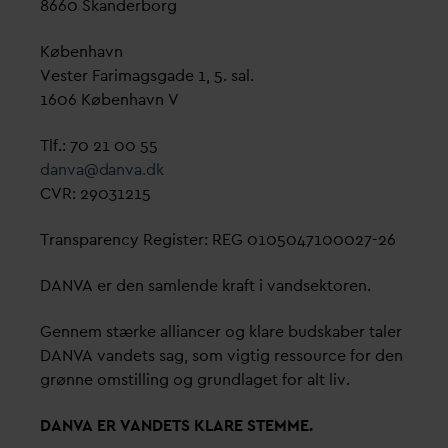
8660 Skanderborg
København
Vester Farimagsgade 1, 5. sal.
1606 København V
Tlf.: 70 21 00 55
d
an
v
a@
d
an
v
a.dk
CVR: 29031215
Transparency Register: REG 0105047100027-26
D
AN
V
A er den samlende kraft i
v
andsektoren.
Gennem stærke alliancer og klare budskaber taler
D
AN
V
A
v
andets sag, som vigtig ressource for den
grønne omstilling og grundlaget for alt liv.
D
AN
V
A ER
V
ANDETS KLARE STEMME.