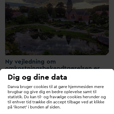
Ny vejledning om
omkostningsbekendtgørelsen er
sendt i høring
Dig og dine data
Bekendtgørelsen regulerer blandt andet klimatilpasning
D
an
v
a bruger cookies til at gøre hjemmesiden mere
og terrænnært grund
v
and. Høringsfristen er de…
brugbar og give dig en bedre oplevelse samt til
statistik. Du kan til- og fravælge cookies herunder og
til enhver tid trække din accept tilbage ved at klikke
på ‘ikonet’ i bunden af siden.