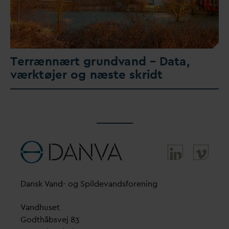
Terrænnært grund
v
and –
D
ata,
værktøjer og næste skridt
D
ansk
V
and- og Spilde
v
andsforening
V
andhuset
Godthåbsvej 83