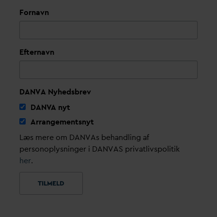
Fornavn
Efternavn
DANVA Nyhedsbrev
D
AN
V
A nyt
Arrangementsnyt
Læs mere om DANVAs behandling af
personoplysninger i DANVAS privatlivspolitik
her
.