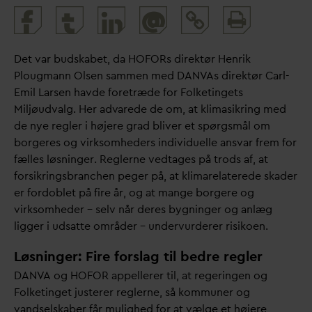
Print
@
and
share
Det
v
ar budskabet,
d
a HOFORs direktør Henrik
Plougmann Olsen sammen med
D
AN
V
As direktør Carl-
Emil Larsen havde foretræde for Folketingets
Miljøud
v
alg. Her ad
v
arede de om, at klimasikring med
de nye regler i højere grad bliver et spørgsmål om
borgeres og virksomheders individuelle ans
v
ar frem for
fælles løsninger. Reglerne vedtages på trods af, at
forsikringsbranchen peger på, at klimarelaterede skader
er fordoblet på fire år, og at mange borgere og
virksomheder – selv når deres bygninger og anlæg
ligger i udsatte områder – undervurderer risikoen.
Løsninger: Fire forslag til bedre regler
D
AN
V
A og HOFOR appellerer til, at regeringen og
Folketinget justerer reglerne, så kommuner og
v
andselskaber får mulighed for at vælge et højere