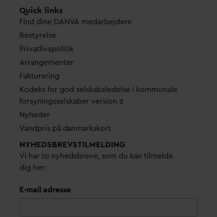
Quick links
Find dine
D
AN
V
A me
d
arbejdere
Bestyrelse
Pri
v
atlivspolitik
Arrangementer
Fakturering
Kodeks for god selskabsledelse i kommunale
forsyningsselskaber version 2
Nyheder
V
andpris på
d
anmarkskort
NYHEDSBREVS­TILMELDING
Vi har to nyhedsbreve, som du kan tilmelde
dig her:
E-mail adresse