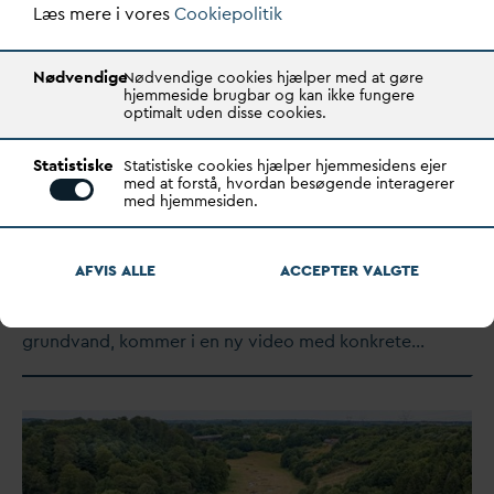
Læs mere i vores
Cookiepolitik
Nødvendige
Nødvendige cookies hjælper med at gøre
hjemmeside brugbar og kan ikke fungere
optimalt uden disse cookies.
Statistiske
Statistiske cookies hjælper hjemmesidens ejer
med at forstå, hvordan besøgende interagerer
med hjemmesiden.
Grund
v
andets stemmer skal
inspirere de lokale treparter
AFVIS ALLE
ACCEPTER
V
ALGTE
​Ni af de centrale organisationer, der passer på vores
grund
v
and, kommer i en ny video med konkrete…