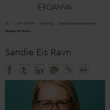
Om
D
AN
V
A
Forening
Bestyrelsesmedlemmer
Sandie Eis Ravn
Sandie Eis Ravn
Print
@
and
share