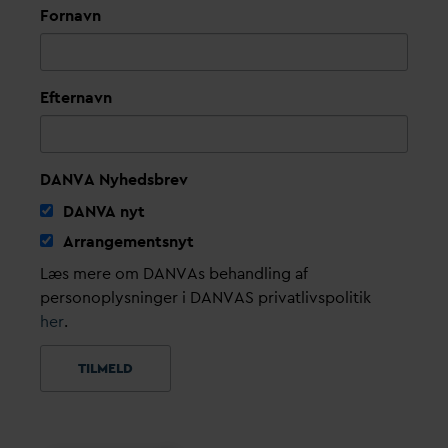
Fornavn
Efternavn
DANVA Nyhedsbrev
D
AN
V
A nyt
Arrangementsnyt
Læs mere om DANVAs behandling af
personoplysninger i DANVAS privatlivspolitik
her
.