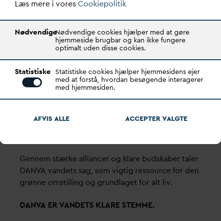
Læs mere i vores
Cookiepolitik
København
Vester Farimagsgade 1, 5. sal.
Nødvendige
Nødvendige cookies hjælper med at gøre
hjemmeside brugbar og kan ikke fungere
1606 København V
optimalt uden disse cookies.
Tlf.: 70 21 00 55
Statistiske
Statistiske cookies hjælper hjemmesidens ejer
d
an
v
a@
d
an
v
a.dk
med at forstå, hvordan besøgende interagerer
med hjemmesiden.
CVR: 29031215
Transparency Register: REG 0105047100027-26
AFVIS ALLE
ACCEPTER
V
ALGTE
D
AN
V
A er den samlende kraft i
v
andsektoren.
Gennem stærke alliancer og klare budskaber taler
D
AN
V
A
v
andets sag, som vigtig ressource for den
grønne omstilling og grundlaget for alt liv.
D
AN
V
A ER
V
ANDETS KLARE STEMME.