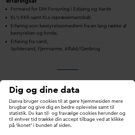
erfaringsår
Formand for DIN Forsyning i Esbjerg og
V
arde
KL's KKR samt KLs repræsentantskab
Erfaring som bestyrelsesmedlem fra en lang række af
bestyrelser og fonde.
Erfaring fra
v
and,
Spilde
v
and,
Fjern
v
arme,
Affald/Genbrug
Dig og dine data
D
an
v
a bruger cookies til at gøre hjemmesiden mere
D
ansk
V
and- og Spilde
v
andsforening
brugbar og give dig en bedre oplevelse samt til
statistik. Du kan til- og fravælge cookies herunder og
V
andhuset
til enhver tid trække din accept tilbage ved at klikke
på ‘ikonet’ i bunden af siden.
Godthåbsvej 83
8660 Skanderborg