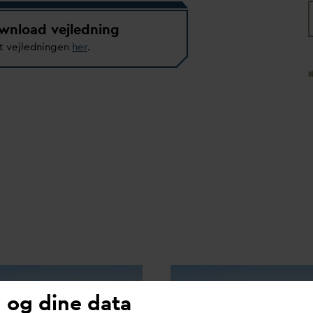
wnload vejledning
t vejledningen
her
.
 og dine data