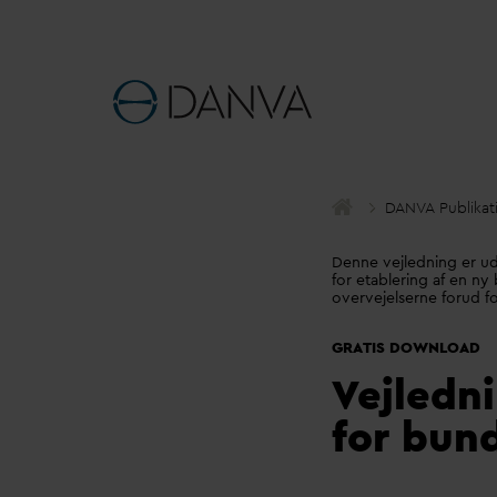
D
AN
V
A Publikat
Denne vejledning er ud
for etablering af en ny
overvejelserne forud fo
GRATIS DOWNLOAD
V
ejledn
for bun