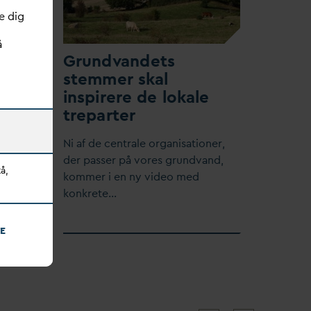
e dig
å
mod
Grund
v
andets
stemmer skal
i
inspirere de lokale
sdir
treparter
​Ni af de centrale organisationer,
der passer på vores grund
v
and,
s
v
ar
å,
kommer i en ny video med
konkrete…
drager
E