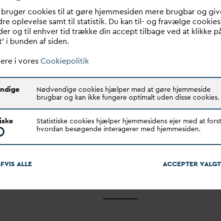
 bruger cookies til at gøre hjemmesiden mere brugbar og giv
re oplevelse samt til statistik. Du kan til- og fravælge cookies
er og til enhver tid trække din accept tilbage ved at klikke p
ringen må sige
D
AN
V
A ad
v
arer 
t’ i bunden af siden.
t fra over for
pres på
ere i vores
Cookiepolitik
set på
producentans
v
ar 
ureneren betaler'-
EU’s byspilde
v
and
ndige
Nødvendige cookies hjælper med at gøre hjemmeside
cippet
ektiv
brugbar og kan ikke fungere optimalt uden disse cookies.
torer, hvis produkter
Det udvidede producentan
tiske
Statistiske cookies hjælper hjemmesidens ejer med at forst
r væsentligt til
skal sikre, at producenter af
hvordan besøgende interagerer med hjemmesiden.
orurening af spilde
v
andet,
lægemidler og kosmetik bi
lvfølgel…
til regni…
FVIS ALLE
ACCEPTER
V
ALGT