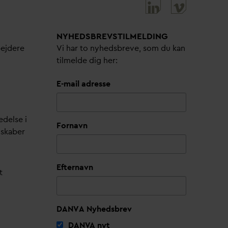
NYHEDSBREVS­TILMELDING
bejdere
Vi har to nyhedsbreve, som du kan
tilmelde dig her:
E-mail adresse
edelse i
Fornavn
lskaber
Efternavn
t
DANVA Nyhedsbrev
D
AN
V
A nyt