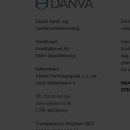
D
ansk
V
and- og
D
A
Spilde
v
andsforening
v
an
V
andhuset
Genn
Godthåbsvej 83
bud
8660 Skanderborg
sag,
grøn
København
for a
Vester Farimagsgade 1, 5. sal.
1606 København V
D
A
STE
Tlf.: 70 21 00 55
d
an
v
a@
d
an
v
a.dk
CVR: 29031215
Transparency Register: REG