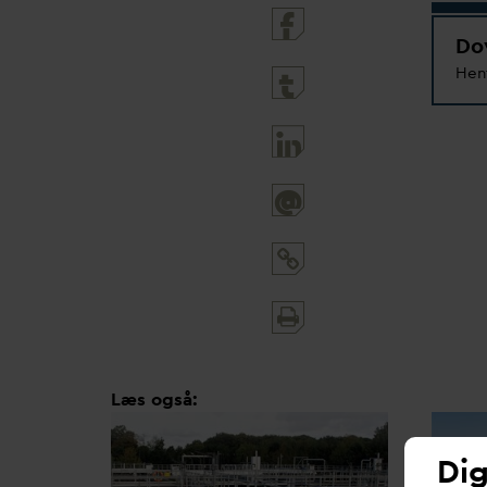
Do
Hen
@
Print
and
share
Læs også:
Dig