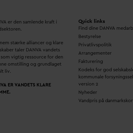
Quick links
N
V
A er den samlende kraft i
Find dine
D
AN
V
A me
d
ar
dsektoren.
Bestyrelse
em stærke alliancer og klare
Pri
v
atlivspolitik
skaber taler
D
AN
V
A
v
andets
Arrangementer
 som vigtig ressource for den
Fakturering
ne omstilling og grundlaget
Kodeks for god selskabsl
lt liv.
kommunale forsyningsse
version 2
N
V
A ER
V
ANDETS KLARE
MME.
Nyheder
V
andpris på
d
anmarkskor