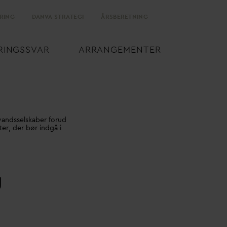
RING
D
AN
V
A STRATEGI
ÅRSBERETNING
RINGSS
V
AR
ARRANGEMENTER
vandsselskaber forud
er, der bør indgå i
g