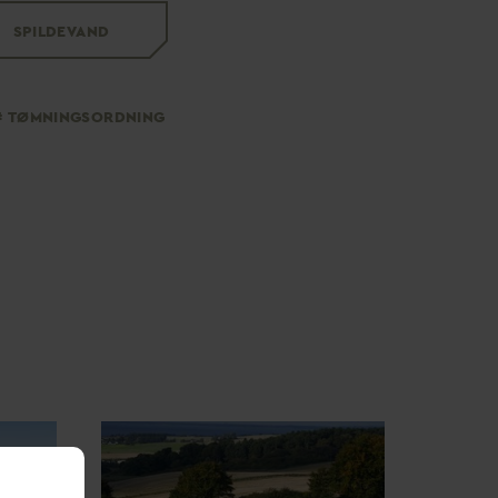
SPILDE
V
AND
TØMNINGSORDNING