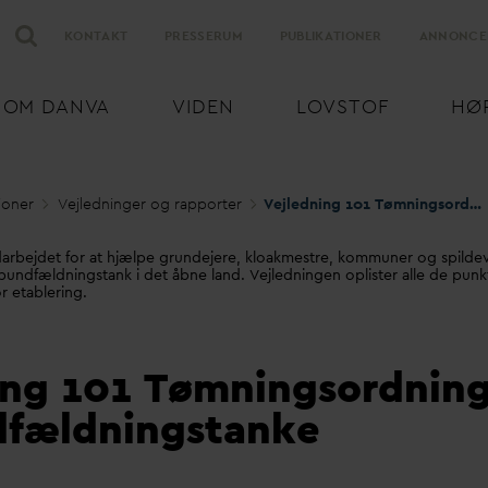
KONTAKT
PRESSERUM
PUBLIKATIONER
ANNONCE
OM
D
AN
V
A
VIDEN
LOVSTOF
HØ
ioner
Vejledninger og rapporter
Vejledning 101 Tømningsordning for bundfældningstanke
arbejdet for at hjælpe grundejere, kloakmestre, kommuner og spilde
 bundfældningstank i det åbne land. Vejledningen oplister alle de punkt
r etablering.
ing 101 Tømningsordnin
dfældningstanke