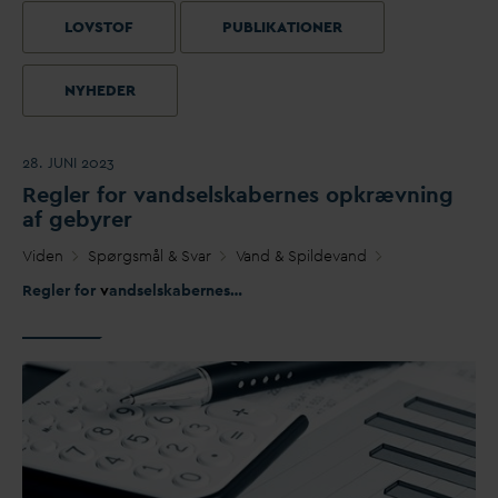
LOVSTOF
PUBLIKATIONER
NYHEDER
28. JUNI 2023
Regler for
v
andselskabernes opkrævning
af gebyrer
Viden
Spørgsmål & S
v
ar
V
and & Spilde
v
and
Regler for
v
andselskabernes opkrævning af gebyrer