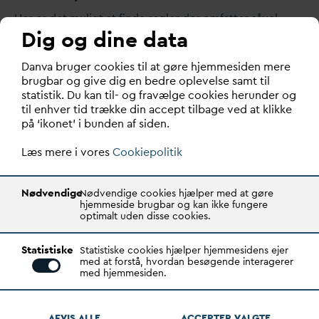
Her er det muligt at finde regler der omfatter såvel
Dig og dine data
v
andområdet som spilde
v
andsområdet.
D
an
v
a bruger cookies til at gøre hjemmesiden mere
Lovstof
V
and & Spilde
v
and
brugbar og give dig en bedre oplevelse samt til
statistik. Du kan til- og fravælge cookies herunder og
til enhver tid trække din accept tilbage ved at klikke
på ‘ikonet’ i bunden af siden.
Læs mere i vores
Cookiepolitik
Nødvendige
Nødvendige cookies hjælper med at gøre
hjemmeside brugbar og kan ikke fungere
optimalt uden disse cookies.
D
ansk
V
and- og Spilde
v
andsforening
Statistiske
Statistiske cookies hjælper hjemmesidens ejer
V
andhuset
med at forstå, hvordan besøgende interagerer
Godthåbsvej 83
med hjemmesiden.
8660 Skanderborg
AFVIS ALLE
ACCEPTER
V
ALGTE