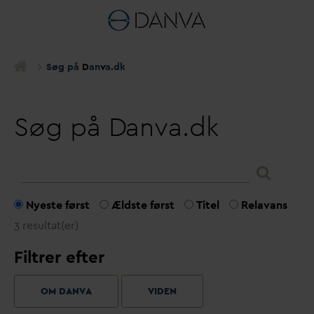
Søg på
D
an
v
a.dk
Søg på
D
anva.dk
Nyeste først
Ældste først
Titel
Relavans
3 resultat(er)
Filtrer efter
OM DANVA
VIDEN