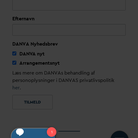
Efternavn
DANVA Nyhedsbrev
D
AN
V
A nyt
Arrangementsnyt
Læs mere om DANVAs behandling af
personoplysninger i DANVAS privatlivspolitik
her
.