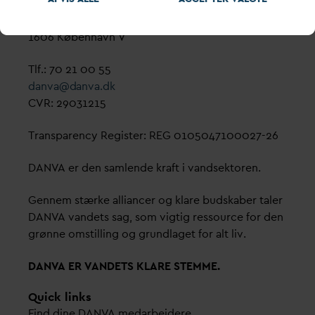
København
Vester Farimagsgade 1, 5. sal.
1606 København V
Tlf.: 70 21 00 55
d
an
v
a@
d
an
v
a.dk
CVR: 29031215
Transparency Register: REG 0105047100027-26
D
AN
V
A er den samlende kraft i
v
andsektoren.
Gennem stærke alliancer og klare budskaber taler
D
AN
V
A
v
andets sag, som vigtig ressource for den
grønne omstilling og grundlaget for alt liv.
D
AN
V
A ER
V
ANDETS KLARE STEMME.
Quick links
Find dine
D
AN
V
A me
d
arbejdere