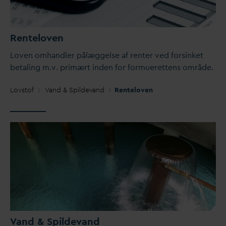
Renteloven
Loven omhandler pålæggelse af renter ved forsinket
betaling m.v. primært inden for formuerettens område.
Lovstof
V
and & Spilde
v
and
Renteloven
V
and & Spilde
v
and