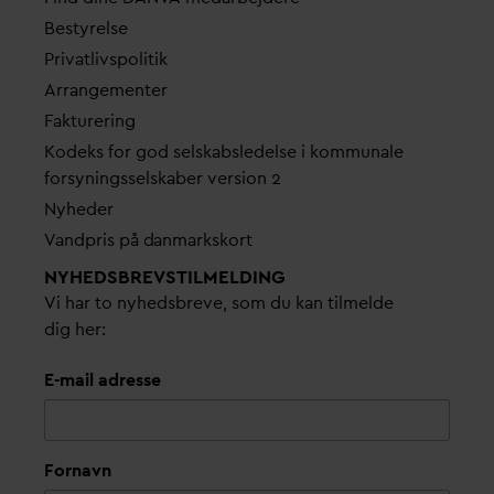
Bestyrelse
Pri
v
atlivspolitik
Arrangementer
Fakturering
Kodeks for god selskabsledelse i kommunale
forsyningsselskaber version 2
Nyheder
V
andpris på
d
anmarkskort
NYHEDSBREVS­TILMELDING
Vi har to nyhedsbreve, som du kan tilmelde
dig her:
E-mail adresse
Fornavn