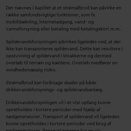
Der nævnes i kapitlet at et strømafbrud kan påvirke en
række samfundsvigtige funktioner, som fx
mobildækning, internetadgang,
v
and- og
v
armeforsyning eller betaling med betalingskort m.m.
Spilde
v
andsforsyningen påvirkes ligeledes ved, at der
ikke kan transporteres spilde
v
and. Dette kan resultere i
opstuvning af spilde
v
and i kloakkerne og dermed
overløb til terræn og kældere. Overløb medfører en
sundhedsmæssig risiko.
Strømafbrud kan forårsage skader på både
drikke
v
andsforsynings- og spilde
v
andsanlæg.
Drikke
v
andsforsyningen vil i et vist opfang kunne
opretholdes i kortere perioder med hjælp af
nødgeneratorer. Transport af spilde
v
and vil ligeledes
kunne opretholdes i kortere perioder ved brug af
nødgeneratorer. Renseanlæggene har en vis