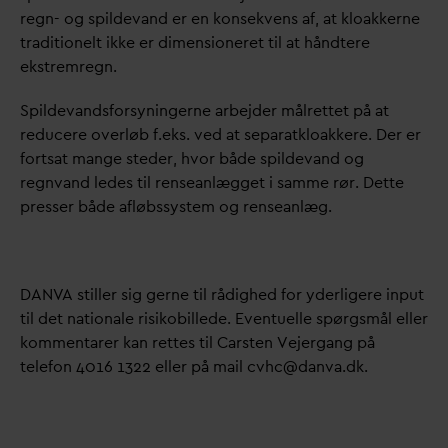
regn- og spilde
v
and er en konsekvens af, at kloakkerne
traditionelt ikke er dimensioneret til at håndtere
ekstremregn.
Spilde
v
andsforsyningerne arbejder målrettet på at
reducere overløb f.eks. ved at separatkloakkere. Der er
fortsat mange steder, hvor både spilde
v
and og
regn
v
and ledes til renseanlægget i samme rør. Dette
presser både afløbssystem og renseanlæg.
D
AN
V
A stiller sig gerne til rådighed for yderligere input
til det nationale risikobillede. Eventuelle spørgsmål eller
kommentarer kan rettes til Carsten Vejergang på
telefon 4016 1322 eller på mail cvhc@
d
an
v
a.dk.