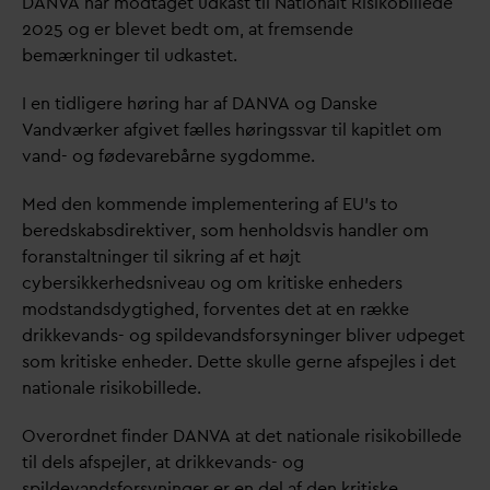
D
AN
V
A har modtaget udkast til Nationalt Risikobillede
2025 og er blevet bedt om, at fremsende
bemærkninger til udkastet.
I en tidligere høring har af
D
AN
V
A og
D
anske
V
andværker afgivet fælles høringss
v
ar til kapitlet om
v
and- og føde
v
arebårne sygdomme.
Med den kommende implementering af EU’s to
beredskabsdirektiver, som henholdsvis handler om
foranstaltninger til sikring af et højt
cybersikkerhedsniveau og om kritiske enheders
modstandsdygtighed, forventes det at en række
drikke
v
ands- og spilde
v
andsforsyninger bliver udpeget
som kritiske enheder. Dette skulle gerne afspejles i det
nationale risikobillede.
Overordnet finder
D
AN
V
A at det nationale risikobillede
til dels afspejler, at drikke
v
ands- og
spilde
v
andsforsyninger er en del af den kritiske