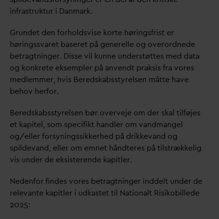
infrastruktur i
D
anmark.
Grundet den forholdsvise korte høringsfrist er
høringss
v
aret baseret på generelle og overordnede
betragtninger. Disse vil kunne understøttes med
d
ata
og konkrete eksempler på anvendt praksis fra vores
medlemmer, hvis Beredskabsstyrelsen måtte have
behov herfor.
Beredskabsstyrelsen bør overveje om der skal tilføjes
et kapitel, som specifikt handler om
v
andmangel
og/eller forsyningssikkerhed på drikke
v
and og
spilde
v
and, eller om emnet håndteres på tilstrækkelig
vis under de eksisterende kapitler.
Nedenfor findes vores betragtninger inddelt under de
rele
v
ante kapitler i udkastet til Nationalt Risikobillede
2025: