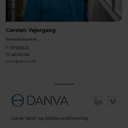
Carsten
V
ejergang
Seniorkonsulent
T: 87933515
M: 40161322
cvhc@
d
an
v
a.dk
D
ansk
V
and- og Spilde
v
andsforening