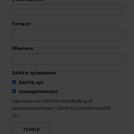
Fornavn
Efternavn
DANVA Nyhedsbrev
D
AN
V
A nyt
Arrangementsnyt
Læs mere om DANVAs behandling af
personoplysninger i DANVAS privatlivspolitik
her
.