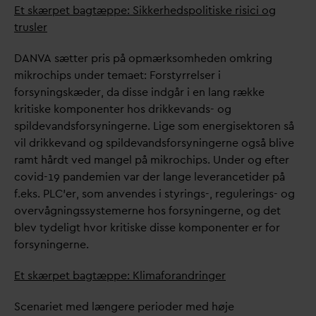
Et skærpet bagtæppe: Sikkerhedspolitiske risici og
trusler
D
AN
V
A sætter pris på opmærksomheden omkring
mikrochips under temaet: Forstyrrelser i
forsyningskæder,
d
a disse indgår i en lang række
kritiske komponenter hos drikke
v
ands- og
spilde
v
andsforsyningerne. Lige som energisektoren så
vil drikke
v
and og spilde
v
andsforsyningerne også blive
ramt hårdt ved mangel på mikrochips. Under og efter
covid-19 pandemien
v
ar der lange leverancetider på
f.eks. PLC’er, som anvendes i styrings-, regulerings- og
overvågningssystemerne hos forsyningerne, og det
blev tydeligt hvor kritiske disse komponenter er for
forsyningerne.
Et skærpet bagtæppe: Klimaforandringer
Scenariet med længere perioder med høje