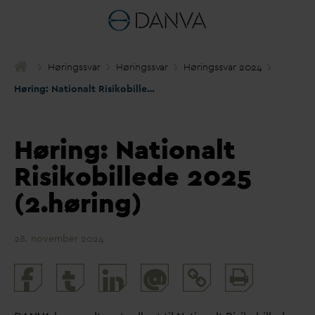
Høringss
v
ar
Høringss
v
ar
Høringss
v
ar 2024
Høring: Nationalt Risikobillede 2025 (2.høring)
Høring: Nationalt
Risikobillede 2025
(2.høring)
28. november 2024
Print
@
and
share