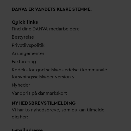
D
AN
V
A ER
V
ANDETS KLARE STEMME.
Quick links
Find dine
D
AN
V
A me
d
arbejdere
Bestyrelse
Pri
v
atlivspolitik
Arrangementer
Fakturering
Kodeks for god selskabsledelse i kommunale
forsyningsselskaber version 2
Nyheder
V
andpris på
d
anmarkskort
NYHEDSBREVS­TILMELDING
Vi har to nyhedsbreve, som du kan tilmelde
dig her:
E-mail adresse