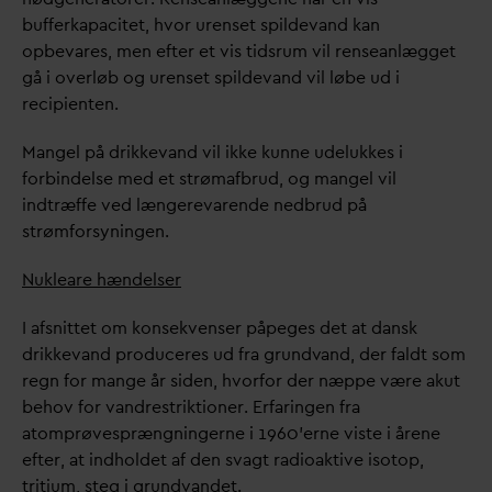
bufferkapacitet, hvor urenset spilde
v
and kan
opbe
v
ares, men efter et vis tidsrum vil renseanlægget
gå i overløb og urenset spilde
v
and vil løbe ud i
recipienten.
Mangel på drikke
v
and vil ikke kunne udelukkes i
forbindelse med et strømafbrud, og mangel vil
indtræffe ved længere
v
arende nedbrud på
strømforsyningen.
Nukleare hændelser
I afsnittet om konsekvenser påpeges det at
d
ansk
drikke
v
and produceres ud fra grund
v
and, der faldt som
regn for mange år siden, hvorfor der næppe være akut
behov for
v
andrestriktioner. Erfaringen fra
atomprøvesprængningerne i 1960’erne viste i årene
efter, at indholdet af den s
v
agt radioaktive isotop,
tritium, steg i grund
v
andet.