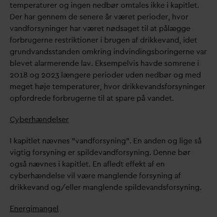
temperaturer og ingen nedbør omtales ikke i kapitlet.
Der har gennem de senere år været perioder, hvor
v
andforsyninger har været nødsaget til at pålægge
forbrugerne restriktioner i brugen af drikke
v
and, idet
grund
v
andsstanden omkring indvindingsboringerne
v
ar
blevet alarmerende lav. Eksempelvis havde somrene i
2018 og 2023 længere perioder uden nedbør og med
meget høje temperaturer, hvor drikke
v
andsforsyninger
opfordrede forbrugerne til at spare på
v
andet.
Cyberhændelser
I kapitlet nævnes ”
v
andforsyning”. En anden og lige så
vigtig forsyning er spilde
v
andforsyning. Denne bør
også nævnes i kapitlet. En afledt effekt af en
cyberhændelse vil være manglende forsyning af
drikke
v
and og/eller manglende spilde
v
andsforsyning.
Energimangel