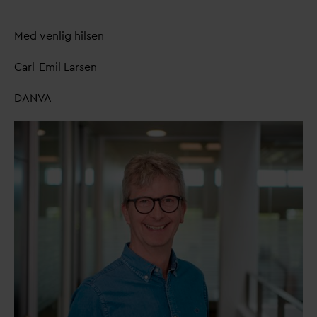
Med venlig hilsen
Carl-Emil Larsen
D
AN
V
A