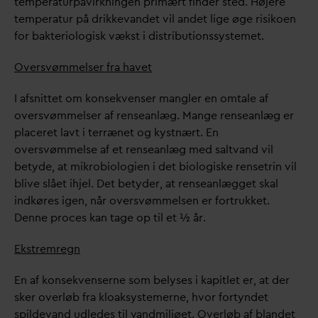
temperaturpåvirkningen primært finder sted. Højere
temperatur på drikke
v
andet vil andet lige øge risikoen
for bakteriologisk vækst i distributionssystemet.
Oversvømmelser fra havet
I afsnittet om konsekvenser mangler en omtale af
oversvømmelser af renseanlæg. Mange renseanlæg er
placeret lavt i terrænet og kystnært. En
oversvømmelse af et renseanlæg med salt
v
and vil
betyde, at mikrobiologien i det biologiske rensetrin vil
blive slået ihjel. Det betyder, at renseanlægget skal
indkøres igen, når oversvømmelsen er fortrukket.
Denne proces kan tage op til et ½ år.
Ekstremregn
En af konsekvenserne som belyses i kapitlet er, at der
sker overløb fra kloaksystemerne, hvor fortyndet
spilde
v
and udledes til
v
andmiljøet. Overløb af blandet