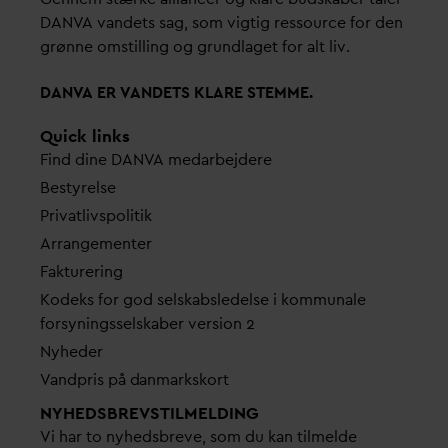
D
AN
V
A
v
andets sag, som vigtig ressource for den
grønne omstilling og grundlaget for alt liv.
D
AN
V
A ER
V
ANDETS KLARE STEMME.
Quick links
Find dine
D
AN
V
A me
d
arbejdere
Bestyrelse
Pri
v
atlivspolitik
Arrangementer
Fakturering
Kodeks for god selskabsledelse i kommunale
forsyningsselskaber version 2
Nyheder
V
andpris på
d
anmarkskort
NYHEDSBREVS­TILMELDING
Vi har to nyhedsbreve, som du kan tilmelde