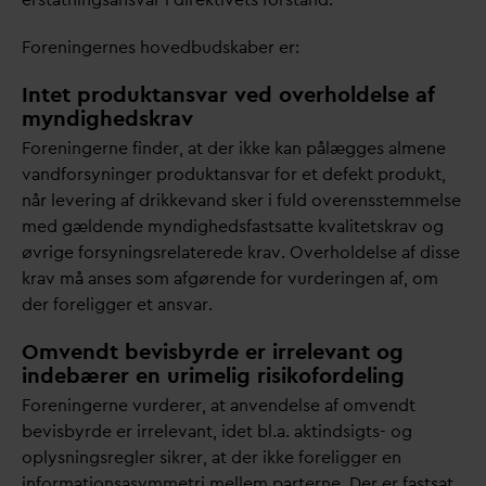
Foreningernes hovedbudskaber er:
Intet produktansvar ved overholdelse af
myndighedskrav
Foreningerne finder, at der ikke kan pålægges almene
v
andforsyninger produktans
v
ar for et defekt produkt,
når levering af drikke
v
and sker i fuld overensstemmelse
med gældende myndighedsfastsatte k
v
alitetskrav og
øvrige forsyningsrelaterede krav. Overholdelse af disse
krav må anses som afgørende for vurderingen af, om
der foreligger et ans
v
ar.
Omvendt bevisbyrde er irrelevant og
indebærer en urimelig risikofordeling
Foreningerne vurderer, at anvendelse af omvendt
bevisbyrde er irrele
v
ant, idet bl.a. aktindsigts- og
oplysningsregler sikrer, at der ikke foreligger en
informationsasymmetri mellem parterne. Der er fastsat