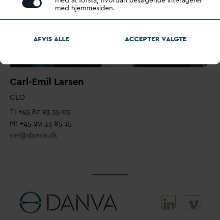
med hjemmesiden.
AFVIS ALLE
ACCEPTER
V
ALGTE
Carl-Emil Larsen
CEO
T: +45 87 93 35 05
M: +45 20 33 85 15
cel@
d
an
v
a.dk