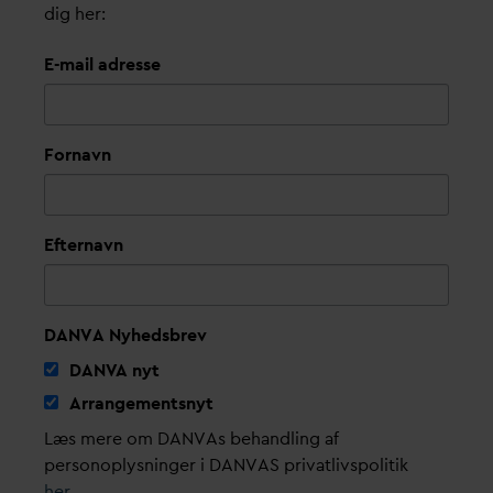
dig her:
E-mail adresse
Fornavn
Efternavn
DANVA Nyhedsbrev
D
AN
V
A nyt
Arrangementsnyt
Læs mere om DANVAs behandling af
personoplysninger i DANVAS privatlivspolitik
her
.