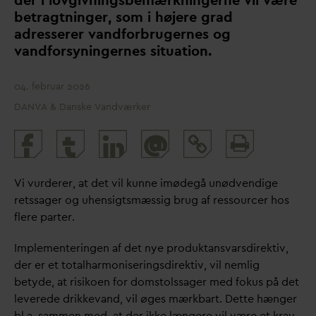
der i lovgivningsbemærkningerne vil være
betragtninger, som i højere grad
adresserer
v
andforbrugernes og
v
andforsyningernes situation.
04. februar 2026
DANVA & Danske Vandværker
Print
@
and
share
Vi vurderer, at det vil kunne imødegå unødvendige
retssager og uhensigtsmæssig brug af ressourcer hos
flere parter.
Implementeringen af det nye produktans
v
arsdirektiv,
der er et totalharmoniseringsdirektiv, vil nemlig
betyde, at risikoen for domstolssager med fokus på det
leverede drikke
v
and, vil øges mærkbart. Dette hænger
bl.a. sammen med, at der ikke længere vil være et krav