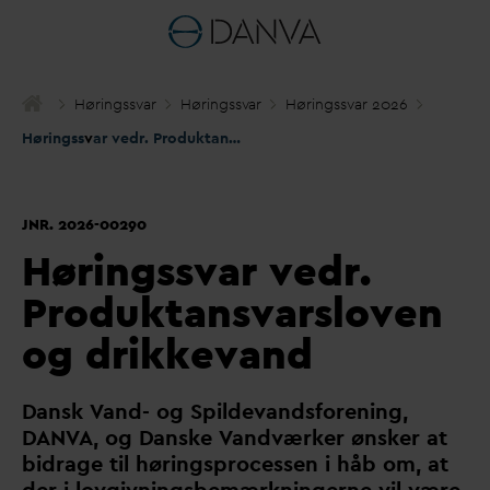
Høringss
v
ar
Høringss
v
ar
Høringss
v
ar 2026
Høringss
v
ar vedr. Produktans
v
arsloven og drikke
v
and
JNR. 2026-00290
Høringssvar vedr.
Produktansvarsloven
og drikkevand
D
ansk
V
and- og Spilde
v
andsforening,
D
AN
V
A, og
D
anske
V
andværker ønsker at
bidrage til høringsprocessen i håb om, at