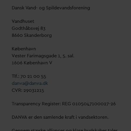
D
ansk
V
and- og Spilde
v
andsforening
V
andhuset
Godthåbsvej 83
8660 Skanderborg
København
Vester Farimagsgade 1, 5. sal.
1606 København V
Tlf.: 70 21 00 55
d
an
v
a@
d
an
v
a.dk
CVR: 29031215
Transparency Register: REG 0105047100027-26
D
AN
V
A er den samlende kraft i
v
andsektoren.
Gennem stærke alliancer og klare budskaber taler