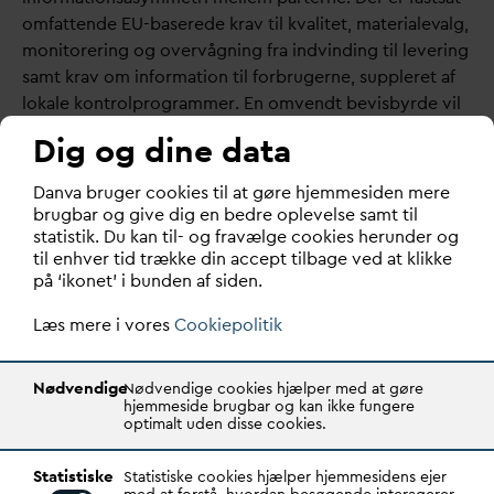
omfattende EU-baserede krav til k
v
alitet, materiale
v
alg,
monitorering og overvågning fra indvinding til levering
samt krav om information til forbrugerne, suppleret af
lokale kontrolprogrammer. En omvendt bevisbyrde vil
derfor indebære en urimelig risikofordeling, ikke mindst
Dig og dine data
i lyset af de mange kundeforhold, som også mindre
almene
v
andforsyninger administrerer.
D
an
v
a bruger cookies til at gøre hjemmesiden mere
brugbar og give dig en bedre oplevelse samt til
Kontakt
statistik. Du kan til- og fravælge cookies herunder og
til enhver tid trække din accept tilbage ved at klikke
på ‘ikonet’ i bunden af siden.
Læs mere i vores
Cookiepolitik
Nødvendige
Nødvendige cookies hjælper med at gøre
hjemmeside brugbar og kan ikke fungere
optimalt uden disse cookies.
Statistiske
Statistiske cookies hjælper hjemmesidens ejer
med at forstå, hvordan besøgende interagerer