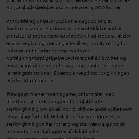
om, at skadesbeløbet skal være over 4.000 kroner.
Vores bidrag er baseret på en antagelse om, at
Justitsministeriet vurderer, at leveret drikke
v
and er
omfattet af produktans
v
arsdirektivet på trods af, at der
er særlovgivning, der angår k
v
alitet, monitorering fra
indvinding til forbrugerens
v
andhane,
opfølgningsforpligtigelse ved mangelfuld k
v
alitet og
erstatningsfrihed ved uhensigtsmæssigheder i visse
leveringssituationer. Eksemplerne på særlovgivningen
er ikke udtømmende.
Principielt mener foreningerne, at formålet med
direktivet allerede er opfyldt i omfattende
særlovgivning om såvel krav til drikke
v
andsk
v
alitet som
erstatningsforhold. Det skal derfor tydeliggøres, at
særlovgivningen har forrang og skal være afgørende
momenter i vurderingerne af defekt eller
erstatningsans
v
ar i direktivets forstand.