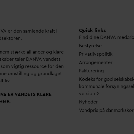
Quick links
N
V
A er den samlende kraft i
Find dine
D
AN
V
A me
d
ar
dsektoren.
Bestyrelse
em stærke alliancer og klare
Pri
v
atlivspolitik
skaber taler
D
AN
V
A
v
andets
Arrangementer
 som vigtig ressource for den
Fakturering
ne omstilling og grundlaget
Kodeks for god selskabsl
lt liv.
kommunale forsyningsse
version 2
N
V
A ER
V
ANDETS KLARE
MME.
Nyheder
V
andpris på
d
anmarkskor