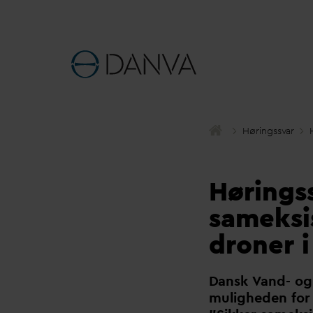
Høringss
v
ar
Høringss
sameksis
droner 
D
ansk
V
and- og
muligheden for 