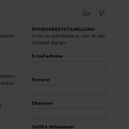
NYHEDSBREVS­TILMELDING
bejdere
Vi har to nyhedsbreve, som du kan
tilmelde dig her:
E-mail adresse
edelse i
Fornavn
lskaber
Efternavn
t
DANVA Nyhedsbrev