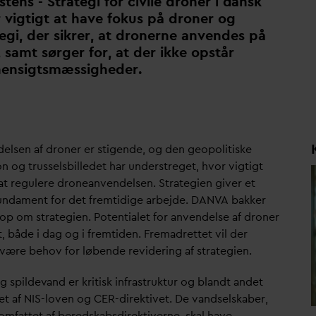
tens - Strategi for civile droner i
d
ansk
r vigtigt at have fokus på droner og
tegi, der sikrer, at dronerne anvendes på
 samt sørger for, at der ikke opstår
uhensigtsmæssigheder.
elsen af droner er stigende, og den geopolitiske
on og trusselsbilledet har understreget, hvor vigtigt
 at regulere droneanvendelsen. Strategien giver et
un
d
ament for det fremtidige arbejde.
D
AN
V
A bakker
 op om strategien. Potentialet for anvendelse af droner
t, både i
d
ag og i fremtiden. Fremadrettet vil der
 være behov for løbende revidering af strategien.
g spilde
v
and er kritisk infrastruktur og blandt andet
et af NIS-loven og CER-direktivet. De
v
andselskaber,
 omfattet af beredskabsdirektiverne, skal have