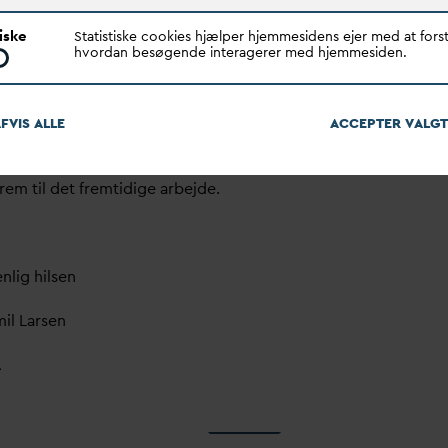
 står naturligvis til rådighed for en uddybning eller
tiske
Statistiske cookies hjælper hjemmesidens ejer med at forst
ere diskussion af indholdet.
hvordan besøgende interagerer med hjemmesiden.
elle spørgsmål eller kommentarer bedes rettet til
Mortensen på telefon 23701956 eller på mail
FVIS ALLE
ACCEPTER
V
ALGT
an
v
a.dk
frem til det fremtidige arbejde.
nlig hilsen
mil Larsen
A