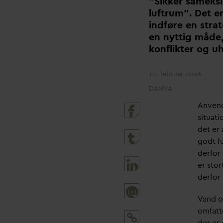
”Sikker sameksis
luftrum”. Det e
indføre en stra
en nyttig måde,
konflikter og 
12. februar 2026
DANVA
Anvend
situati
det er
godt f
derfor
er stor
derfor
@
V
and o
omfatt
der er