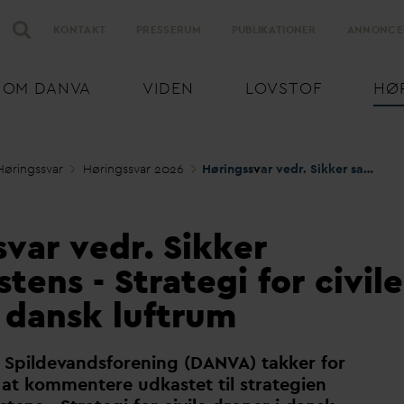
KONTAKT
PRESSERUM
PUBLIKATIONER
ANNONCE
OM
D
AN
V
A
VIDEN
LOVSTOF
HØ
Høringss
v
ar
Høringss
v
ar 2026
Høringss
v
ar vedr. Sikker sameksistens - Strategi for civile droner i
var vedr. Sikker
tens - Strategi for civile
i dansk luftrum
 Spilde
v
andsforening (
D
AN
V
A) takker for
at kommentere udkastet til strategien