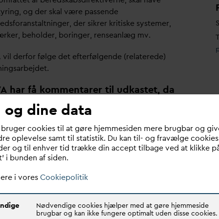
styring, og der skal være passende
edsforanstaltninger, der sikrer kritiske systemer,
S
rker, beholder, boringer, renseanlæg mv.
T
 vil derfor følge det efterfølgende (relaterede)
ningsarbejdet.
V
A har få kommentarer til udkastet, da
egien er overordnet:
 og dine data
giver god mening af indføre elektronisk synlighed og
om aktiv anvendelse af elektronisk fjernidentifikation
 bruger cookies til at gøre hjemmesiden mere brugbar og giv
roner.
re oplevelse samt til statistik. Du kan til- og fravælge cookies
er og til enhver tid trække din accept tilbage ved at klikke p
 der anmeldes flyveplaner om droneaktivitet ved den
t’ i bunden af siden.
ske infrastruktur, bør de selskaber, der driver den
ske infrastruktur, få notifikationer om droneaktiviteten
ere i vores
Cookiepolitik
ave adgang til information om droneaktiviteten.
eografiske dronezoner skal tage højde for den kritiske
ndige
Nødvendige cookies hjælper med at gøre hjemmeside
struktur.
brugbar og kan ikke fungere optimalt uden disse cookies.