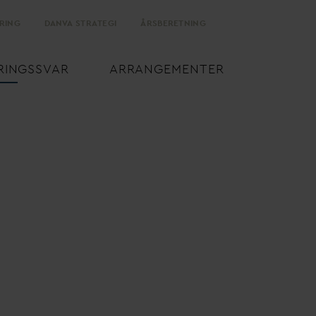
RING
D
AN
V
A STRATEGI
ÅRSBERETNING
RINGSS
V
AR
ARRANGEMENTER
d
ansk luftrum