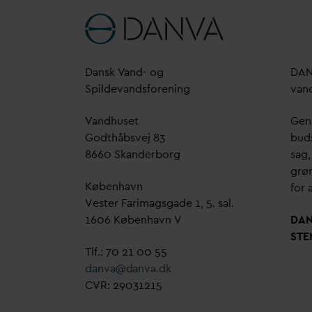
D
ansk
V
and- og
D
A
Spilde
v
andsforening
v
an
V
andhuset
Genn
Godthåbsvej 83
bud
8660 Skanderborg
sag,
grøn
København
for a
Vester Farimagsgade 1, 5. sal.
1606 København V
D
A
STE
Tlf.: 70 21 00 55
d
an
v
a@
d
an
v
a.dk
CVR: 29031215