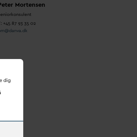
Peter Mortensen
eniorkonsulent
: +45 87 93 35 02
pm@
d
an
v
a.dk
e dig
å