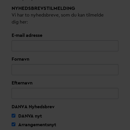
NYHEDSBREVS­TILMELDING
Vi har to nyhedsbreve, som du kan tilmelde
dig her:
E-mail adresse
Fornavn
Efternavn
DANVA Nyhedsbrev
D
AN
V
A nyt
Arrangementsnyt