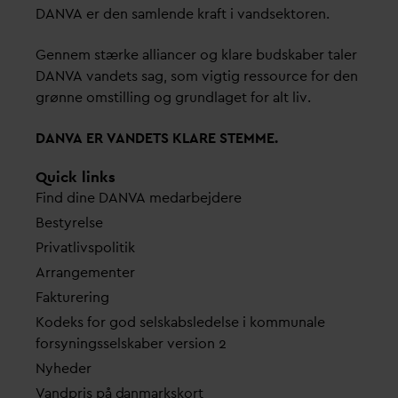
D
AN
V
A er den samlende kraft i
v
andsektoren.
Gennem stærke alliancer og klare budskaber taler
D
AN
V
A
v
andets sag, som vigtig ressource for den
grønne omstilling og grundlaget for alt liv.
D
AN
V
A ER
V
ANDETS KLARE STEMME.
Quick links
Find dine
D
AN
V
A me
d
arbejdere
Bestyrelse
Pri
v
atlivspolitik
Arrangementer
Fakturering
Kodeks for god selskabsledelse i kommunale
forsyningsselskaber version 2
Nyheder
V
andpris på
d
anmarkskort