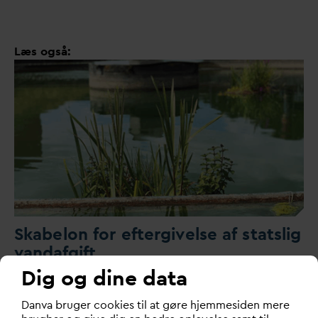
Læs også:
Skabelon for eftergivelse af statslig
v
an
d
afgift
Dig og dine data
Skabelon for eftergivelse af statslig
v
an
d
afgift
D
an
v
a bruger cookies til at gøre hjemmesiden mere