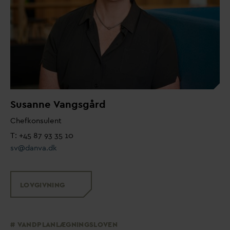
Susanne
V
angsgård
Chefkonsulent
T: +45 87 93 35 10
sv@
d
an
v
a.dk
LOVGIVNING
V
ANDPLANLÆGNINGSLOVEN