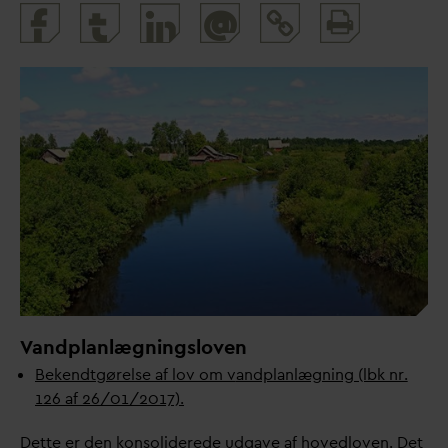
Print
@
and
share
V
andplanlægningsloven
Bekendtgørelse af lov om
v
andplanlægning (lbk nr.
126 af 26/01/2017).
Dette er den konsoliderede udgave af hovedloven. Det