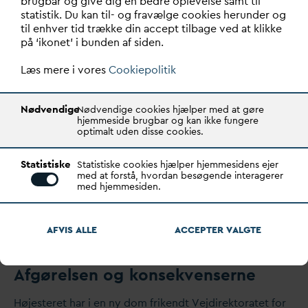
brugbar og give dig en bedre oplevelse samt til
statistik. Du kan til- og fravælge cookies herunder og
Tilslutningsbidrag i landzone og
til enhver tid trække din accept tilbage ved at klikke
på ‘ikonet’ i bunden af siden.
skønnet bebyggelsesprocent
Læs mere i vores
Cookiepolitik
Nødvendige
Nødvendige cookies hjælper med at gøre
hjemmeside brugbar og kan ikke fungere
optimalt uden disse cookies.
Statistiske
Statistiske cookies hjælper hjemmesidens ejer
med at forstå, hvordan besøgende interagerer
med hjemmesiden.
AFVIS ALLE
ACCEPTER
V
ALGTE
Højesteretsdom om vejbidrag:
Afgørelsen og konsekvenserne
Højesteret har i en ny dom frikendt Vejdirektoratet for