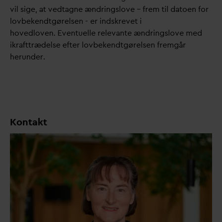
vil sige, at vedtagne ændringslove – frem til
d
atoen for
lovbekendtgørelsen - er indskrevet i
hovedloven.
Eventuelle rele
v
ante ændringslove med
ikrafttrædelse efter lovbekendtgørelsen fremgår
herunder.
Kontakt