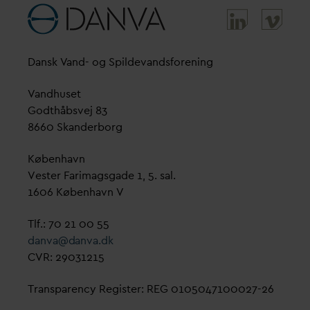
D
ansk
V
and- og Spilde
v
andsforening
V
andhuset
Godthåbsvej 83
8660 Skanderborg
København
Vester Farimagsgade 1, 5. sal.
1606 København V
Tlf.: 70 21 00 55
d
an
v
a@
d
an
v
a.dk
CVR: 29031215
Transparency Register: REG 0105047100027-26