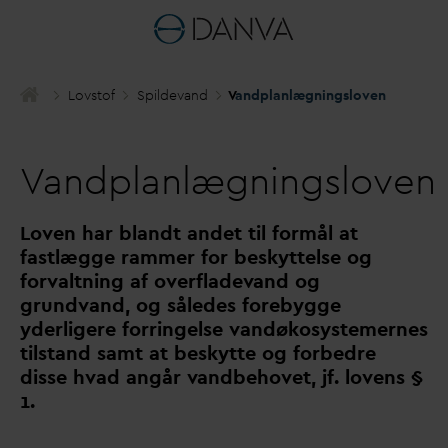
Lovstof
Spilde
v
and
V
andplanlægningsloven
V
andplanlægningsloven
Loven har blandt andet til formål at
fastlægge rammer for beskyttelse og
for
v
altning af overflade
v
and og
grund
v
and, og således forebygge
yderligere forringelse
v
andøkosystemernes
tilstand samt at beskytte og forbedre
disse h
v
ad angår
v
andbehovet, jf. lovens §
1.