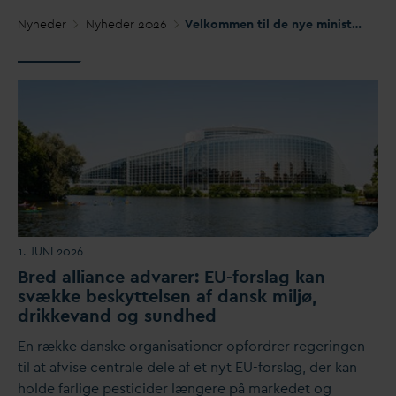
Nyheder
Nyheder 2026
Velkommen til de nye ministre – der er nok at tage fat på
1. JUNI 2026
Bred alliance ad
v
arer: EU-forslag kan
svække beskyttelsen af
d
ansk miljø,
drikke
v
and og sundhed
En række
d
anske organisationer opfordrer regeringen
til at afvise centrale dele af et nyt EU-forslag, der kan
holde farlige pesticider længere på markedet og