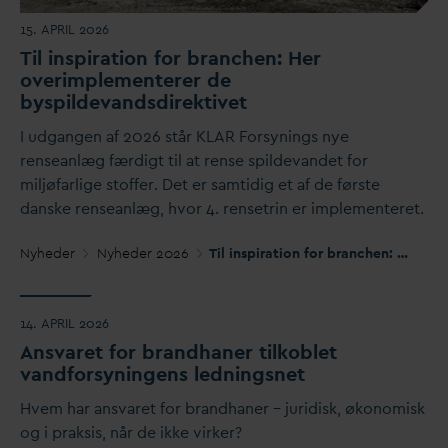
15. APRIL 2026
Til inspiration for branchen: Her
overimplementerer de
byspilde
v
andsdirektivet
I udgangen af 2026 står KLAR Forsynings nye
renseanlæg færdigt til at rense spilde
v
andet for
miljøfarlige stoffer. Det er samtidig et af de første
d
anske renseanlæg, hvor 4. rensetrin er implementeret.
Nyheder
Nyheder 2026
Til inspiration for branchen: Her overimplementerer de byspilde
14. APRIL 2026
Ans
v
aret for brandhaner tilkoblet
v
andforsyningens ledningsnet
Hvem har ans
v
aret for brandhaner – juridisk, økonomisk
og i praksis, når de ikke virker?