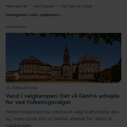
Høringss
v
ar
Høringss
v
ar
Høringss
v
ar 2026
Høringss
v
ar vedr. op
d
atering af FAQ 55 – 57 og ændring af FAQ 64 og FAQ 71 (vejledning til udledning af miljøfarlige forurenende stoffer)
26. FEBRUAR 2026
V
and i
v
algkampen: Det vil
D
AN
V
A arbejde
for ved Folketings
v
alget
Mette Frederiksen har udskrevet
v
alg til afholdelse den
24. marts 2026. Det vil
D
AN
V
A arbejde for i løbet af
v
algkampen.