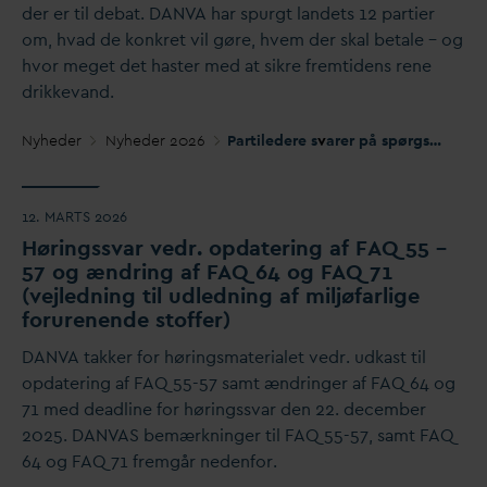
der er til debat.
D
AN
V
A har spurgt landets 12 partier
om, h
v
ad de konkret vil gøre, hvem der skal betale – og
hvor meget det haster med at sikre fremtidens rene
drikke
v
and.
Nyheder
Nyheder 2026
Partiledere s
v
arer på spørgsmål om beskyttelse af
12. MARTS 2026
Høringss
v
ar vedr. op
d
atering af
F
AQ 55 –
57 og ændring af
F
AQ 64 og
F
AQ 71
(vejledning til udledning af miljøfarlige
forurenende stoffer)
D
AN
V
A takker for høringsmaterialet vedr. udkast til
op
d
atering af FAQ 55-57 samt ændringer af FAQ 64 og
71 med deadline for høringss
v
ar den 22. december
2025.
D
AN
V
AS bemærkninger til FAQ 55-57, samt FAQ
64 og FAQ 71 fremgår nedenfor.