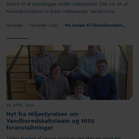
bedre til at planlægge under usikkerhed. Det
v
ar én af
hovedpointerne til årets velbesøgte
V
andforum.
Nyheder
Nyheder 2026
Fra kolera til klimaforandringer og rekruttering:
22. APRIL 2026
Nyt fra Miljøstyrelsen om
V
andberedskabsteam og NIS2
foranstaltninger
Siden starten af januar 2026 er der sket en markant