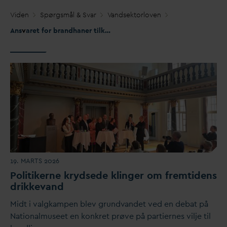
Viden
Spørgsmål & S
v
ar
V
andsektorloven
Ans
v
aret for brandhaner tilkoblet
v
andforsyningens ledningsnet
19. MARTS 2026
Politikerne krydsede klinger om fremtidens
drikke
v
and
Midt i
v
algkampen blev grund
v
andet ved en debat på
Nationalmuseet en konkret prøve på partiernes vilje til