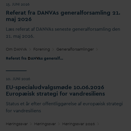
15. JUNI 2026
Referat fra
D
AN
V
As generalforsamling 21.
maj 2026
Læs referat af
D
AN
V
As seneste generalforsamling den
21. maj 2026.
Om
D
AN
V
A
Forening
Generalforsamlinger
Referat fra
D
AN
V
As generalforsamling 21. maj 2026
10. JUNI 2026
EU-specialud
v
algsmøde 10.06.2026
Europæisk strategi for
v
andresiliens
Status et år efter offentliggørelse af europæisk strategi
for
v
andresiliens
Høringss
v
ar
Høringss
v
ar
Høringss
v
ar 2026