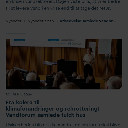
en krise i
v
andsektoren.
D
agen viste bl.a., at vi er bedre
til at levere
v
and i en krise end til at tage det retur.
Nyheder
Nyheder 2026
Kriseøvelse samlede
v
andbranchen
30. APRIL 2026
Fra kolera til
klimaforandringer og rekruttering:
V
andforum samlede fuldt hus
Usikkerheden bliver ikke mindre, og sektoren skal blive