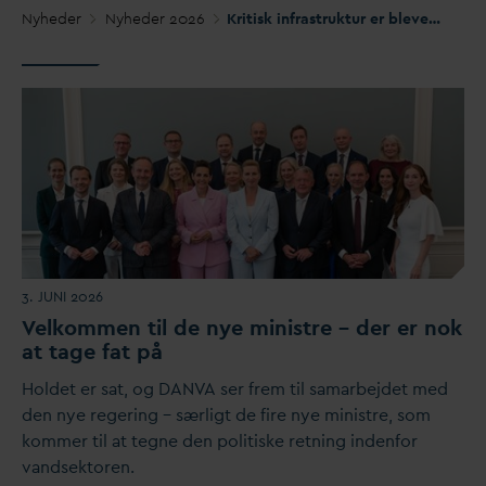
Nyheder
Nyheder 2026
Kritisk infrastruktur er blevet geopolitik, men
3. JUNI 2026
V
elkommen til de nye ministre – der er nok
at tage fat på
Holdet er sat, og
D
AN
V
A ser frem til samarbejdet med
den nye regering – særligt de fire nye ministre, som
kommer til at tegne den politiske retning indenfor
v
andsektoren.