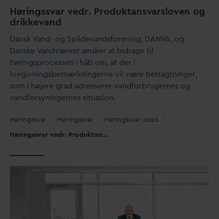
Høringss
v
ar vedr. Produktans
v
arsloven og
drikke
v
and
D
ansk
V
and- og Spilde
v
andsforening,
D
AN
V
A, og
D
anske
V
andværker ønsker at bidrage til
høringsprocessen i håb om, at der i
lovgivningsbemærkningerne vil være betragtninger,
som i højere grad adresserer
v
andforbrugernes og
v
andforsyningernes situation.
Høringss
v
ar
Høringss
v
ar
Høringss
v
ar 2026
Høringss
v
ar vedr. Produktans
v
arsloven og drikke
v
and