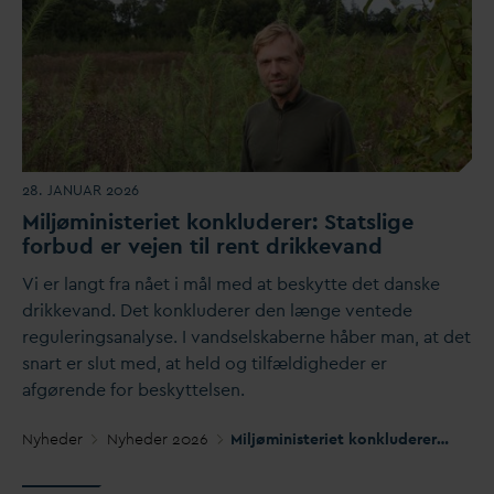
28. JANUAR 2026
Miljøministeriet konkluderer: Statslige
forbud er vejen til rent drikke
v
and
Vi er langt fra nået i mål med at beskytte det
d
anske
drikke
v
and. Det konkluderer den længe ventede
reguleringsanalyse. I
v
andselskaberne håber man, at det
snart er slut med, at held og tilfældigheder er
afgørende for beskyttelsen.
Nyheder
Nyheder 2026
Miljøministeriet konkluderer: Statslige forbud er vejen til rent drikke