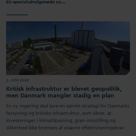
EU-specialud
v
algsmøde 10.06.2026 Europæisk strategi for
v
andr
3. JUNI 2026
Kritisk infrastruktur er blevet geopolitik,
men
D
anmark mangler stadig en plan
En ny regering skal lave en samlet strategi for
D
anmarks
forsyning og kritiske infrastruktur, som sikrer, at
investeringer i klimatilpasning, grøn omstilling og
sikkerhed ikke bremses af snævre effektiviseringskrav