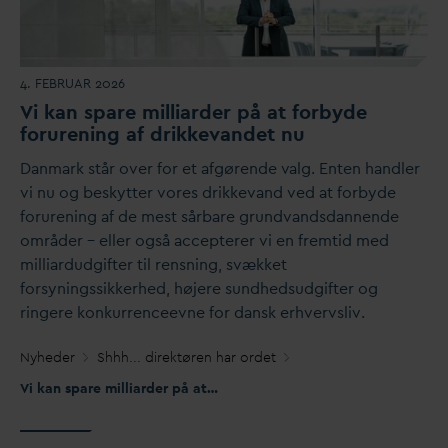
4. FEBRUAR 2026
Vi kan spare milliarder på at forbyde
forurening af drikke
v
andet nu
D
anmark står over for et afgørende
v
alg. Enten handler
vi nu og beskytter vores drikke
v
and ved at forbyde
forurening af de mest sårbare grund
v
ands
d
annende
områder – eller også accepterer vi en fremtid med
milliardudgifter til rensning, svækket
forsyningssikkerhed, højere sundhedsudgifter og
ringere konkurrenceevne for
d
ansk erhvervsliv.
Nyheder
Shhh... direktøren har ordet
Vi kan spare milliarder på at forbyde forurening af drikke
v
andet