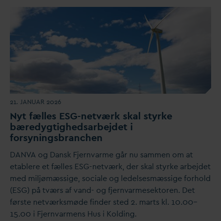
21. JANUAR 2026
Nyt fælles ESG-netværk skal styrke
bæredygtighedsarbejdet i
forsyningsbranchen
D
AN
V
A og
D
ansk Fjern
v
arme går nu sammen om at
etablere et fælles ESG-netværk, der skal styrke arbejdet
med miljømæssige, sociale og ledelsesmæssige forhold
(ESG) på tværs af
v
and- og fjern
v
armesektoren. Det
første netværksmøde finder sted 2. marts kl. 10.00–
15.00 i Fjern
v
armens Hus i Kolding.