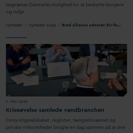
begrænse
D
anmarks mulighed for at beskytte borgere
og miljø
Nyheder
Nyheder 2026
Bred alliance ad
v
arer: EU-forslag kan svække beskyttelsen af
7. MAJ 2026
Kriseøvelse samlede
v
andbranchen
Forsyningsselskaber, regioner, fængselsvæsnet og
pri
v
ate virksomheder brugte en
d
ag sammen på at øve