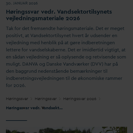
30. JANUAR 2026
Høringss
v
ar vedr.
V
andsektortilsynets
vejledningsmateriale 2026
Tak for det fremsendte høringsmateriale. Det er meget
positivt, at
V
andsektortilsynet hvert år udsender en
vejledning med henblik på at gøre indberetningen
lettere for
v
andselskaberne. Det er imidlertid vigtigt, at
en så
d
an vejledning er så oplysende og retvisende som
muligt.
D
AN
V
A og
D
anske
V
andværker (DVV) har på
den baggrund nedenstående bemærkninger til
indberetningsvejledningen til de økonomiske rammer
for 2026.
Høringss
v
ar
Høringss
v
ar
Høringss
v
ar 2026
Høringss
v
ar vedr.
V
andsektortilsynets vejledningsmateriale 2026