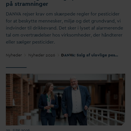
på stramninger
D
AN
V
A rejser krav om skærpede regler for pesticider
for at beskytte mennesker, miljø og det grund
v
and, vi
indvinder til drikke
v
and. Det sker i lyset af alarmerende
tal om overtrædelser hos virksomheder, der håndterer
eller sælger pesticider.
Nyheder
Nyheder 2026
D
AN
V
A: Salg af ulovlige pesticider kalder på stramninger
29. JUNI 2026