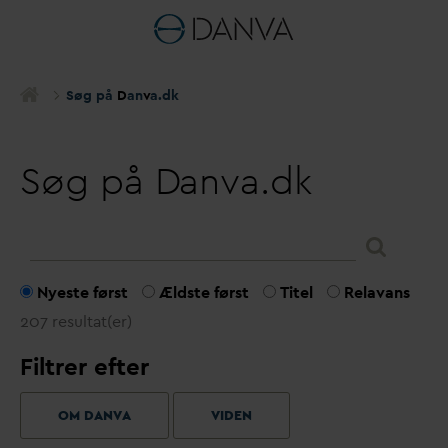
Søg på
D
an
v
a.dk
Søg på
D
anva.dk
Nyeste først
Ældste først
Titel
Relavans
207 resultat(er)
Filtrer efter
OM DANVA
VIDEN