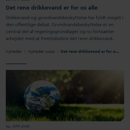
Det rene drikke
v
and er for os alle
Drikke
v
and og grund
v
andsbeskyttelse har fyldt meget i
den offentlige debat. Grund
v
andsbeskyttelse er en
central del af regeringsgrundlaget og nu fortsætter
arbejdet med at fremtidssikre det rene drikke
v
and.
Nyheder
Nyheder 2026
Det rene drikke
v
and er for os alle
24. JUNI 2026