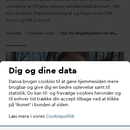
udvidelse af Miljøstyrelsens
v
andberedskabsteam, der
bl.a. forestår implementering af og tilsyn med CER-
loven og NIS 2-loven.
Nyheder
Nyheder 2026
Nyt fra Miljøstyrelsen om
V
andberedskabsteam og NIS2 foranstaltninger
Dig og dine data
D
an
v
a bruger cookies til at gøre hjemmesiden mere
brugbar og give dig en bedre oplevelse samt til
statistik. Du kan til- og fravælge cookies herunder og
til enhver tid trække din accept tilbage ved at klikke
på ‘ikonet’ i bunden af siden.
15. APRIL 2026
D
AN
V
A i samarbejde med
D
anske
Læs mere i vores
Cookiepolitik
Naturparker om at sikre grund
v
andet