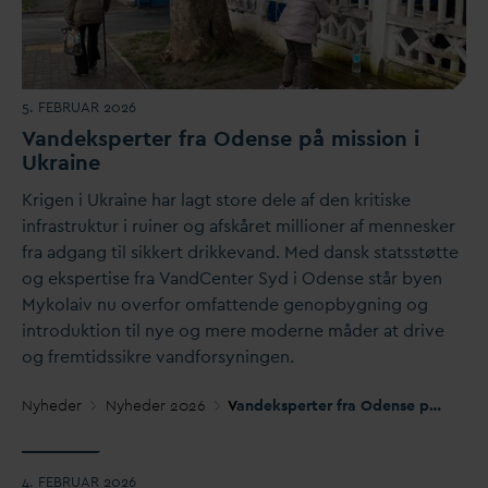
5. FEBRUAR 2026
V
andeksperter fra Odense på mission i
Ukraine
Krigen i Ukraine har lagt store dele af den kritiske
infrastruktur i ruiner og afskåret millioner af mennesker
fra adgang til sikkert drikke
v
and. Med
d
ansk statsstøtte
og ekspertise fra
V
andCenter Syd i Odense står byen
Mykolaiv nu overfor omfattende genopbygning og
introduktion til nye og mere moderne måder at drive
og fremtidssikre
v
andforsyningen.
Nyheder
Nyheder 2026
V
andeksperter fra Odense på mission i Ukraine
4. FEBRUAR 2026