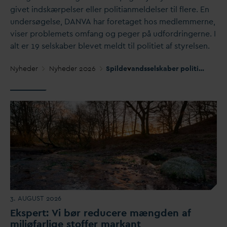
givet indskærpelser eller politianmeldelser til flere. En
undersøgelse,
D
AN
V
A har foretaget hos medlemmerne,
viser problemets omfang og peger på udfordringerne. I
alt er 19 selskaber blevet meldt til politiet af styrelsen.
Nyheder
Nyheder 2026
Spilde
v
andsselskaber politianmeldes af Miljøstyrelsen
3. AUGUST 2026
Ekspert: Vi bør reducere mængden af
miljøfarlige stoffer markant