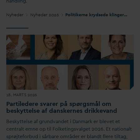
handling.
Nyheder
Nyheder 2026
Politikerne krydsede klinger om fremtidens drikke
18. MARTS 2026
P
artiledere s
v
arer på spørgsmål om
beskyttelse af
d
anskernes drikke
v
and
Beskyttelse af grund
v
andet i
D
anmark er blevet et
centralt emne op til Folketings
v
alget 2026. Et nationalt
sprøjteforbud i sårbare områder er blandt flere tiltag,