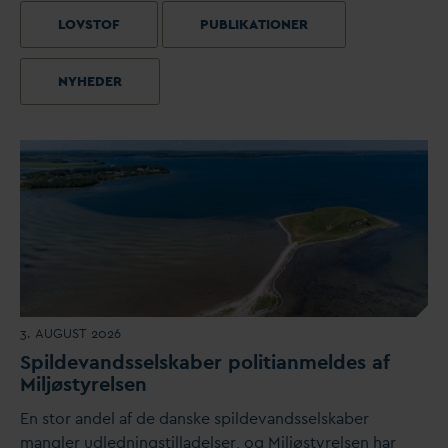
LOVSTOF
PUBLIKATIONER
NYHEDER
3. AUGUST 2026
Spilde
v
andsselskaber politianmeldes af
Miljøstyrelsen
En stor andel af de
d
anske spilde
v
andsselskaber
mangler udledningstilladelser, og Miljøstyrelsen har