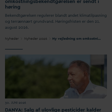
omkostningsbekendtgørelsen er sendt i
høring
Bekendtgørelsen regulerer blandt andet klimatilpasning
og terrænnært grund
v
and. Høringsfristen er den 21.
august 2026.
Nyheder
Nyheder 2026
Ny vejledning om omkostningsbekendtgørelsen er sendt i høring
30. JUNI 2026
D
AN
V
A: Salg af ulovlige pesticider kalder