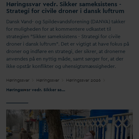
Høringss
v
ar vedr. Sikker sameksistens -
Strategi for civile droner i
d
ansk luftrum
D
ansk
V
and- og Spilde
v
andsforening (
D
AN
V
A) takker
for muligheden for at kommentere udkastet til
strategien ”Sikker sameksistens - Strategi for civile
droner i
d
ansk luftrum”. Det er vigtigt at have fokus på
droner og indføre en strategi, der sikrer, at dronerne
anvendes på en nyttig måde, samt sørger for, at der
ikke opstår konflikter og uhensigtsmæssigheder.
Høringss
v
ar
Høringss
v
ar
Høringss
v
ar 2026
Høringss
v
ar vedr. Sikker sameksistens - Strategi for civile droner i