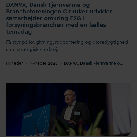
D
AN
V
A,
D
ansk
F
jern
v
arme og
Brancheforeningen Cirkulær udvider
samarbejdet omkring ESG i
forsyningsbranchen med en fælles
tema
d
ag
Få styr på lovgivning, rapportering og bæredygtighed
som strategisk værktøj.
Nyheder
Nyheder 2026
D
AN
V
A,
D
ansk Fjern
v
arme og Brancheforeningen Cirkulær udvider samarbejdet omkring ESG i forsyningsbranchen med en fælles tema