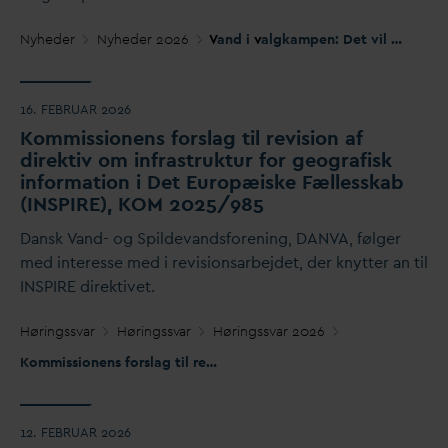
Nyheder
Nyheder 2026
V
and i
v
algkampen: Det vil
D
AN
V
A 
16. FEBRUAR 2026
Kommissionens forslag til revision af
direktiv om infrastruktur for geografisk
information i Det Europæiske
F
ællesskab
(INSPIRE), KOM 2025/985
D
ansk
V
and- og Spilde
v
andsforening,
D
AN
V
A, følger
med interesse med i revisionsarbejdet, der knytter an til
INSPIRE direktivet.
Høringss
v
ar
Høringss
v
ar
Høringss
v
ar 2026
Kommissionens forslag til revision af direktiv om infrastruktur for geografisk information i Det Europæiske Fællesskab (INSPIRE), KOM 2025/985
12. FEBRUAR 2026