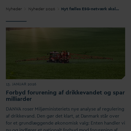
Nyheder
Nyheder 2026
Nyt fælles ESG-netværk skal styrke bæredygtighedsarbejdet i forsyningsbranchen
13. JANUAR 2026
Forbyd forurening af drikke
v
andet og spar
milliarder
D
AN
V
A roser Miljøministeriets nye analyse af regulering
af drikke
v
and. Den gør det klart, at
D
anmark står over
for et grundlæggende økonomisk
v
alg: Enten handler vi
nu og indfører et nationalt forbud mod forurening af