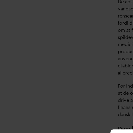
De abs
v
andse
rensea
fordi d
om at 
spilde
medici
produc
anvend
etabler
allered
For in
at de 
drive a
finansi
d
ansk 
D
ans