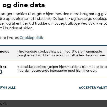
 og dine data
de
v
andsdirektivet medfører, at alle renseanlæg senest i
kal være 100% energineutrale. Med en netto-
 bruger cookies til at gøre hjemmesiden mere brugbar og giv
re oplevelse samt til statistik. Du kan til- og fravælge cookies
rsyningsgrad på 77,3% (
V
and i Tal 2022) er
d
anske
er og til enhver tid trække din accept tilbage ved at klikke p
nlæg godt på vej allerede og erfaringer og teknologi,
t’ i bunden af siden.
in Denmark.
ere i vores
Cookiepolitik
dne ændringer til krav til
gsstoffjernelse
ndige
Nødvendige cookies hjælper med at gøre hjemmeside
målet om næringsstoffjernelse har været en af de
brugbar og kan ikke fungere optimalt uden disse cookies.
naster i forhandlingerne. Kommissionen lagde i sit
 op til en væsentlig stramning, men det ser ud til, at
tiske
Statistiske cookies hjælper hjemmesidens ejer med at forst
nder på en forholdsvis beskeden opstramning.
hvordan besøgende interagerer med hjemmesiden.
t har derfor resulteret i beskedne ændringer af de
le kravværdier, der for fosfor er endt på 0,7 mg/l for
FVIS ALLE
ACCEPTER
V
ALGT
mellem 10.000 og 150.000 p.e. og 0,5 mg/l for
over 150.000 p.e. For kvælstof er de tils
v
arende tal 10
g/l.