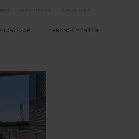
RING
D
AN
V
A STRATEGI
ÅRSBERETNING
RINGSS
V
AR
ARRANGEMENTER