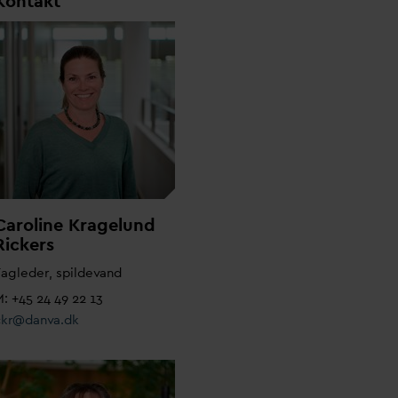
Kontakt
Caroline Kragelund
Rickers
agleder, spilde
v
and
: +45 24 49 22 13
ckr@
d
an
v
a.dk