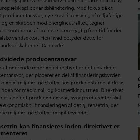
yeste byspilde
v
andsdirektiv markerer starten på en ny
europæisk spilde
v
andshåndtering. Med fokus på et
t producentans
v
ar, nye krav til rensning af miljøfarlige
r, og en skubben mod energineutralitet, tegner
ivet konturerne af en mere bæredygtig fremtid for den
æiske
v
andsektor. Men h
v
ad betyder dette for
v
andsselskaberne i
D
anmark?
udvidede producentansvar
olutionerende ændring i direktivet er det udvidede
entans
v
ar, der placerer en del af finansieringsbyrden
sning af miljøfarlige stoffer hos producenterne af disse
 inden for medicinal- og kosmetikindustrien. Direktivet
F
er et udvidet producentans
v
ar, hvor producenter skal
 økonomisk til finansieringen af det 4. rensetrin, der
M
erne miljøfarlige stoffer fra spilde
v
andet.
nsetrin kan finansieres inden direktivet er
ementeret