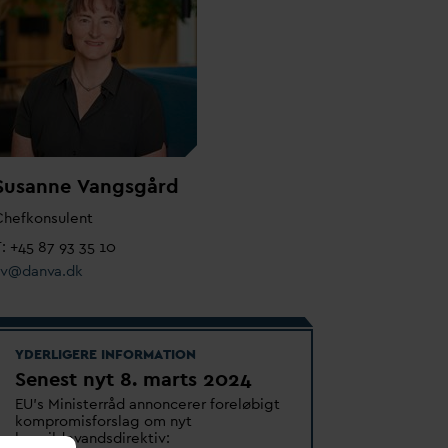
Susanne
V
angsgård
Chefkonsulent
: +45 87 93 35 10
sv@
d
an
v
a.dk
YDERLIGERE INFORMATION
Senest nyt 8. marts 2024
EU’s Ministerråd annoncerer foreløbigt
kompromisforslag om nyt
byspilde
v
andsdirektiv: