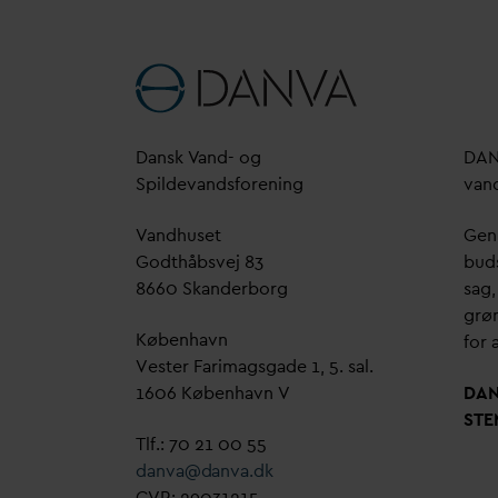
D
ansk
V
and- og
D
A
Spilde
v
andsforening
v
an
V
andhuset
Genn
Godthåbsvej 83
bud
8660 Skanderborg
sag,
grøn
København
for a
Vester Farimagsgade 1, 5. sal.
1606 København V
D
A
STE
Tlf.: 70 21 00 55
d
an
v
a@
d
an
v
a.dk
CVR: 29031215