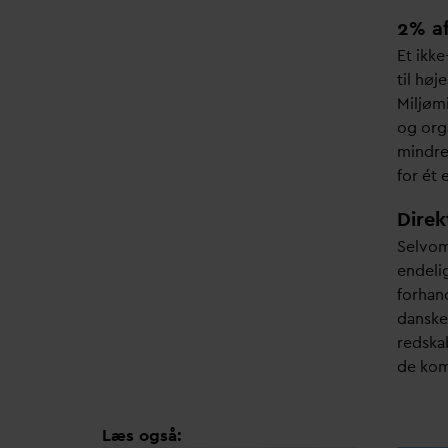
2% a
Et ikk
til høj
Miljømi
og orga
mindre
for ét 
Direk
Selvom 
endelig
forhan
d
ansk
redska
de kom
Læs også: