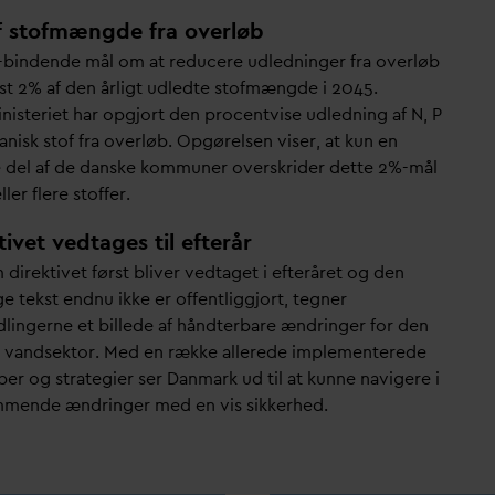
f stofmængde fra overløb
e-bindende mål om at reducere udledninger fra overløb
est 2% af den årligt udledte stofmængde i 2045.
nisteriet har opgjort den procentvise udledning af N, P
nisk stof fra overløb. Opgørelsen viser, at kun en
 del af de
d
anske kommuner overskrider dette 2%-mål
eller flere stoffer.
tivet vedtages til efterår
direktivet først bliver vedtaget i efteråret og den
e tekst endnu ikke er offentliggjort, tegner
dlingerne et billede af håndterbare ændringer for den
e
v
andsektor. Med en række allerede implementerede
ber og strategier ser
D
anmark ud til at kunne navigere i
mende ændringer med en vis sikkerhed.