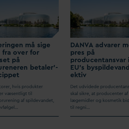
ringen må sige
D
AN
V
A ad
v
arer 
t fra over for
pres på
set på
producentans
v
ar 
ureneren betaler'-
EU’s byspilde
v
and
cippet
ektiv
torer, hvis produkter
Det udvidede producentan
r væsentligt til
skal sikre, at producenter af
orurening af spilde
v
andet,
lægemidler og kosmetik bi
lvfølgel…
til regni…