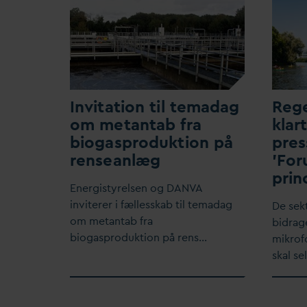
Invitation til tema
d
ag
Rege
om metantab fra
klar
biogasproduktion på
pres
renseanlæg
'For
prin
Energistyrelsen og
D
AN
V
A
inviterer i fællesskab til tema
d
ag
De sek
om metantab fra
bidrage
biogasproduktion på rens…
mikrof
skal se