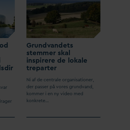
mod
Grund
v
andets
stemmer skal
i
inspirere de lokale
sdir
treparter
​Ni af de centrale organisationer,
der passer på vores grund
v
and,
s
v
ar
kommer i en ny video med
konkrete…
drager