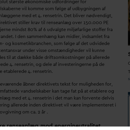
olut største økonomiske udfordringer for
lskaberne vil komme som følge af udbygningen af
nlæggene med et 4. rensetrin. Det bliver nødvendigt,
irektivet stiller krav til renseanlæg over 150.000 PE
fjerne mindst 80% af 6 ud
v
algte miljøfarlige stoffer fra
v
andet.
I den sammenhæng kan midler, indsamlet fra
n- og kosmetikbranchen, som følge af det udvidede
entans
v
ar under visse omstændigheder vil kunne
es til at dække både driftsomkostninger på allerede
ede 4. rensetrin, og dele af investeringerne på de
e etablerede 4. rensetrin.
T
deværende åbner direktivets tekst for muligheden for,
omfattede
v
andselskaber kan tage fat på at etablere og
nlæg med et 4. rensetrin i det man kan forvente delvis
ering allerede inden direktivet vil være implementeret i
lovgivning om ca. 2 år .
ke renseanlæg mod energineutralitet