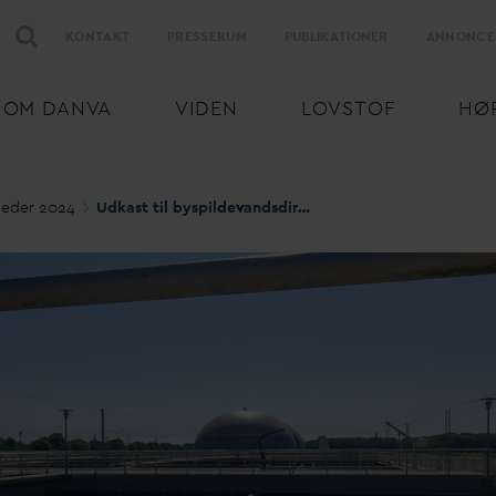
KONTAKT
PRESSERUM
PUBLIKATIONER
ANNONCE
OM
D
AN
V
A
VIDEN
LOVSTOF
HØ
eder 2024
Udkast til byspilde
v
andsdirektiv åbner allerede nu for 4. rensetrin