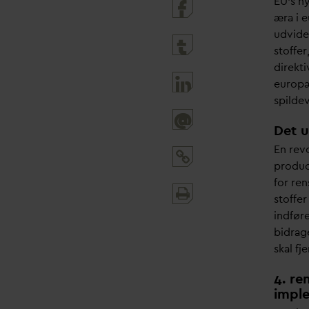
EU's n
æra i 
udvide
stoffe
direkt
europ
spilde
@
Det 
En rev
produc
for ren
Print
stoffer
and
indfør
share
bidrage
skal fj
4. re
impl