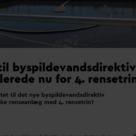
il byspildevandsdirektiv
lerede nu for 4. rensetri
et til det nye byspilde
v
andsdirektiv
ke renseanlæg med 4. rensetrin?