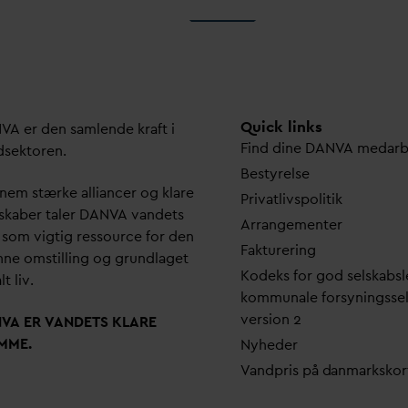
Quick links
N
V
A er den samlende kraft i
Find dine
D
AN
V
A me
d
ar
dsektoren.
Bestyrelse
em stærke alliancer og klare
Pri
v
atlivspolitik
skaber taler
D
AN
V
A
v
andets
Arrangementer
 som vigtig ressource for den
Fakturering
ne omstilling og grundlaget
Kodeks for god selskabsl
lt liv.
kommunale forsyningsse
version 2
N
V
A ER
V
ANDETS KLARE
MME.
Nyheder
V
andpris på
d
anmarkskor