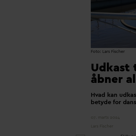
Foto: Lars Fischer
Udkast t
åbner al
H
v
ad kan udkast
betyde for
d
ans
07. marts 2024
Lars Fischer