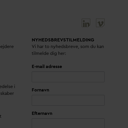
NYHEDSBREVS­TILMELDING
bejdere
Vi har to nyhedsbreve, som du kan
tilmelde dig her:
E-mail adresse
edelse i
Fornavn
lskaber
Efternavn
t