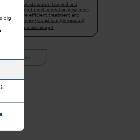
Urban wastewater: Council and
Parliament reach a deal on new rules
for more efficient treatment and
e dig
monitoring - Consilium (europa.eu)
Kompromisforslaget
å
SPILDE
V
AND
å,
E