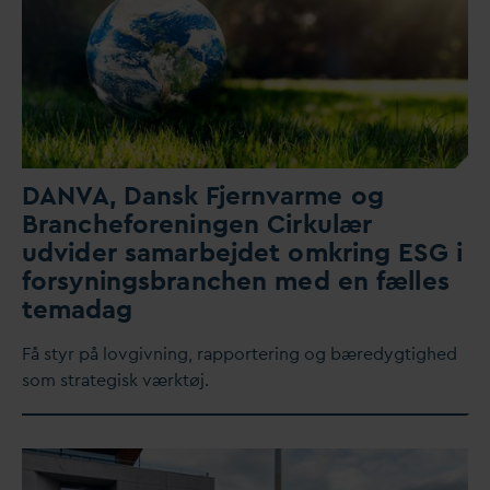
D
AN
V
A,
D
ansk
F
jern
v
arme og
Brancheforeningen Cirkulær
udvider samarbejdet omkring ESG i
forsyningsbranchen med en fælles
tema
d
ag
Få styr på lovgivning, rapportering og bæredygtighed
som strategisk værktøj.