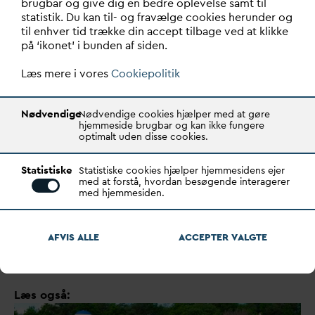
brugbar og give dig en bedre oplevelse samt til
statistik. Du kan til- og fravælge cookies herunder og
til enhver tid trække din accept tilbage ved at klikke
på ‘ikonet’ i bunden af siden.
Læs mere i vores
Cookiepolitik
Nødvendige
Nødvendige cookies hjælper med at gøre
hjemmeside brugbar og kan ikke fungere
optimalt uden disse cookies.
Læs
D
ANSK
V
AND februar 2024
Statistiske
Statistiske cookies hjælper hjemmesidens ejer
med at forstå, hvordan besøgende interagerer
med hjemmesiden.
LEDELSE
AFVIS ALLE
ACCEPTER
V
ALGTE
Læs også: