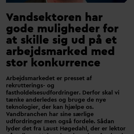
V
andsektoren har
gode muligheder for
at skille sig ud på et
arbejdsmarked med
stor konkurrence
Arbejdsmarkedet er presset af
rekrutterings- og
fastholdelsesudfordringer. Derfor skal vi
tænke anderledes og bruge de nye
teknologier, der kan hjælpe os.
V
andbranchen har sine særlige
udfordringer men også fordele. Så
d
an
lyder det fra Laust Høge
d
ahl, der er lektor