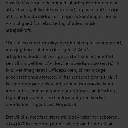
en attraktiv grøn virksomhed, at arbejdsforholdene er
attraktive og fleksible (hvis de er), og man skal forsøge
at fastholde de ældre lidt længere. Samtidig er der en
vis mulighed for rekruttering af udenlandsk
arbejdskraft.
”Der tales meget om skyggesider af digitalisering og AI,
men jeg hører til dem der siger, at AI på
arbejdsmarkedet bliver lige så stort som internettet.
Det vil simpelthen påvirke alle arbejdsprocesser. Når AI
fx bliver integreret i Officepakken, bliver mange
processer endnu lettere. Vi har sensorer overalt, så vi
får enormt mange
d
ata ind, som AI kan trække langt
mere ud af, end man gør nu. Algoritmer kan håndtere
big
d
ata problemet. Vi har foreløbig kun kradset i
overfladen,” siger Laust Høge
d
ahl.
Det vil bl.a. medføre store miljøgevinster for sektoren.
AI og IoT har enormt potentiale og kan bruges til at