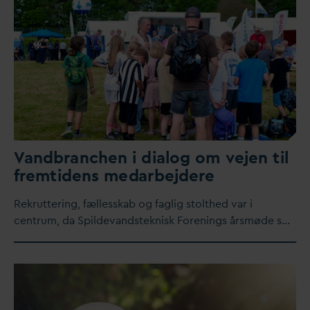
V
andbranchen i dialog om vejen til
fremtidens me
d
arbejdere
Rekruttering, fællesskab og faglig stolthed
v
ar i
centrum,
d
a Spilde
v
andsteknisk Forenings årsmøde s…