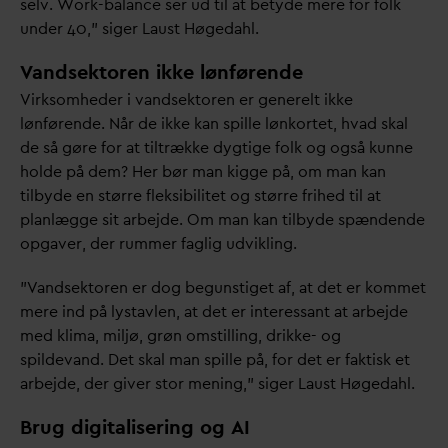
selv. Work-balance ser ud til at betyde mere for folk
under 40,” siger Laust Høge
d
ahl.
V
andsektoren ikke lønførende
Virksomheder i
v
andsektoren er generelt ikke
lønførende. Når de ikke kan spille lønkortet, h
v
ad skal
de så gøre for at tiltrække dygtige folk og også kunne
holde på dem? Her bør man kigge på, om man kan
tilbyde en større fleksibilitet og større frihed til at
planlægge sit arbejde. Om man kan tilbyde spændende
opgaver, der rummer faglig udvikling.
”
V
andsektoren er dog begunstiget af, at det er kommet
mere ind på lystavlen, at det er interessant at arbejde
med klima, miljø, grøn omstilling, drikke- og
spilde
v
and. Det skal man spille på, for det er faktisk et
arbejde, der giver stor mening,” siger Laust Høge
d
ahl.
Brug digitalisering og AI