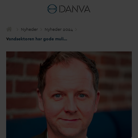
Nyheder
Nyheder 2024
V
andsektoren har gode muligheder for at skille sig ud på et arbejdsmarked med stor konkurrence