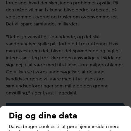
forudsige, h
v
ad der sker, inden problemet opstår. På
den måde vil man fx kunne blive bedre forberedt på
voldsomme skybrud og trusler om oversvømmelser.
Det vil spare samfundet milliarder.
”Det er jo
v
anvittigt spændende, og det skal
v
andbranchen spille på i forhold til rekruttering. Hvis
man investerer i det, bliver det spændende og fagligt
interessant. Jeg tror ikke nogen ans
v
arlige vil sidde og
sige nej til at være med til at løse store miljøproblemer.
Og vi kan se i vores undersøgelser, at de unge
kandi
d
ater gerne vil være med til at løse store
samfundsudfordringer som miljø og den grønne
omstilling,” siger Laust Høge
d
ahl.
Dig og dine data
D
an
v
a bruger cookies til at gøre hjemmesiden mere