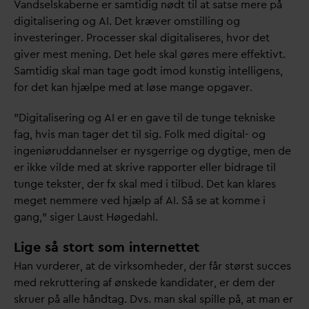
V
andselskaberne er samtidig nødt til at satse mere på
digitalisering og AI. Det kræver omstilling og
investeringer. Processer skal digitaliseres, hvor det
giver mest mening. Det hele skal gøres mere effektivt.
Samtidig skal man tage godt imod kunstig intelligens,
for det kan hjælpe med at løse mange opgaver.
”Digitalisering og AI er en gave til de tunge tekniske
fag, hvis man tager det til sig. Folk med digital- og
ingeniørud
d
annelser er nysgerrige og dygtige, men de
er ikke vilde med at skrive rapporter eller bidrage til
tunge tekster, der fx skal med i tilbud. Det kan klares
meget nemmere ved hjælp af AI. Så se at komme i
gang,” siger Laust Høge
d
ahl.
Lige så stort som internettet
Han vurderer, at de virksomheder, der får størst succes
med rekruttering af ønskede kandi
d
ater, er dem der
skruer på alle håndtag. Dvs. man skal spille på, at man er