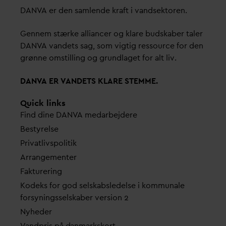
D
AN
V
A er den samlende kraft i
v
andsektoren.
Gennem stærke alliancer og klare budskaber taler
D
AN
V
A
v
andets sag, som vigtig ressource for den
grønne omstilling og grundlaget for alt liv.
D
AN
V
A ER
V
ANDETS KLARE STEMME.
Quick links
Find dine
D
AN
V
A me
d
arbejdere
Bestyrelse
Pri
v
atlivspolitik
Arrangementer
Fakturering
Kodeks for god selskabsledelse i kommunale
forsyningsselskaber version 2
Nyheder
V
andpris på
d
anmarkskort