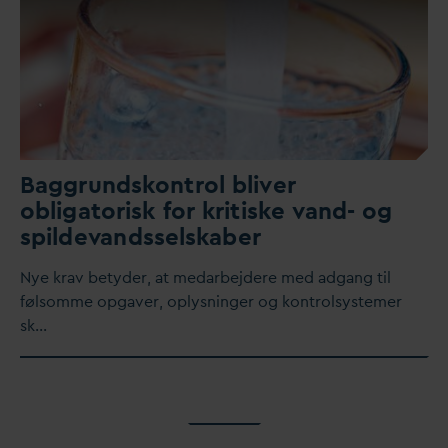
Baggrundskontrol bliver
obligatorisk for kritiske
v
and- og
spilde
v
andsselskaber
Nye krav betyder, at me
d
arbejdere med adgang til
følsomme opgaver, oplysninger og kontrolsystemer
sk…