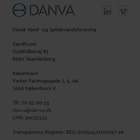
D
ansk
V
and- og Spilde
v
andsforening
V
andhuset
Godthåbsvej 83
8660 Skanderborg
København
Vester Farimagsgade 1, 5. sal.
1606 København V
Tlf.: 70 21 00 55
d
an
v
a@
d
an
v
a.dk
CVR: 29031215
Transparency Register: REG 0105047100027-26