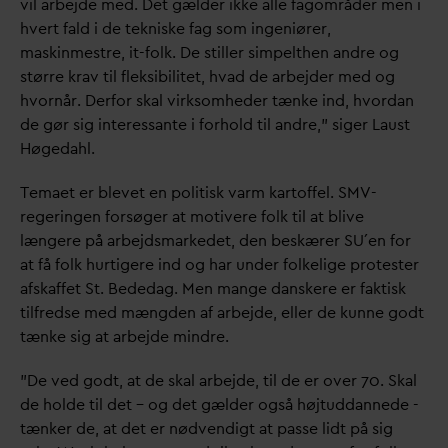
vil arbejde med. Det gælder ikke alle fagområder men i
hvert fald i de tekniske fag som ingeniører,
maskinmestre, it-folk. De stiller simpelthen andre og
større krav til fleksibilitet, h
v
ad de arbejder med og
hvornår. Derfor skal virksomheder tænke ind, hvor
d
an
de gør sig interessante i forhold til andre,” siger Laust
Høge
d
ahl.
Temaet er blevet en politisk
v
arm kartoffel. SMV-
regeringen forsøger at motivere folk til at blive
længere på arbejdsmarkedet, den beskærer SU´en for
at få folk hurtigere ind og har under folkelige protester
afskaffet St. Bede
d
ag. Men mange
d
anskere er faktisk
tilfredse med mængden af arbejde, eller de kunne godt
tænke sig at arbejde mindre.
”De ved godt, at de skal arbejde, til de er over 70. Skal
de holde til det – og det gælder også højtud
d
annede -
tænker de, at det er nødvendigt at passe lidt på sig