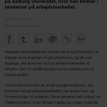
på Aalborg Universitet, hvor han forsker i
tendenser på arbejdsmarkedet.
06. februar 2024
Jesper With, Journalist
Print
@
and
share
Manglen på arbejdskraft skyldes først og fremmest, at
mange store årgange vil gå på pension, og de nye
årgange, der kommer ind på arbejdsmarkedet, er
mindre. Det vil
v
andbranchen kunne mærke som så
mange andre.
”Oveni det kommer så, at de nye generationer, der
kommer ind på arbejdsmarkedet, har andre krav og
forventninger til arbejdet. De er generelt set vokset op
i højkonjunktur, hvor de kan vælge og vrage, h
v
ad de