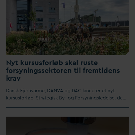
Nyt kursusforløb skal ruste
forsyningssektoren til fremtidens
krav
D
ansk Fjern
v
arme,
D
AN
V
A og
D
AC lancerer et nyt
kursusforløb, Strategisk By- og Forsyningsledelse, de…