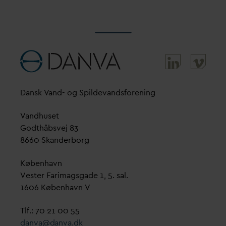
D
ansk
V
and- og Spilde
v
andsforening
V
andhuset
Godthåbsvej 83
8660 Skanderborg
København
Vester Farimagsgade 1, 5. sal.
1606 København V
Tlf.: 70 21 00 55
d
an
v
a@
d
an
v
a.dk