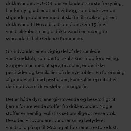
drikke
v
andet. HOFOR, der er landets største forsyning,
har for nylig udsendt en hvidbog, som beskriver de
stigende problemer med at skaffe tilstrækkeligt rent
drikke
v
and til Hovedstadsområdet. Om 15 år vil
v
andselskabet mangle drikke
v
and i en mængde
s
v
arende til hele Odense Kommune.
Grund
v
andet er en vigtig del af det samlede
v
andkredsløb, som derfor skal sikres mod forurening.
Stopper man med at sprøjte æbler, er der ikke
pesticider og kemikalier på de nye æbler. En forurening
af grund
v
and med pesticider, kemikalier og nitrat vil
derimod være i kredsløbet i mange år.
Det er både dyrt, energikrævende og besværligt at
fjerne forurenende stoffer fra drikke
v
andet. Nogle
stoffer er nemlig realistisk set umulige at rense væk.
Desuden vil a
v
anceret
v
andrensning betyde et
v
andspild på op til 20% og et forurenet restprodukt.