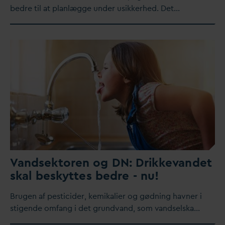
bedre til at planlægge under usikkerhed. Det…
V
andsektoren og DN: Drikke
v
andet
skal beskyttes bedre - nu!
Brugen af pesticider, kemikalier og gødning havner i
stigende omfang i det grund
v
and, som
v
andselska…