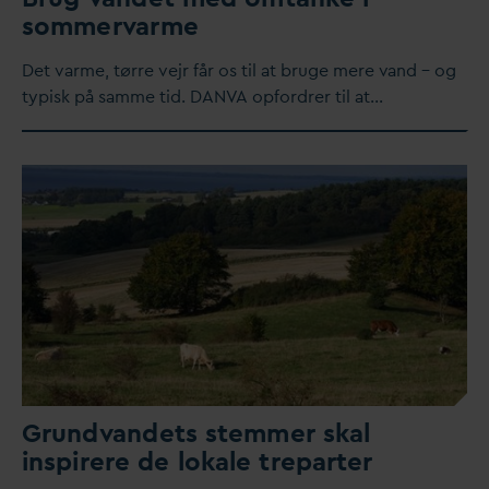
sommer
v
arme
Det
v
arme, tørre vejr får os til at bruge mere
v
and – og
typisk på samme tid.
D
AN
V
A opfordrer til at…
Grund
v
andets stemmer skal
inspirere de lokale treparter