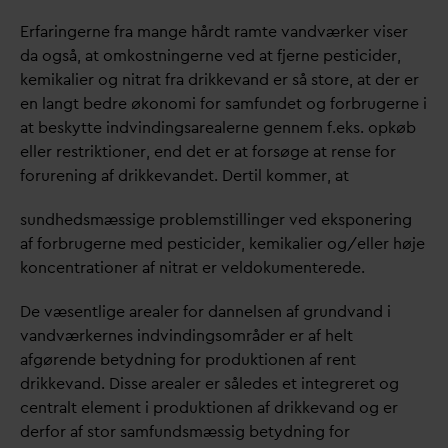
Erfaringerne fra mange hårdt ramte
v
andværker viser
d
a også, at omkostningerne ved at fjerne pesticider,
kemikalier og nitrat fra drikke
v
and er så store, at der er
en langt bedre økonomi for samfundet og forbrugerne i
at beskytte indvindingsarealerne gennem f.eks. opkøb
eller restriktioner, end det er at forsøge at rense for
forurening af drikke
v
andet. Dertil kommer, at
sundhedsmæssige problemstillinger ved eksponering
af forbrugerne med pesticider, kemikalier og/eller høje
koncentrationer af nitrat er veldokumenterede.
De væsentlige arealer for
d
annelsen af grund
v
and i
v
andværkernes indvindingsområder er af helt
afgørende betydning for produktionen af rent
drikke
v
and. Disse arealer er således et integreret og
centralt element i produktionen af drikke
v
and og er
derfor af stor samfundsmæssig betydning for