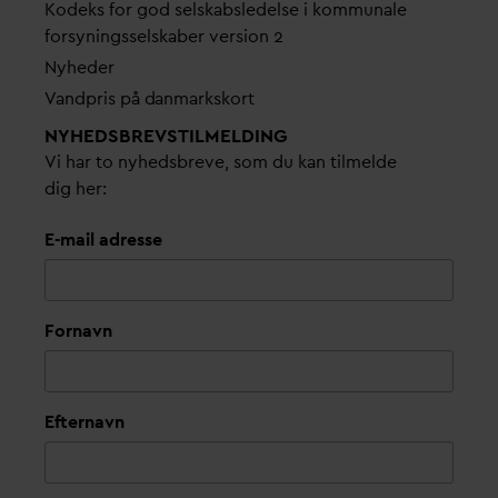
Kodeks for god selskabsledelse i kommunale
forsyningsselskaber version 2
Nyheder
V
andpris på
d
anmarkskort
NYHEDSBREVS­TILMELDING
Vi har to nyhedsbreve, som du kan tilmelde
dig her:
E-mail adresse
Fornavn
Efternavn