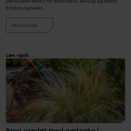
samfundets behov for mere natur, økologi og bedre
fritidsmuligheder.
GRUND
V
AND
Læs også:
Brug
v
andet med omtanke i