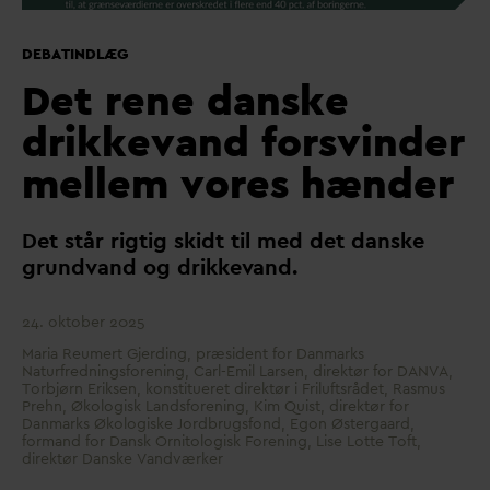
DEBATINDLÆG
Det rene danske
drikkevand forsvinder
mellem vores hænder
Det står rigtig skidt til med det
d
anske
grund
v
and og drikke
v
and.
24. oktober 2025
Maria Reumert Gjerding, præsident for Danmarks
Naturfredningsforening, Carl-Emil Larsen, direktør for DANVA,
Torbjørn Eriksen, konstitueret direktør i Friluftsrådet, Rasmus
Prehn, Økologisk Landsforening, Kim Quist, direktør for
Danmarks Økologiske Jordbrugsfond, Egon Østergaard,
formand for Dansk Ornitologisk Forening, Lise Lotte Toft,
direktør Danske Vandværker