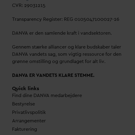
CVR: 29031215
Transparency Register: REG 0105047100027-26
D
AN
V
A er den samlende kraft i
v
andsektoren.
Gennem stærke alliancer og klare budskaber taler
D
AN
V
A
v
andets sag, som vigtig ressource for den
grønne omstilling og grundlaget for alt liv.
D
AN
V
A ER
V
ANDETS KLARE STEMME.
Quick links
Find dine
D
AN
V
A me
d
arbejdere
Bestyrelse
Pri
v
atlivspolitik
Arrangementer
Fakturering