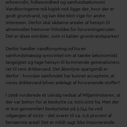
erhvervsliv, folkesundhed og samfundsøkonomi.
V
andboringerne må logisk nok ligge der, hvor der er
godt grund
v
and, og kan ikke blot vige for andre
interesser. Derfor skal så
d
anne arealer af hensyn til
almenvellet fremover friholdes for forureningstrusler.
Det er disse områder, som vi kalder grund
v
andsparker!
Derfor handler
v
andforsyning ud fra en
samfundsmæssig synsvinkel om at tænke (økonomisk)
langsigtet og tage hensyn til kommende generationers
ret til rent drikke
v
and. Det åbenlyse spørgsmål er
derfor - hvor
d
an samfundet har kunnet acceptere, at
vores drikke
v
and bliver ødelagt af forurenende stoffer?
I 1998 vurderede et ud
v
alg nedsat af Miljøministeren, at
der
v
ar behov for at beskytte ca. 600.000 ha. Men der
er kun gennemført beskyttelse på 3.744 ha ved
udgangen af 2022 – det s
v
arer til ca. 0,6 procent af
førnævnte areal! Det er mildt sagt ikke imponerende.