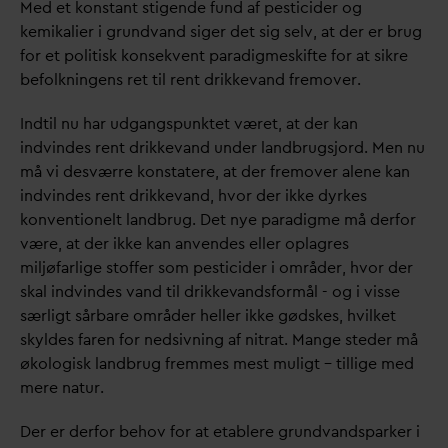
Med et konstant stigende fund af pesticider og
kemikalier i grund
v
and siger det sig selv, at der er brug
for et politisk konsekvent paradigmeskifte for at sikre
befolkningens ret til rent drikke
v
and fremover.
Indtil nu har udgangspunktet været, at der kan
indvindes rent drikke
v
and under landbrugsjord. Men nu
må vi desværre konstatere, at der fremover alene kan
indvindes rent drikke
v
and, hvor der ikke dyrkes
konventionelt landbrug. Det nye paradigme må derfor
være, at der ikke kan anvendes eller oplagres
miljøfarlige stoffer som pesticider i områder, hvor der
skal indvindes
v
and til drikke
v
andsformål - og i visse
særligt sårbare områder heller ikke gødskes, hvilket
skyldes faren for nedsivning af nitrat. Mange steder må
økologisk landbrug fremmes mest muligt – tillige med
mere natur.
Der er derfor behov for at etablere grund
v
andsparker i