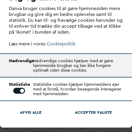
drikke
v
and være fortid. Der skal den førnævnte
D
an
v
a bruger cookies til at gøre hjemmesiden mere
drikke
v
andshammer sikre – og det haster!
brugbar og give dig en bedre oplevelse samt til
statistik. Du kan til- og fravælge cookies herunder og
Statsminister Mette Frederiksen har omtalt vores
til enhver tid trække din accept tilbage ved at klikke
drikke
v
and som
D
anmarks guld, og i
på ‘ikonet’ i bunden af siden.
regeringsgrundlaget beskrives behovet for at sikre ca.
200.00 ha mod forurening Så derfor er det ikke
Læs mere i vores
Cookiepolitik
længere nok at tale om problemet med beskyttelsen af
vores drikke
v
and, nu skal det løses.
Nødvendige
Nødvendige cookies hjælper med at gøre
hjemmeside brugbar og kan ikke fungere
optimalt uden disse cookies.
Det er billigere at beskytte grund
v
andet end at rense
det. Forureningen bliver stadig værre. Samfundet har
Statistiske
Statistiske cookies hjælper hjemmesidens ejer
behov for forsyningssikkerhed af rent drikke
v
and til
med at forstå, hvordan besøgende interagerer
medicinalindustri, føde
v
areproduktion, sundhedsvæsen
med hjemmesiden.
og
d
anskerne alle
d
age hele året rundt. Det er nu, vi skal
sikre den kritiske infrastruktur af
v
and.
AFVIS ALLE
ACCEPTER
V
ALGTE
Kom nu med den lovgivning, som realiserer
grund
v
andsparkerne og få samtidig imødekommet