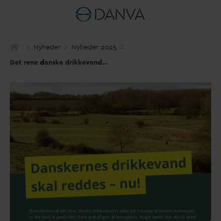
Nyheder
Nyheder 2025
Det rene
d
anske drikke
v
and forsvinder mellem vores hænder