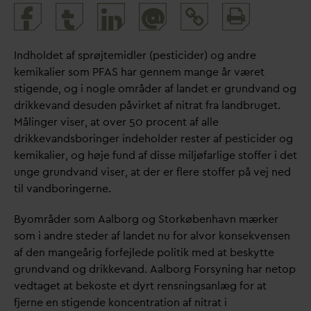
Print
@
and
share
Indholdet af sprøjtemidler (pesticider) og andre
kemikalier som PFAS har gennem mange år været
stigende, og i nogle områder af landet er grund
v
and og
drikke
v
and desuden påvirket af nitrat fra landbruget.
Målinger viser, at over 50 procent af alle
drikke
v
andsboringer indeholder rester af pesticider og
kemikalier, og høje fund af disse miljøfarlige stoffer i det
unge grund
v
and viser, at der er flere stoffer på vej ned
til
v
andboringerne.
Byområder som Aalborg og Storkøbenhavn mærker
som i andre steder af landet nu for alvor konsekvensen
af den mangeårig forfejlede politik med at beskytte
grund
v
and og drikke
v
and. Aalborg Forsyning har netop
vedtaget at bekoste et dyrt rensningsanlæg for at
fjerne en stigende koncentration af nitrat i