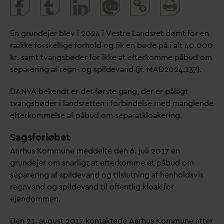
Print
@
and
share
En grundejer blev i 2024 i Vestre Landsret dømt for en
række forskellige forhold og fik en bøde på i alt 40.000
kr. samt t
v
angsbøder for ikke at efterkomme påbud om
separering af regn- og spilde
v
and (jf. MAD2024.137).
D
AN
V
A bekendt er det første gang, der er pålagt
t
v
angsbøder i landsretten i forbindelse med manglende
efterkommelse af påbud om separatkloakering.
Sagsforløbet
Aarhus Kommune meddelte den 6. juli 2017 en
grundejer om snarligt at efterkomme et påbud om
separering af spilde
v
and og tilslutning af henholdsvis
regn
v
and og spilde
v
and til offentlig kloak for
ejendommen.
Den 21. august 2017 kontaktede Aarhus Kommune atter