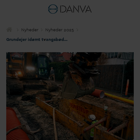
Nyheder
Nyheder 2025
Grundejer idømt t
v
angsbøder i landsretten på manglende efterkommelse af separatkloakering