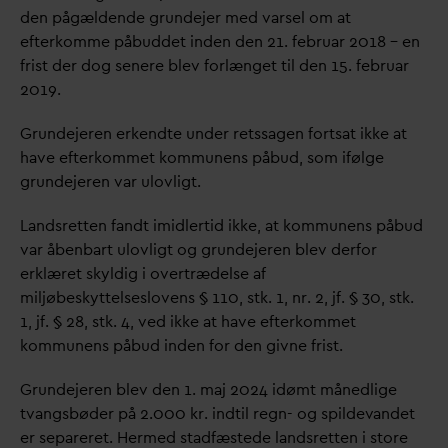
den pågældende grundejer med
v
arsel om at
efterkomme påbuddet inden den 21. februar 2018 – en
frist der dog senere blev forlænget til den 15. februar
2019.
Grundejeren erkendte under retssagen fortsat ikke at
have efterkommet kommunens påbud, som ifølge
grundejeren
v
ar ulovligt.
Landsretten fandt imidlertid ikke, at kommunens påbud
v
ar åbenbart ulovligt og grundejeren blev derfor
erklæret skyldig i overtrædelse af
miljøbeskyttelseslovens § 110, stk. 1, nr. 2, jf. § 30, stk.
1, jf. § 28, stk. 4, ved ikke at have efterkommet
kommunens påbud inden for den givne frist.
Grundejeren blev den 1. maj 2024 idømt månedlige
t
v
angsbøder på 2.000 kr. indtil regn- og spilde
v
andet
er separeret. Hermed stadfæstede landsretten i store