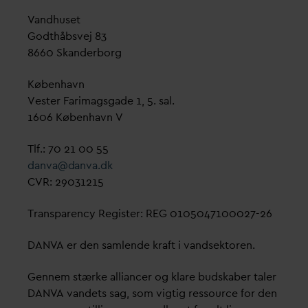
V
andhuset
Godthåbsvej 83
8660 Skanderborg
København
Vester Farimagsgade 1, 5. sal.
1606 København V
Tlf.: 70 21 00 55
d
an
v
a@
d
an
v
a.dk
CVR: 29031215
Transparency Register: REG 0105047100027-26
D
AN
V
A er den samlende kraft i
v
andsektoren.
Gennem stærke alliancer og klare budskaber taler
D
AN
V
A
v
andets sag, som vigtig ressource for den