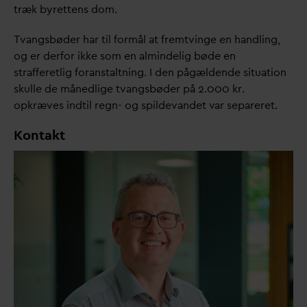
træk byrettens dom.
T
v
angsbøder har til formål at fremtvinge en handling,
og er derfor ikke som en almindelig bøde en
strafferetlig foranstaltning. I den pågældende situation
skulle de månedlige t
v
angsbøder på 2.000 kr.
opkræves indtil regn- og spilde
v
andet
v
ar separeret.
Kontakt