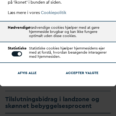
på ‘ikonet’ i bunden af siden.
Læs mere i vores
Cookiepolitik
Nødvendige
Nødvendige cookies hjælper med at gøre
hjemmeside brugbar og kan ikke fungere
optimalt uden disse cookies.
Statistiske
Statistiske cookies hjælper hjemmesidens ejer
med at forstå, hvordan besøgende interagerer
Skabelon for eftergivelse af statslig
med hjemmesiden.
v
an
d
afgift
AFVIS ALLE
ACCEPTER
V
ALGTE
Skabelon for eftergivelse af statslig
v
an
d
afgift
Tilslutningsbidrag i landzone og
skønnet bebyggelsesprocent