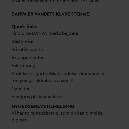
grønne omstilling og grundlaget for alt liv.
D
AN
V
A ER
V
ANDETS KLARE STEMME.
Quick links
Find dine
D
AN
V
A me
d
arbejdere
Bestyrelse
Pri
v
atlivspolitik
Arrangementer
Fakturering
Kodeks for god selskabsledelse i kommunale
forsyningsselskaber version 2
Nyheder
V
andpris på
d
anmarkskort
NYHEDSBREVS­TILMELDING
Vi har to nyhedsbreve, som du kan tilmelde
dig her: