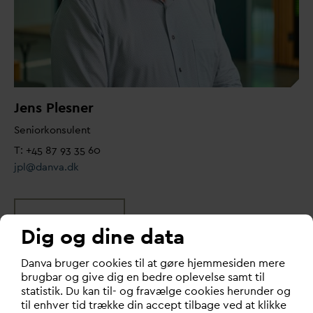
Jens Plesner
Seniorkonsulent
T: +45 87 93 35 60
jpl@
d
an
v
a.dk
LOVGIVNING
Dig og dine data
D
an
v
a bruger cookies til at gøre hjemmesiden mere
brugbar og give dig en bedre oplevelse samt til
Læs også:
statistik. Du kan til- og fravælge cookies herunder og
til enhver tid trække din accept tilbage ved at klikke