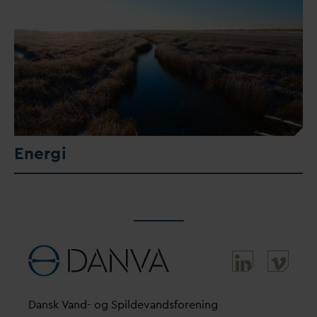
Energi
D
ansk
V
and- og Spilde
v
andsforening