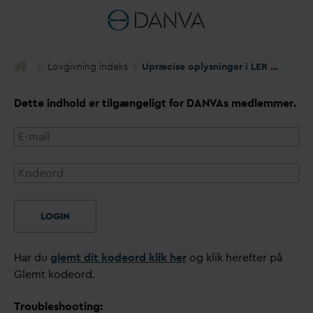
Lovgivning indeks
Upræcise oplysninger i LER og manglende påvisning af ledningers placering
Dette indhold er tilgængeligt for
D
AN
V
As medlemmer.
LOGIN
Har du
glemt dit kodeord klik her
og klik herefter på
Glemt kodeord.
Troubleshooting: