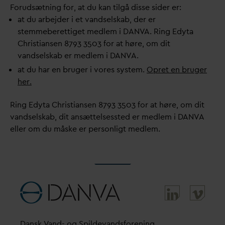
Forudsætning for, at du kan tilgå disse sider er:
at du arbejder i et
v
andselskab, der er
stemmeberettiget medlem i
D
AN
V
A. Ring Edyta
Christiansen 8793 3503 for at høre, om dit
v
andselskab er medlem i
D
AN
V
A.
at du har en bruger i vores system.
Opret en bruger
her.
Ring Edyta Christiansen 8793 3503 for at høre, om dit
v
andselskab, dit ansættelsessted er medlem i
D
AN
V
A
eller om du måske er personligt medlem.
D
ansk
V
and- og Spilde
v
andsforening