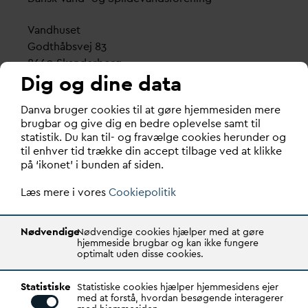
V
andhuset
Godthåbsvej 83
8660 Skanderborg
Dig og dine data
København
D
an
v
a bruger cookies til at gøre hjemmesiden mere
Vester Farimagsgade 1, 5. sal.
brugbar og give dig en bedre oplevelse samt til
1606 København V
statistik. Du kan til- og fravælge cookies herunder og
til enhver tid trække din accept tilbage ved at klikke
Tlf.: 70 21 00 55
på ‘ikonet’ i bunden af siden.
d
an
v
a@
d
an
v
a.dk
Læs mere i vores
CVR: 29031215
Cookiepolitik
Transparency Register: REG 0105047100027-26
Nødvendige
Nødvendige cookies hjælper med at gøre
hjemmeside brugbar og kan ikke fungere
optimalt uden disse cookies.
D
AN
V
A er den samlende kraft i
v
andsektoren.
Statistiske
Gennem stærke alliancer og klare budskaber taler
Statistiske cookies hjælper hjemmesidens ejer
med at forstå, hvordan besøgende interagerer
D
AN
V
A
v
andets sag, som vigtig ressource for den