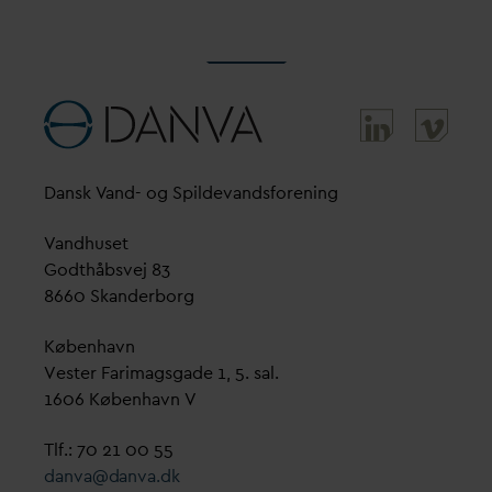
D
ansk
V
and- og Spilde
v
andsforening
V
andhuset
Godthåbsvej 83
8660 Skanderborg
København
Vester Farimagsgade 1, 5. sal.
1606 København V
Tlf.: 70 21 00 55
d
an
v
a@
d
an
v
a.dk