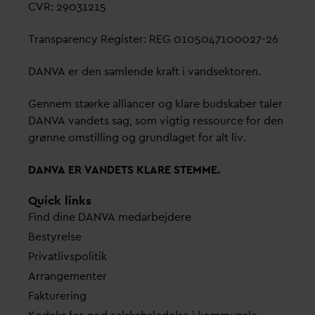
CVR: 29031215
Transparency Register: REG 0105047100027-26
D
AN
V
A er den samlende kraft i
v
andsektoren.
Gennem stærke alliancer og klare budskaber taler
D
AN
V
A
v
andets sag, som vigtig ressource for den
grønne omstilling og grundlaget for alt liv.
D
AN
V
A ER
V
ANDETS KLARE STEMME.
Quick links
Find dine
D
AN
V
A me
d
arbejdere
Bestyrelse
Pri
v
atlivspolitik
Arrangementer
Fakturering