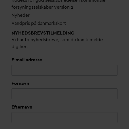
Kodeks for god selskabsledelse i kommunale
forsyningsselskaber version 2
Nyheder
V
andpris på
d
anmarkskort
NYHEDSBREVS­TILMELDING
Vi har to nyhedsbreve, som du kan tilmelde
dig her:
E-mail adresse
Fornavn
Efternavn