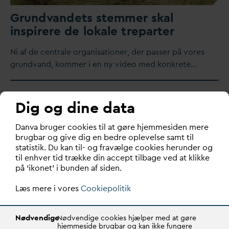
Grund
v
andets stemmer skal
inspirere de lokale treparter
​Ni af de centrale organisationer, der passer på vores
grund
v
and, kommer i en ny video med konkrete…
Dig og dine data
D
an
v
a bruger cookies til at gøre hjemmesiden mere
brugbar og give dig en bedre oplevelse samt til
statistik. Du kan til- og fravælge cookies herunder og
til enhver tid trække din accept tilbage ved at klikke
på ‘ikonet’ i bunden af siden.
Læs mere i vores
Cookiepolitik
Nødvendige
Nødvendige cookies hjælper med at gøre
Grøn klimatilpasning kan styrke
hjemmeside brugbar og kan ikke fungere