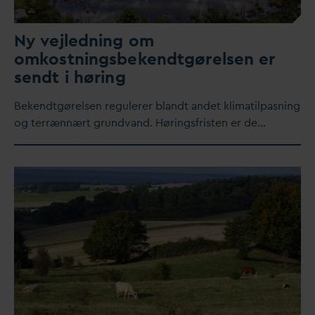
Ny vejledning om
omkostningsbekendtgørelsen er
sendt i høring
Bekendtgørelsen regulerer blandt andet klimatilpasning
og terrænnært grund
v
and. Høringsfristen er de…