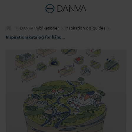
D
AN
V
A Publikationer
Inspiration og guides
Inspirationskatalog for håndtering af terrænnært grund
v
and i b