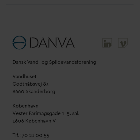
D
ansk
V
and- og Spilde
v
andsforening
V
andhuset
Godthåbsvej 83
8660 Skanderborg
København
Vester Farimagsgade 1, 5. sal.
1606 København V
Tlf.: 70 21 00 55