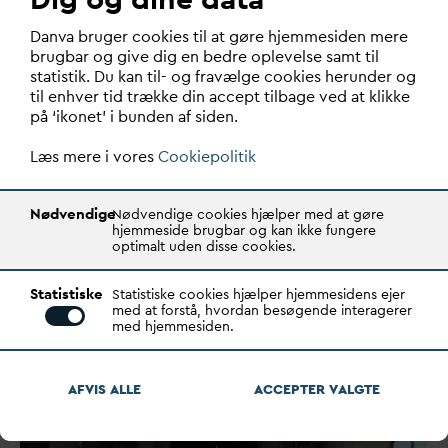
v
an
d
afgift
D
an
v
a bruger cookies til at gøre hjemmesiden mere
brugbar og give dig en bedre oplevelse samt til
Skabelon for eftergivelse af statslig
v
an
d
afgift
statistik. Du kan til- og fravælge cookies herunder og
til enhver tid trække din accept tilbage ved at klikke
på ‘ikonet’ i bunden af siden.
Tilslutningsbidrag i landzone og
Læs mere i vores
Cookiepolitik
skønnet bebyggelsesprocent
Nødvendige
Nødvendige cookies hjælper med at gøre
hjemmeside brugbar og kan ikke fungere
optimalt uden disse cookies.
Statistiske
Statistiske cookies hjælper hjemmesidens ejer
med at forstå, hvordan besøgende interagerer
med hjemmesiden.
AFVIS ALLE
ACCEPTER
V
ALGTE