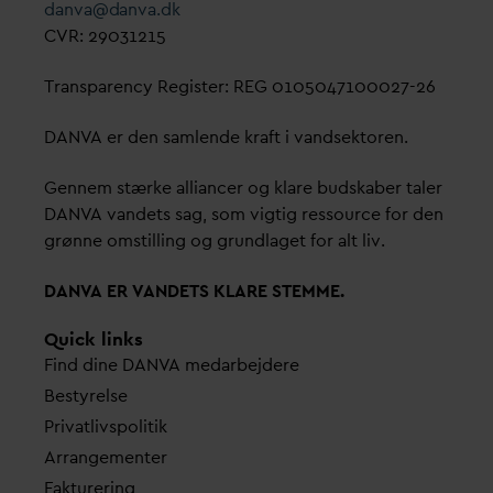
d
an
v
a@
d
an
v
a.dk
CVR: 29031215
Transparency Register: REG 0105047100027-26
D
AN
V
A er den samlende kraft i
v
andsektoren.
Gennem stærke alliancer og klare budskaber taler
D
AN
V
A
v
andets sag, som vigtig ressource for den
grønne omstilling og grundlaget for alt liv.
D
AN
V
A ER
V
ANDETS KLARE STEMME.
Quick links
Find dine
D
AN
V
A me
d
arbejdere
Bestyrelse
Pri
v
atlivspolitik
Arrangementer
Fakturering