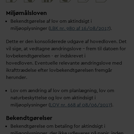
and
share
Miljømålsloven
Bekendtgørelse af lov om aktindsigt i
miljøoplysninger (
LBK nr. 980 af 16/08/2017
).
Dette er den konsoliderede udgave af hovedloven. Det
vil sige, at vedtagne ændringslove – frem til
d
atoen for
lovbekendtgørelsen - er indskrevet i
hovedloven. Eventuelle rele
v
ante ændringslove med
ikrafttrædelse efter lovbekendtgørelsen fremgår
herunder.
Lov om ændring af lov om planlægning, lov om
naturbeskyttelse og lov om aktindsigt i
miljøoplysninger (
LOV nr. 668 af 08/06/2017
).
Bekendtgørelser
Bekendtgørelse om betaling for aktindsigt i
miljøoplysninger,
der ikke udleveres på papir, inden