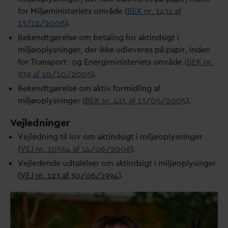
for Miljøministeriets
område (
BEK nr. 1431 af
13/12/2006
).
Bekendtgørelse om betaling for aktindsigt i
miljøoplysninger, der ikke udleveres på papir, inden
for Transport- og Energiministeriets område
(BEK nr.
939 af 10/10/2005
).
Bekendtgørelse om aktiv formidling af
miljøoplysninger (
BEK nr. 415 af 13/05/2005
).
V
ejledninger
Vejledning til lov om aktindsigt i miljøoplysninger
(
VEJ nr. 10564 af 14/06/2006
).
Vejledende udtalelser om aktindsigt i miljøoplysinger
(
VEJ nr. 123 af 30/06/1994
).