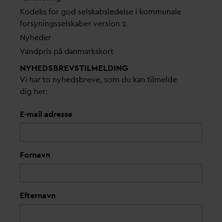
Kodeks for god selskabsledelse i kommunale
forsyningsselskaber version 2
Nyheder
V
andpris på
d
anmarkskort
NYHEDSBREVS­TILMELDING
Vi har to nyhedsbreve, som du kan tilmelde
dig her:
E-mail adresse
Fornavn
Efternavn