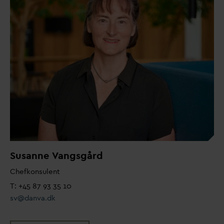
Susanne
V
angsgård
Chefkonsulent
T: +45 87 93 35 10
sv@
d
an
v
a.dk