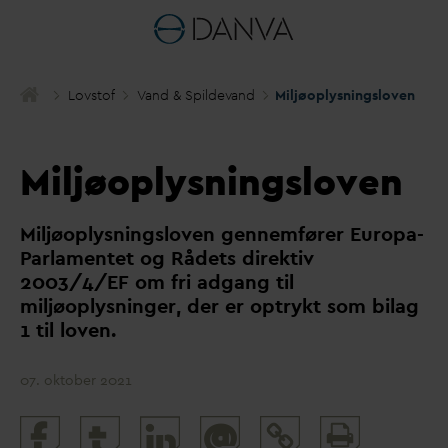
Lovstof
V
and & Spilde
v
and
Miljøoplysningsloven
Miljøoplysningsloven
Miljøoplysningsloven gennemfører Europa-
P
arlamentet og Rådets direktiv
2003/4/EF om fri adgang til
miljøoplysninger, der er optrykt som bilag
1 til loven.
07. oktober 2021
Print
@