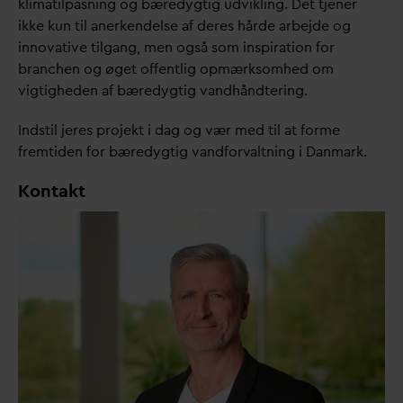
klimatilpasning og bæredygtig udvikling. Det tjener
ikke kun til anerkendelse af deres hårde arbejde og
inno
v
ative tilgang, men også som inspiration for
branchen og øget offentlig opmærksomhed om
vigtigheden af bæredygtig
v
andhåndtering.
Indstil jeres projekt i
d
ag og vær med til at forme
fremtiden for bæredygtig
v
andfor
v
altning i
D
anmark.
Kontakt