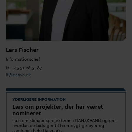
Lars Fischer
Informationschef
M: +45 51 26 51 87
lf@
d
an
v
a.dk
YDERLIGERE INFORMATION
Læs om projekter, der har været
nomineret
Læs om klimaprisprojekterne i
D
ANSK
V
AND og om,
hvor
d
an de bidrager til bæredygtige byer og
samfund i hele
D
anmark.