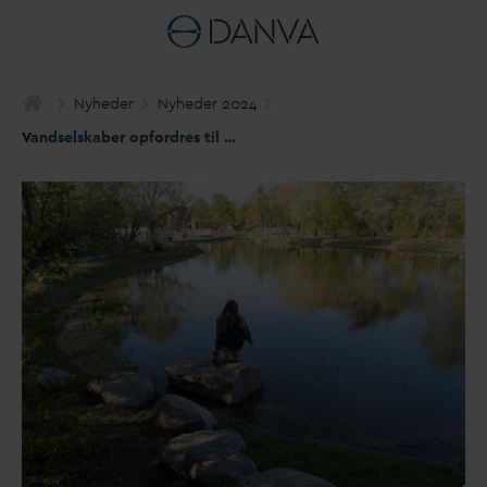
Nyheder
Nyheder 2024
V
andselskaber opfordres til at nominere til
D
AN
V
As Klimapris 20