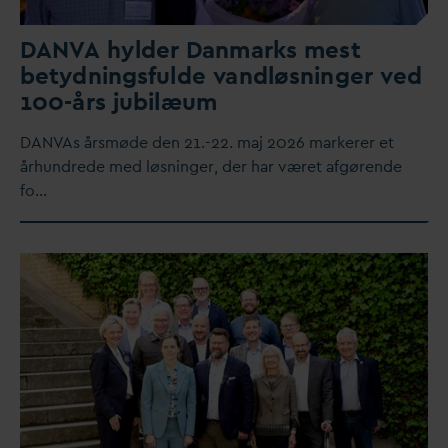
D
AN
V
A hylder
D
anmarks mest
betydningsfulde
v
andløsninger ved
100-års jubilæum
D
AN
V
As årsmøde den 21.-22. maj 2026 markerer et
århundrede med løsninger, der har været afgørende
fo…