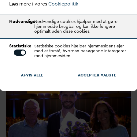
Læs mere i vores
Cookiepolitik
Visioner og politiske anbefalinger
for
v
andsektorens næste 100 år
Nødvendige
Nødvendige cookies hjælper med at gøre
hjemmeside brugbar og kan ikke fungere
blev skabt på
D
AN
V
As
optimalt uden disse cookies.
jubilæumsårsmøde
Statistiske
Statistiske cookies hjælper hjemmesidens ejer
”En fest, men også en arbejds-camp," kaldte ny
v
algt
med at forstå, hvordan besøgende interagerer
med hjemmesiden.
bestyrelsesformand Ellen Trane Nørby
D
AN
V
As årsm…
AFVIS ALLE
ACCEPTER
V
ALGTE