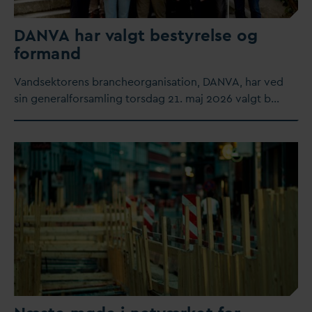
D
AN
V
A har
v
algt bestyrelse og
formand
V
andsektorens brancheorganisation,
D
AN
V
A, har ved
sin generalforsamling tors
d
ag 21. maj 2026
v
algt b…