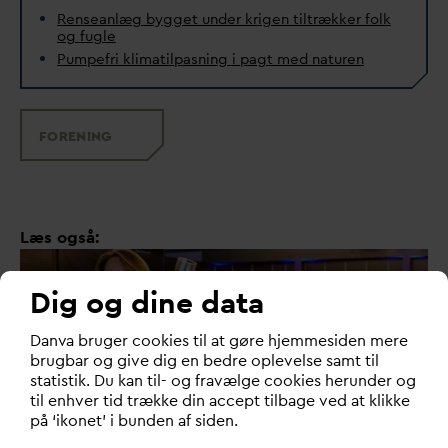
Renseanlæg bygget under krigen tiltrækker folk
og fugle
Pumpefri klimatilpasning i pagt med naturen
FORENING
Læs også:
Dig og dine data
D
an
v
a bruger cookies til at gøre hjemmesiden mere
brugbar og give dig en bedre oplevelse samt til
statistik. Du kan til- og fravælge cookies herunder og
til enhver tid trække din accept tilbage ved at klikke
på ‘ikonet’ i bunden af siden.