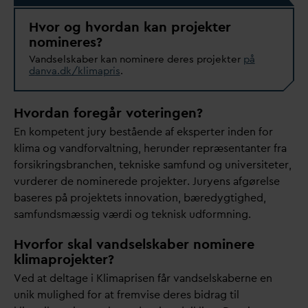
Hvor og hvordan kan projekter
nomineres?
V
andselskaber kan nominere deres projekter
på
d
an
v
a.dk/klimapris
.
Hvordan foregår voteringen?
En kompetent jury bestående af eksperter inden for
klima og
v
andfor
v
altning, herunder repræsentanter fra
forsikringsbranchen, tekniske samfund og universiteter,
vurderer de nominerede projekter. Juryens afgørelse
baseres på projektets inno
v
ation, bæredygtighed,
samfundsmæssig værdi og teknisk udformning.
Hvorfor skal vandselskaber nominere
klimaprojekter?
Ved at deltage i Klimaprisen får
v
andselskaberne en
unik mulighed for at fremvise deres bidrag til