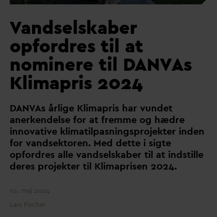
V
andselskaber
opfordres til at
nominere til
D
AN
V
As
Klimapris 2024
D
AN
V
As årlige Klimapris har vundet
anerkendelse for at fremme og hædre
inno
v
ative klimatilpasningsprojekter inden
for
v
andsektoren. Med dette i sigte
opfordres alle
v
andselskaber til at indstille
deres projekter til Klimaprisen 2024.
01. maj 2024
Lars Fischer