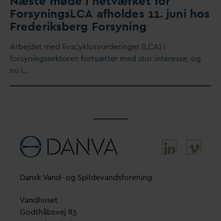
Næste møde i netværket for
ForsyningsLCA afholdes 11. juni hos
Frederiksberg Forsyning
Arbejdet med livscyklusvurderinger (LCA) i
forsyningssektoren fortsætter med stor interesse, og
nu i…
D
ansk
V
and- og Spilde
v
andsforening
V
andhuset
Godthåbsvej 83