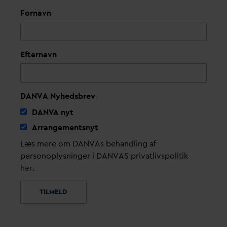
Fornavn
Efternavn
DANVA Nyhedsbrev
D
AN
V
A nyt
Arrangementsnyt
Læs mere om DANVAs behandling af
personoplysninger i DANVAS privatlivspolitik
her
.