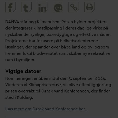
Print
@
and
share
D
AN
V
A står bag Klimaprisen. Prisen hylder projekter,
der integrerer klimatilpasning i deres
d
aglige virke på
nyskabende, synlige, bæredygtige og effektive måder.
Projekterne bør fokusere på helhedsorienterede
løsninger, der spænder over både land og by, og som
fremmer lokal biodiversitet samt skaber nye rekreative
rum i bymiljøer.
Vigtige datoer
Nomineringen er åben indtil den 5. september 2024.
Vinderen af Klimaprisen 2024 vil blive offentliggjort og
prisen overrakt på
D
ansk
V
and Konferencen, der finder
sted i Kolding.
Læs mere om
D
ansk
V
and Konference her.