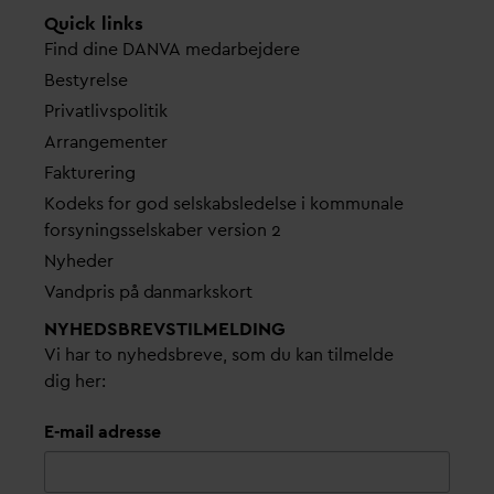
Quick links
Find dine
D
AN
V
A me
d
arbejdere
Bestyrelse
Pri
v
atlivspolitik
Arrangementer
Fakturering
Kodeks for god selskabsledelse i kommunale
forsyningsselskaber version 2
Nyheder
V
andpris på
d
anmarkskort
NYHEDSBREVS­TILMELDING
Vi har to nyhedsbreve, som du kan tilmelde
dig her:
E-mail adresse