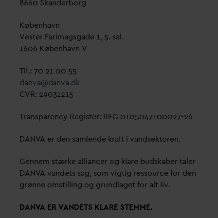
8660 Skanderborg
København
Vester Farimagsgade 1, 5. sal.
1606 København V
Tlf.: 70 21 00 55
d
an
v
a@
d
an
v
a.dk
CVR: 29031215
Transparency Register: REG 0105047100027-26
D
AN
V
A er den samlende kraft i
v
andsektoren.
Gennem stærke alliancer og klare budskaber taler
D
AN
V
A
v
andets sag, som vigtig ressource for den
grønne omstilling og grundlaget for alt liv.
D
AN
V
A ER
V
ANDETS KLARE STEMME.