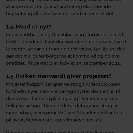
s
v
ampe m.v. Områdets karakter og eksisterende
beplantning vil blive fremmet med en ændret drift.
1.4 Hvad er nyt?
Regn
v
andsbassin og klimatilpasning i forbindelse med
fredet strandeng, hvor der samtidig etableres en stærkt
forbedret adgang til natur og rekreative faciliteter, der
gør det muligt for borgerne at komme ud og opleve
området. Projektet blev indviet 19. september 2021.
1.5 Hvilken merværdi giver projektet?
Projektet indgår i det grønne strøg i
V
allensbæk som
forbinder byen med
v
andet og knytter dermed an til
den overordnede byplanlægning i kommunen. Den
tidligere anlagte, bynære del af det grønne strøg er
mere urban, mens projektet ved Strandengen har fokus
på natur, biodiversitet og rekreative hensyn.
Hovedstien er udpeget som hjertesti i
V
allensbæk