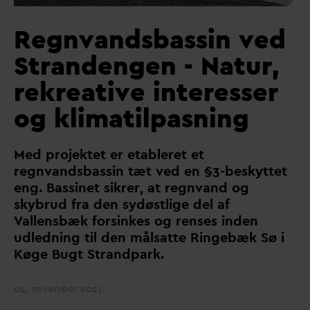
Regnvandsbassin ved
Strandengen - Natur,
rekreative interesser
og klimatilpasning
Med projektet er etableret et
regn
v
andsbassin tæt ved en §3-beskyttet
eng. Bassinet sikrer, at regn
v
and og
skybrud fra den sydøstlige del af
V
allensbæk forsinkes og renses inden
udledning til den målsatte Ringebæk Sø i
Køge Bugt Strandpark.
04. november 2021