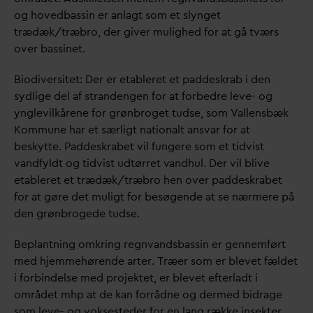
og hovedbassin er anlagt som et slynget
trædæk/træbro, der giver mulighed for at gå tværs
over bassinet.
Biodiversitet: Der er etableret et paddeskrab i den
sydlige del af strandengen for at forbedre leve- og
ynglevilkårene for grønbroget tudse, som
V
allensbæk
Kommune har et særligt nationalt ans
v
ar for at
beskytte. Paddeskrabet vil fungere som et tidvist
v
andfyldt og tidvist udtørret
v
andhul. Der vil blive
etableret et trædæk/træbro hen over paddeskrabet
for at gøre det muligt for besøgende at se nærmere på
den grønbrogede tudse.
Beplantning omkring regn
v
andsbassin er gennemført
med hjemmehørende arter. Træer som er blevet fældet
i forbindelse med projektet, er blevet efterladt i
området mhp at de kan forrådne og dermed bidrage
som leve- og voksesteder for en lang række insekter,