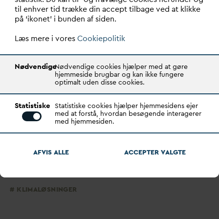
Der har yderligere været en tæt dialog med
til enhver tid trække din accept tilbage ved at klikke
på ‘ikonet’ i bunden af siden.
miljømyndigheden pga. områdets status som
naturbeskyttet område.
Læs mere i vores
Cookiepolitik
SE YDERLIGERE INFORMATION OM REGNVANDSBASSIN
Nødvendige
Nødvendige cookies hjælper med at gøre
VED STRANDENGEN - NATUR, REKREATIVE INTERESSER
hjemmeside brugbar og kan ikke fungere
OG KLIMATILPASNING HER
optimalt uden disse cookies.
Læs mere
Statistiske
Regn
v
andsbassin ved Strandengen - Natur,
Statistiske cookies hjælper hjemmesidens ejer
med at forstå, hvordan besøgende interagerer
rekreative interesser og klimatilpasning
med hjemmesiden.
KLIMA
INNO
V
ATION
AFVIS ALLE
ACCEPTER
V
ALGTE
KLIMALØSNINGER