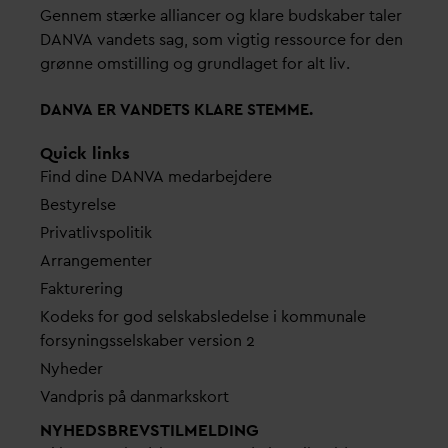
Gennem stærke alliancer og klare budskaber taler
D
AN
V
A
v
andets sag, som vigtig ressource for den
grønne omstilling og grundlaget for alt liv.
D
AN
V
A ER
V
ANDETS KLARE STEMME.
Quick links
Find dine
D
AN
V
A me
d
arbejdere
Bestyrelse
Pri
v
atlivspolitik
Arrangementer
Fakturering
Kodeks for god selskabsledelse i kommunale
forsyningsselskaber version 2
Nyheder
V
andpris på
d
anmarkskort
NYHEDSBREVS­TILMELDING