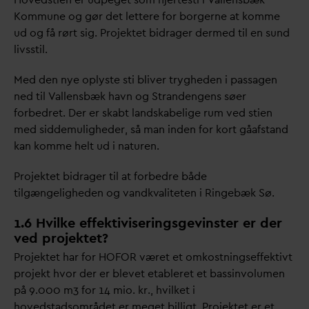
Kommune og gør det lettere for borgerne at komme
ud og få rørt sig. Projektet bidrager dermed til en sund
livsstil.
Med den nye oplyste sti bliver trygheden i passagen
ned til
V
allensbæk havn og Strandengens søer
forbedret. Der er skabt landskabelige rum ved stien
med siddemuligheder, så man inden for kort gåafstand
kan komme helt ud i naturen.
Projektet bidrager til at forbedre både
tilgængeligheden og
v
andk
v
aliteten i Ringebæk Sø.
1.6 Hvilke effektiviseringsgevinster er der
ved projektet?
Projektet har for HOFOR været et omkostningseffektivt
projekt hvor der er blevet etableret et bassinvolumen
på 9.000 m3 for 14 mio. kr., hvilket i
hovedstadsområdet er meget billigt. Projektet er et