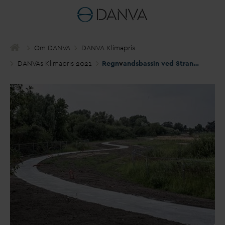
Om
D
AN
V
A
D
AN
V
A Klimapris
D
AN
V
As Klimapris 2021
Regn
v
andsbassin ved Strandengen - Natur, rekreative interesser og klimatilpasning