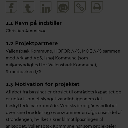
Print
@
and
share
1.1 Navn på indstiller
Christian Ammitsøe
1.2 Projektpartnere
V
allensbæk Kommune, HOFOR A/S, MOE A/S sammen
med Arkland ApS, Ishøj Kommune (som
miljømyndighed for
V
allensbæk Kommune),
Strandparken I/S.
1.3 Motivation for projektet
Afløbet fra bassinet er droslet til områdets kapacitet og
er udført som et slynget
v
andløb igennem det
beskyttede naturområde. Ved skybrud går
v
andløbet
over sine bredder og oversvømmer en afgrænset del af
strandengen, hvilket sikrer klimatilpasningen af
anlægget.
V
allensbæk Kommune har som projektejer