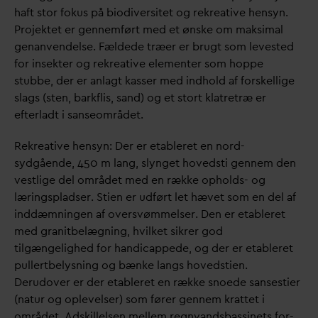
haft stor fokus på biodiversitet og rekreative hensyn.
Projektet er gennemført med et ønske om maksimal
genanvendelse. Fældede træer er brugt som levested
for insekter og rekreative elementer som hoppe
stubbe, der er anlagt kasser med indhold af forskellige
slags (sten, barkflis, sand) og et stort klatretræ er
efterladt i sanseområdet.
Rekreative hensyn: Der er etableret en nord-
sydgående, 450 m lang, slynget hovedsti gennem den
vestlige del området med en række opholds- og
læringspladser. Stien er udført let hævet som en del af
inddæmningen af oversvømmelser. Den er etableret
med granitbelægning, hvilket sikrer god
tilgængelighed for handicappede, og der er etableret
pullertbelysning og bænke langs hovedstien.
Derudover er der etableret en række snoede sansestier
(natur og oplevelser) som fører gennem krattet i
området. Adskillelsen mellem regn
v
andsbassinets for-