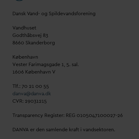
D
ansk
V
and- og Spilde
v
andsforening
V
andhuset
Godthåbsvej 83
8660 Skanderborg
København
Vester Farimagsgade 1, 5. sal.
1606 København V
Tlf.: 70 21 00 55
d
an
v
a@
d
an
v
a.dk
CVR: 29031215
Transparency Register: REG 0105047100027-26
D
AN
V
A er den samlende kraft i
v
andsektoren.